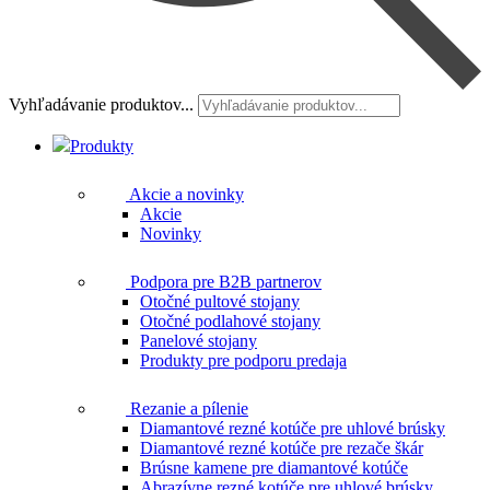
Vyhľadávanie produktov...
Produkty
Akcie a novinky
Akcie
Novinky
Podpora pre B2B partnerov
Otočné pultové stojany
Otočné podlahové stojany
Panelové stojany
Produkty pre podporu predaja
Rezanie a pílenie
Diamantové rezné kotúče pre uhlové brúsky
Diamantové rezné kotúče pre rezače škár
Brúsne kamene pre diamantové kotúče
Abrazívne rezné kotúče pre uhlové brúsky