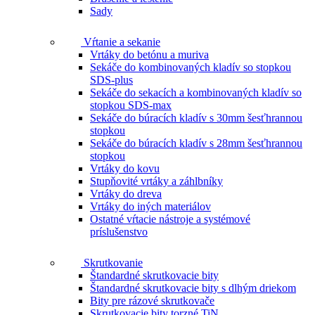
Sady
Vŕtanie a sekanie
Vrtáky do betónu a muriva
Sekáče do kombinovaných kladív so stopkou
SDS-plus
Sekáče do sekacích a kombinovaných kladív so
stopkou SDS-max
Sekáče do búracích kladív s 30mm šesťhrannou
stopkou
Sekáče do búracích kladív s 28mm šesťhrannou
stopkou
Vrtáky do kovu
Stupňovité vrtáky a záhlbníky
Vrtáky do dreva
Vrtáky do iných materiálov
Ostatné vŕtacie nástroje a systémové
príslušenstvo
Skrutkovanie
Štandardné skrutkovacie bity
Štandardné skrutkovacie bity s dlhým driekom
Bity pre rázové skrutkovače
Skrutkovacie bity torzné TiN