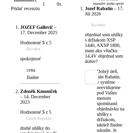
manažér úseku opráv
1
0x
Pridať recenziu
Jozef Rabatin
–
17.
Júl 2026
Slovakia
JOZEF Gallovič
–
17. December 2025
objednal som uhlíky
s držiakom XSP
Hodnotené
5
z 5
1440, AXSP 1800,
Slovakia
mam aku vŕtačku
14,4V objednal som
spokojnosť
dobre?
cena
Dobrý deň,
pán Rabatin,
žiadne
v systéme
neevidujeme
Zdeněk Kmoníček
pod Vašim
–
14. December
menom
2023
spomínanú
objednávku na
Hodnotené
5
z 5
uhlíky s
Czech Republic
držiakom,
taktiež žiadne
druhé uhlíky do
náradie. Je