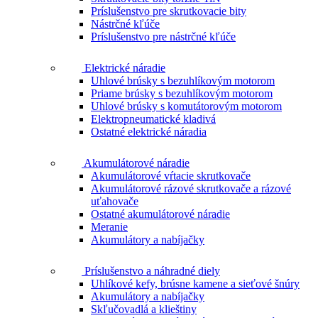
Príslušenstvo pre skrutkovacie bity
Nástrčné kľúče
Príslušenstvo pre nástrčné kľúče
Elektrické náradie
Uhlové brúsky s bezuhlíkovým motorom
Priame brúsky s bezuhlíkovým motorom
Uhlové brúsky s komutátorovým motorom
Elektropneumatické kladivá
Ostatné elektrické náradia
Akumulátorové náradie
Akumulátorové vŕtacie skrutkovače
Akumulátorové rázové skrutkovače a rázové
uťahovače
Ostatné akumulátorové náradie
Meranie
Akumulátory a nabíjačky
Príslušenstvo a náhradné diely
Uhlíkové kefy, brúsne kamene a sieťové šnúry
Akumulátory a nabíjačky
Skľučovadlá a klieštiny