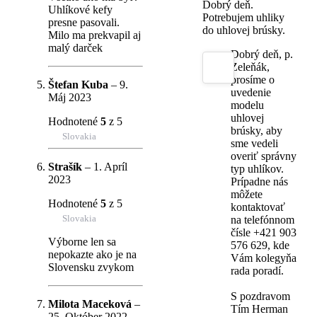
Dobrý deň.
Uhlíkové kefy
Potrebujem uhliky
presne pasovali.
do uhlovej brúsky.
Milo ma prekvapil aj
malý darček
Dobrý deň, p.
Zeleňák,
prosíme o
Štefan Kuba
–
9.
uvedenie
Máj 2023
modelu
uhlovej
Hodnotené
5
z 5
brúsky, aby
Slovakia
sme vedeli
overiť správny
Strašík
–
1. Apríl
typ uhlíkov.
2023
Prípadne nás
môžete
Hodnotené
5
z 5
kontaktovať
Slovakia
na telefónnom
čísle +421 903
Výborne len sa
576 629, kde
nepokazte ako je na
Vám kolegyňa
Slovensku zvykom
rada poradí.
S pozdravom
Milota Maceková
–
Tím Herman
25. Október 2022