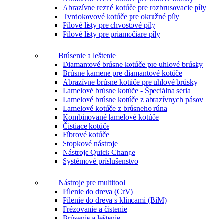
Abrazívne rezné kotúče pre rozbrusovacie píly
Tvrdokovové kotúče pre okružné píly
Pílové listy pre chvostové píly
Pílové listy pre priamočiare píly
Brúsenie a leštenie
Diamantové brúsne kotúče pre uhlové brúsky
Brúsne kamene pre diamantové kotúče
Abrazívne brúsne kotúče pre uhlové brúsky
Lamelové brúsne kotúče - Špeciálna séria
Lamelové brúsne kotúče z abrazívnych pásov
Lamelové kotúče z brúsneho rúna
Kombinované lamelové kotúče
Čistiace kotúče
Fíbrové kotúče
Stopkové nástroje
Nástroje Quick Change
Systémové príslušenstvo
Nástroje pre multitool
Pílenie do dreva (CrV)
Pílenie do dreva s klincami (BiM)
Frézovanie a čistenie
Brúsenie a leštenie