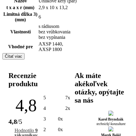
Názov
Uhlíkové kefy (pár)
t x a x r (mm)
2,9 x 10 x 13,2
Limitná dĺžka 3)
6
(mm)
s rádiusom
Vlastnosti
bez vrúbkovania
bez vypínania
AXSP 1440,
Vhodné pre
AXSP 1800
Čítať viac
Recenzie
Ak máte
produktu
akékoľvek
otázky, opýtajte
5
7x
4,8
sa nás
4
2x
3
0x
Karol Bryndzák
4,8
/5
technický konzultant
2
0x
Hodnotilo
9
zákazníkov
Marek Baláž