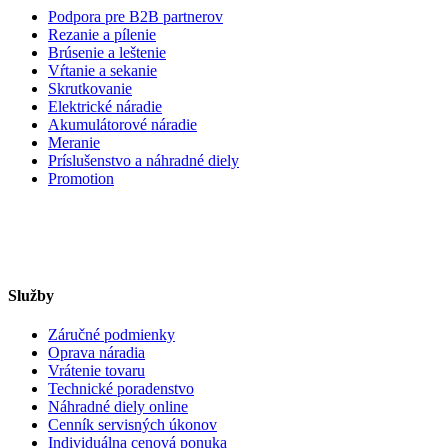
Podpora pre B2B partnerov
Rezanie a pílenie
Brúsenie a leštenie
Vŕtanie a sekanie
Skrutkovanie
Elektrické náradie
Akumulátorové náradie
Meranie
Príslušenstvo a náhradné diely
Promotion
Služby
Záručné podmienky
Oprava náradia
Vrátenie tovaru
Technické poradenstvo
Náhradné diely online
Cenník servisných úkonov
Individuálna cenová ponuka