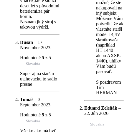
vrtaček,které slouží
možné, že ste
deset let s původními
nakupovali na
bateriemi,za pár
iný subjekt.
korun.
Môžeme Vám
Neznám jiný stroj s
potvrdiť, že ak
takovou výdrží.
vlastníte starší
model 14,4V
skrutkovača
Dusan
–
17.
(napríklad
November 2023
HT-1440
alebo AXSP-
Hodnotené
5
z 5
1440), uhlíky
Slovakia
Vám budú
pasovať.
Super aj na staršiu
utahovacku to sadlo
S pozdravom
presne
Tím
HERMAN
Tomáš
–
3.
September 2023
Eduard Zeleňák
–
22. Jún 2026
Hodnotené
5
z 5
Slovakia
Slovakia
Všetko ako má byť.