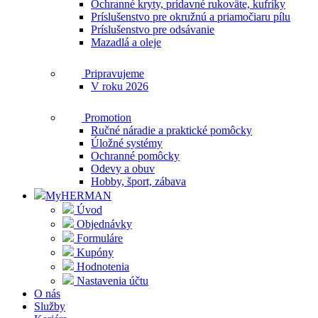
Ochranné kryty, prídavné rukoväte, kufríky
Príslušenstvo pre okružnú a priamočiaru pílu
Príslušenstvo pre odsávanie
Mazadlá a oleje
Pripravujeme
V roku 2026
Promotion
Ručné náradie a praktické pomôcky
Úložné systémy
Ochranné pomôcky
Odevy a obuv
Hobby, šport, zábava
MyHERMAN
Úvod
Objednávky
Formuláre
Kupóny
Hodnotenia
Nastavenia účtu
O nás
Služby