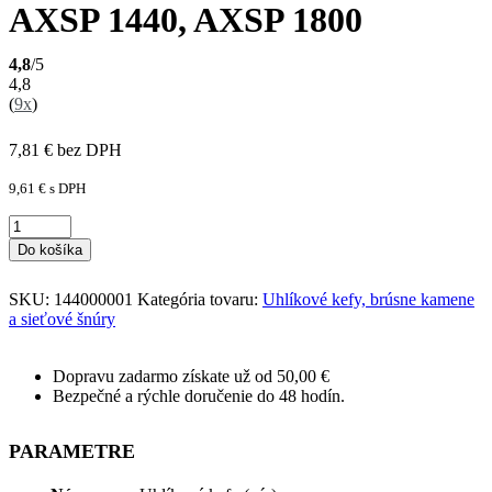
AXSP 1440, AXSP 1800
4,8
/5
4,8
(
9x
)
7,81
€
bez DPH
9,61
€
s DPH
Do košíka
SKU:
144000001
Kategória tovaru:
Uhlíkové kefy, brúsne kamene
a sieťové šnúry
Dopravu zadarmo získate už od 50,00 €
Bezpečné a rýchle doručenie do 48 hodín.
PARAMETRE