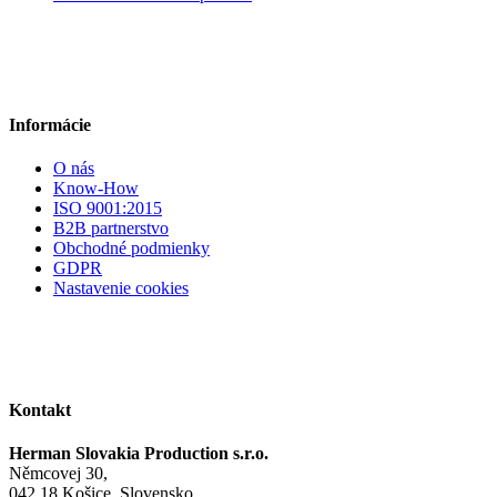
Informácie
O nás
Know-How
ISO 9001:2015
B2B partnerstvo
Obchodné podmienky
GDPR
Nastavenie cookies
Kontakt
Herman Slovakia Production s.r.o.
Němcovej 30,
042 18 Košice, Slovensko