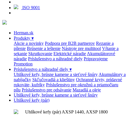
ISO 9001
Herman.sk
Produkty
▾
Akcie a novinky
Podpora pre B2B partnerov
Rezanie a
pílenie
Brúsenie a leštenie
Nástroje pre multitool
Vŕtanie a
sekanie
Skrutkovanie
Elektrické náradie
Akumulátorové
náradie
Príslušenstvo a náhradné diely
Pripravujeme
Promotion
Príslušenstvo a náhradné diely
▾
Uhlíkové kefy, brúsne kamene a sieťové šnúry
Akumulátory a
nabíjačky
Skľučovadlá a klieštiny
Ochranné kryty, prídavné
rukoväte, kufríky
Príslušenstvo pre okružnú a priamočiaru
pílu
Príslušenstvo pre odsávanie
Mazadlá a oleje
Uhlíkové kefy, brúsne kamene a sieťové šnúry
Uhlíkové kefy (pár)