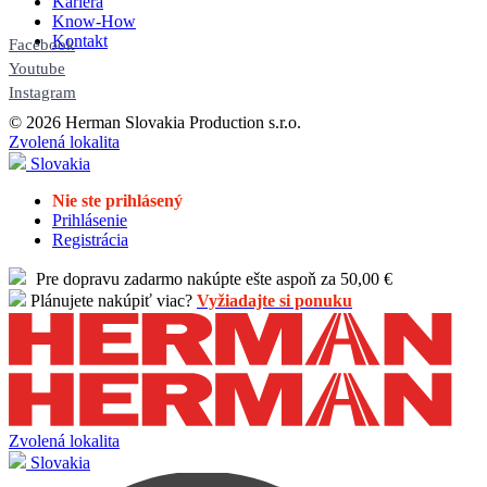
Kariéra
Know-How
Kontakt
Facebook
Youtube
Instagram
© 2026 Herman Slovakia Production s.r.o.
Zvolená lokalita
Slovakia
Nie ste prihlásený
Prihlásenie
Registrácia
Pre dopravu zadarmo nakúpte ešte aspoň za 50,00 €
Plánujete nakúpiť viac?
Vyžiadajte si ponuku
Zvolená lokalita
Slovakia