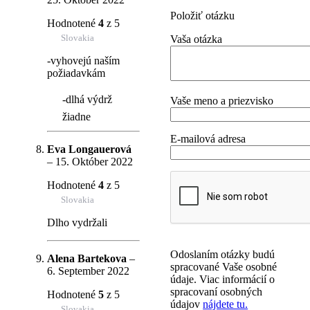
Položiť otázku
Hodnotené
4
z 5
Slovakia
Vaša otázka
-vyhovejú naším
požiadavkám
-dlhá výdrž
Vaše meno a priezvisko
žiadne
E-mailová adresa
Eva Longauerová
–
15. Október 2022
Hodnotené
4
z 5
Slovakia
Dlho vydržali
Odoslaním otázky budú
Alena Bartekova
–
spracované Vaše osobné
6. September 2022
údaje. Viac informácií o
spracovaní osobných
Hodnotené
5
z 5
údajov
nájdete tu.
Slovakia