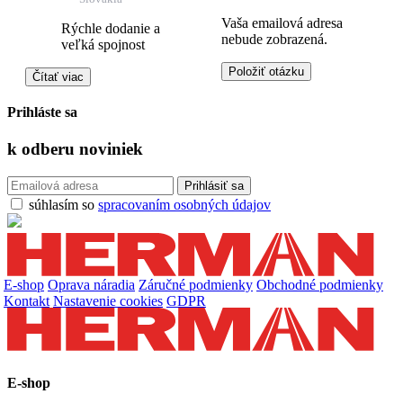
Vaša emailová adresa
Rýchle dodanie a
nebude zobrazená.
veľká spojnost
Čítať viac
Prihláste sa
k odberu
noviniek
súhlasím so
spracovaním osobných údajov
E-shop
Oprava náradia
Záručné podmienky
Obchodné podmienky
Kontakt
Nastavenie cookies
GDPR
E-shop