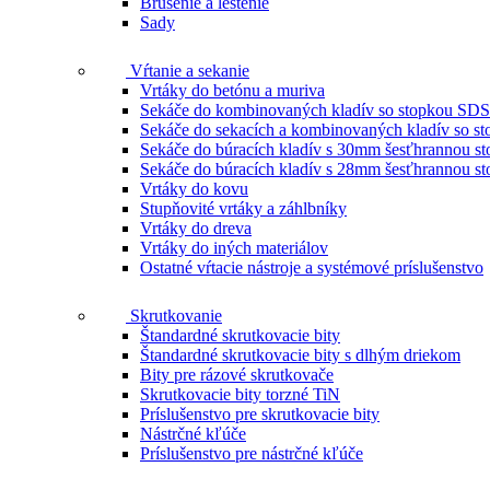
Brúsenie a leštenie
Sady
Vŕtanie a sekanie
Vrtáky do betónu a muriva
Sekáče do kombinovaných kladív so stopkou SDS
Sekáče do sekacích a kombinovaných kladív so 
Sekáče do búracích kladív s 30mm šesťhrannou s
Sekáče do búracích kladív s 28mm šesťhrannou s
Vrtáky do kovu
Stupňovité vrtáky a záhlbníky
Vrtáky do dreva
Vrtáky do iných materiálov
Ostatné vŕtacie nástroje a systémové príslušenstvo
Skrutkovanie
Štandardné skrutkovacie bity
Štandardné skrutkovacie bity s dlhým driekom
Bity pre rázové skrutkovače
Skrutkovacie bity torzné TiN
Príslušenstvo pre skrutkovacie bity
Nástrčné kľúče
Príslušenstvo pre nástrčné kľúče