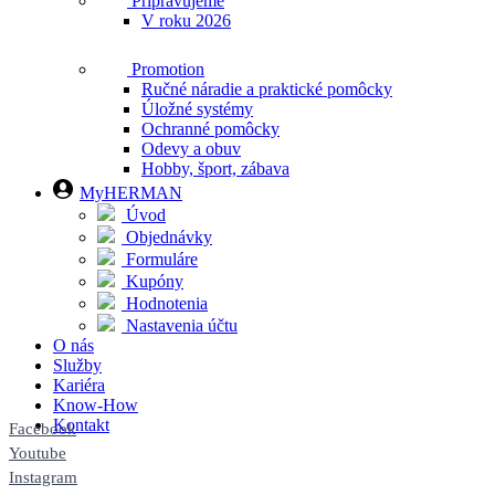
Pripravujeme
V roku 2026
Promotion
Ručné náradie a praktické pomôcky
Úložné systémy
Ochranné pomôcky
Odevy a obuv
Hobby, šport, zábava
MyHERMAN
Úvod
Objednávky
Formuláre
Kupóny
Hodnotenia
Nastavenia účtu
O nás
Služby
Kariéra
Know-How
Kontakt
Facebook
Youtube
Instagram