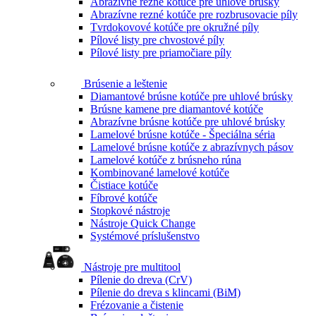
Abrazívne rezné kotúče pre uhlové brúsky
Abrazívne rezné kotúče pre rozbrusovacie píly
Tvrdokovové kotúče pre okružné píly
Pílové listy pre chvostové píly
Pílové listy pre priamočiare píly
Brúsenie a leštenie
Diamantové brúsne kotúče pre uhlové brúsky
Brúsne kamene pre diamantové kotúče
Abrazívne brúsne kotúče pre uhlové brúsky
Lamelové brúsne kotúče - Špeciálna séria
Lamelové brúsne kotúče z abrazívnych pásov
Lamelové kotúče z brúsneho rúna
Kombinované lamelové kotúče
Čistiace kotúče
Fíbrové kotúče
Stopkové nástroje
Nástroje Quick Change
Systémové príslušenstvo
Nástroje pre multitool
Pílenie do dreva (CrV)
Pílenie do dreva s klincami (BiM)
Frézovanie a čistenie