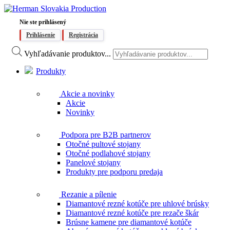
Nie ste prihlásený
Prihlásenie
Registrácia
Vyhľadávanie produktov...
Produkty
Akcie a novinky
Akcie
Novinky
Podpora pre B2B partnerov
Otočné pultové stojany
Otočné podlahové stojany
Panelové stojany
Produkty pre podporu predaja
Rezanie a pílenie
Diamantové rezné kotúče pre uhlové brúsky
Diamantové rezné kotúče pre rezače škár
Brúsne kamene pre diamantové kotúče