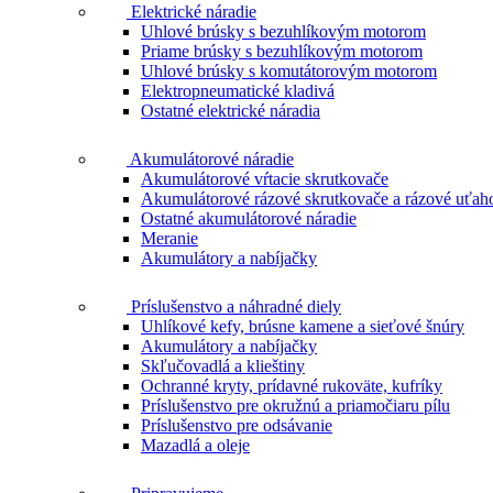
Elektrické náradie
Uhlové brúsky s bezuhlíkovým motorom
Priame brúsky s bezuhlíkovým motorom
Uhlové brúsky s komutátorovým motorom
Elektropneumatické kladivá
Ostatné elektrické náradia
Akumulátorové náradie
Akumulátorové vŕtacie skrutkovače
Akumulátorové rázové skrutkovače a rázové uťah
Ostatné akumulátorové náradie
Meranie
Akumulátory a nabíjačky
Príslušenstvo a náhradné diely
Uhlíkové kefy, brúsne kamene a sieťové šnúry
Akumulátory a nabíjačky
Skľučovadlá a klieštiny
Ochranné kryty, prídavné rukoväte, kufríky
Príslušenstvo pre okružnú a priamočiaru pílu
Príslušenstvo pre odsávanie
Mazadlá a oleje