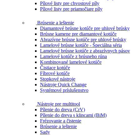
Pílové listy pre chvostové píly
Pílové listy pre priamočiare píly
Brúsenie a leštenie
Diamantové brúsne kotúče pre uhlové brúsky
Brúsne kamene pre diamantové kotúče
Abrazívne brúsne kotúče pre uhlové brúsky
Lamelové brúsne kotúče - Špeciálna séria
Lamelové brúsne kotúče z abrazívnych pásov
Lamelové kotúče z brúsneho rúna
Kombinované lamelové kotúče
Čistiace kotúče
Fíbrové kotúče
Stopkové nástroje
Nástroje Quick Change
Systémové príslušenstvo
Nástroje pre multitool
Pílenie do dreva (CrV)
Pílenie do dreva s klincami (BiM)
Frézovanie a čistenie
Brúsenie a leštenie
Sady