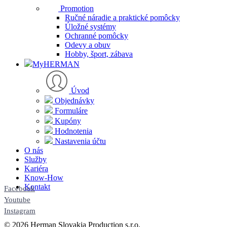
Promotion
Ručné náradie a praktické pomôcky
Úložné systémy
Ochranné pomôcky
Odevy a obuv
Hobby, šport, zábava
MyHERMAN
Úvod
Objednávky
Formuláre
Kupóny
Hodnotenia
Nastavenia účtu
O nás
Služby
Kariéra
Know-How
Kontakt
Facebook
Youtube
Instagram
© 2026 Herman Slovakia Production s.r.o.