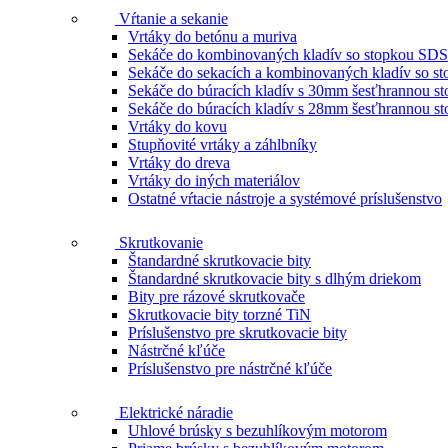
Vŕtanie a sekanie
Vrtáky do betónu a muriva
Sekáče do kombinovaných kladív so stopkou SDS
Sekáče do sekacích a kombinovaných kladív so 
Sekáče do búracích kladív s 30mm šesťhrannou s
Sekáče do búracích kladív s 28mm šesťhrannou s
Vrtáky do kovu
Stupňovité vrtáky a záhlbníky
Vrtáky do dreva
Vrtáky do iných materiálov
Ostatné vŕtacie nástroje a systémové príslušenstvo
Skrutkovanie
Štandardné skrutkovacie bity
Štandardné skrutkovacie bity s dlhým driekom
Bity pre rázové skrutkovače
Skrutkovacie bity torzné TiN
Príslušenstvo pre skrutkovacie bity
Nástrčné kľúče
Príslušenstvo pre nástrčné kľúče
Elektrické náradie
Uhlové brúsky s bezuhlíkovým motorom