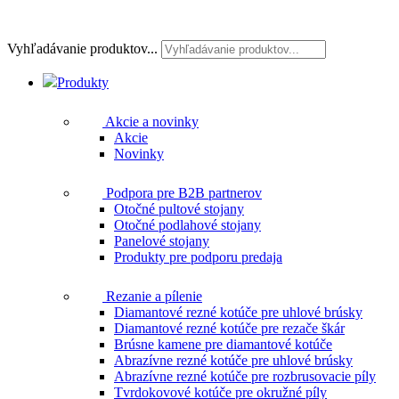
Vyhľadávanie produktov...
Produkty
Akcie a novinky
Akcie
Novinky
Podpora pre B2B partnerov
Otočné pultové stojany
Otočné podlahové stojany
Panelové stojany
Produkty pre podporu predaja
Rezanie a pílenie
Diamantové rezné kotúče pre uhlové brúsky
Diamantové rezné kotúče pre rezače škár
Brúsne kamene pre diamantové kotúče
Abrazívne rezné kotúče pre uhlové brúsky
Abrazívne rezné kotúče pre rozbrusovacie píly
Tvrdokovové kotúče pre okružné píly