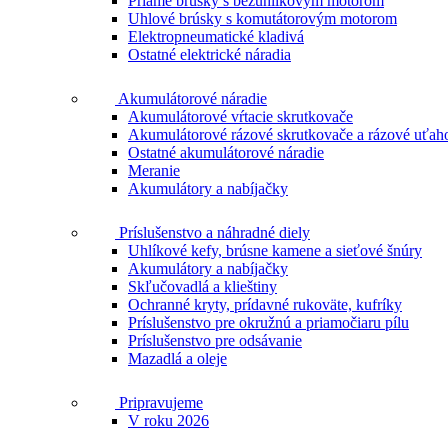
Priame brúsky s bezuhlíkovým motorom
Uhlové brúsky s komutátorovým motorom
Elektropneumatické kladivá
Ostatné elektrické náradia
Akumulátorové náradie
Akumulátorové vŕtacie skrutkovače
Akumulátorové rázové skrutkovače a rázové uťah
Ostatné akumulátorové náradie
Meranie
Akumulátory a nabíjačky
Príslušenstvo a náhradné diely
Uhlíkové kefy, brúsne kamene a sieťové šnúry
Akumulátory a nabíjačky
Skľučovadlá a klieštiny
Ochranné kryty, prídavné rukoväte, kufríky
Príslušenstvo pre okružnú a priamočiaru pílu
Príslušenstvo pre odsávanie
Mazadlá a oleje
Pripravujeme
V roku 2026