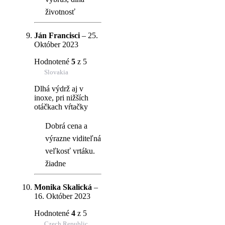
životnosť
Ján Francisci
–
25.
Október 2023
Hodnotené
5
z 5
Slovakia
Dlhá výdrž aj v
inoxe, pri nižších
otáčkach vŕtačky
Dobrá cena a
výrazne viditeľná
veľkosť vrtáku.
žiadne
Monika Skalická
–
16. Október 2023
Hodnotené
4
z 5
Czech Republic