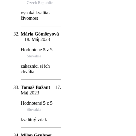
Czech Republic
vysoká kvalita a
životnost
Mária Gömöryová
–
18. Máj 2023
Hodnotené
5
z 5
Slovakia
zákazníci si ich
chvália
Tomaš Bažant
–
17.
Máj 2023
Hodnotené
5
z 5
Slovakia
kvalitný vrtak
Milan Grubner
–