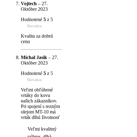
Vojtech
–
27.
Október 2023
Hodnotené
5
z 5
Slovakia
Kvalita za dobrú
cenu
Michal Jasik
–
27.
Október 2023
Hodnotené
5
z 5
Slovakia
Veľmi obľúbené
vrtáky do kovu
našich zákazníkov.
Pri spojení s rezným
olejom MT-10 má
vrták dlhú životnosť
Veľmi kvalitný
výbrus, dlhá