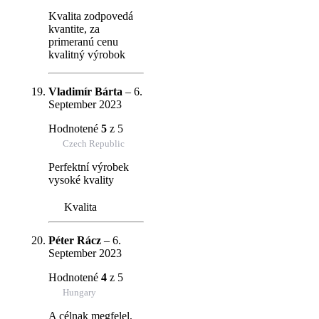
Kvalita zodpovedá
kvantite, za
primeranú cenu
kvalitný výrobok
Vladimír Bárta
–
6.
September 2023
Hodnotené
5
z 5
Czech Republic
Perfektní výrobek
vysoké kvality
Kvalita
Péter Rácz
–
6.
September 2023
Hodnotené
4
z 5
Hungary
A célnak megfelel,