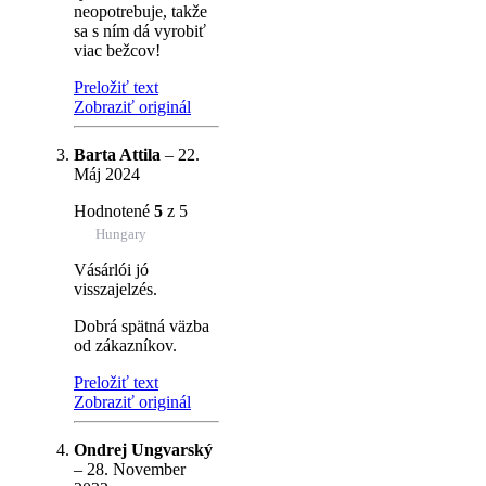
neopotrebuje, takže
sa s ním dá vyrobiť
viac bežcov!
Preložiť text
Zobraziť originál
Barta Attila
–
22.
Máj 2024
Hodnotené
5
z 5
Hungary
Vásárlói jó
visszajelzés.
Dobrá spätná väzba
od zákazníkov.
Preložiť text
Zobraziť originál
Ondrej Ungvarský
–
28. November