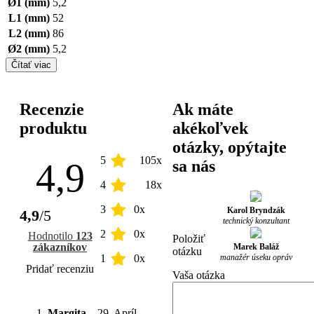
Ø1 (mm)
5,2
L1 (mm)
52
L2 (mm)
86
Ø2 (mm)
5,2
Čítať viac
Recenzie
Ak máte
produktu
akékoľvek
otázky, opýtajte
5
105x
4,9
sa nás
4
18x
3
0x
Karol Bryndzák
4,9
/5
technický konzultant
2
0x
Hodnotilo
123
Položiť
zákazníkov
Marek Baláž
otázku
manažér úseku opráv
1
0x
Pridať recenziu
Vaša otázka
Margita
–
29. Apríl