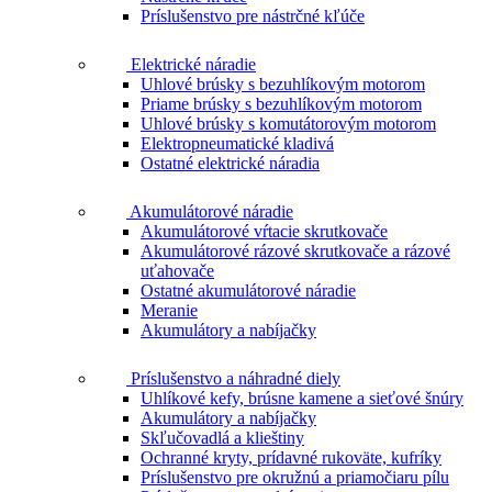
Príslušenstvo pre nástrčné kľúče
Elektrické náradie
Uhlové brúsky s bezuhlíkovým motorom
Priame brúsky s bezuhlíkovým motorom
Uhlové brúsky s komutátorovým motorom
Elektropneumatické kladivá
Ostatné elektrické náradia
Akumulátorové náradie
Akumulátorové vŕtacie skrutkovače
Akumulátorové rázové skrutkovače a rázové
uťahovače
Ostatné akumulátorové náradie
Meranie
Akumulátory a nabíjačky
Príslušenstvo a náhradné diely
Uhlíkové kefy, brúsne kamene a sieťové šnúry
Akumulátory a nabíjačky
Skľučovadlá a klieštiny
Ochranné kryty, prídavné rukoväte, kufríky
Príslušenstvo pre okružnú a priamočiaru pílu