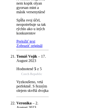
nem kopik olyan
gyorsan mint a
másik versenytársé
Spĺňa svoj účel,
neopotrebuje sa tak
rýchlo ako u iných
konkurentov
Preložiť text
Zobraziť originál
Tomáš Vojík
–
17.
August 2023
Hodnotené
5
z 5
Czech Republic
Vyzkoušeno, vrtá
perfektně. S řezným
olejem skvělá dvojka
Veronika
–
2.
August 2023