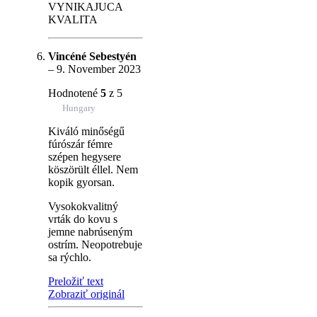
VYNIKAJUCA
KVALITA
Vincéné Sebestyén
–
9. November 2023
Hodnotené
5
z 5
Hungary
Kiváló minőségű
fúrószár fémre
szépen hegysere
köszörült éllel. Nem
kopik gyorsan.
Vysokokvalitný
vrták do kovu s
jemne nabrúseným
ostrím. Neopotrebuje
sa rýchlo.
Preložiť text
Zobraziť originál