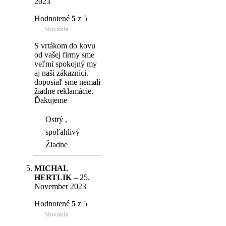
2023
Hodnotené
5
z 5
Slovakia
S vrtákom do kovu
od vašej firmy sme
veľmi spokojný my
aj naši zákazníci.
doposiaľ sme nemali
žiadne reklamácie.
Ďakujeme
Ostrý ,
spoľahlivý
Žiadne
MICHAL
HERTLIK
–
25.
November 2023
Hodnotené
5
z 5
Slovakia