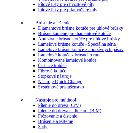
Pílové listy pre chvostové píly
Pílové listy pre priamočiare píly
Brúsenie a leštenie
Diamantové brúsne kotúče pre uhlové brúsky
Brúsne kamene pre diamantové kotúče
Abrazívne brúsne kotúče pre uhlové brúsky
Lamelové brúsne kotúče - Špeciálna séria
Lamelové brúsne kotúče z abrazívnych pásov
Lamelové kotúče z brúsneho rúna
Kombinované lamelové kotúče
Čistiace kotúče
Fíbrové kotúče
Stopkové nástroje
Nástroje Quick Change
Systémové príslušenstvo
Nástroje pre multitool
Pílenie do dreva (CrV)
Pílenie do dreva s klincami (BiM)
Frézovanie a čistenie
Brúsenie a leštenie
Sady