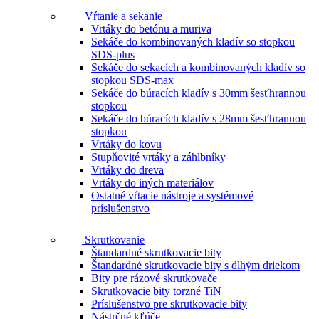
Vŕtanie a sekanie
Vrtáky do betónu a muriva
Sekáče do kombinovaných kladív so stopkou
SDS-plus
Sekáče do sekacích a kombinovaných kladív so
stopkou SDS-max
Sekáče do búracích kladív s 30mm šesťhrannou
stopkou
Sekáče do búracích kladív s 28mm šesťhrannou
stopkou
Vrtáky do kovu
Stupňovité vrtáky a záhlbníky
Vrtáky do dreva
Vrtáky do iných materiálov
Ostatné vŕtacie nástroje a systémové
príslušenstvo
Skrutkovanie
Štandardné skrutkovacie bity
Štandardné skrutkovacie bity s dlhým driekom
Bity pre rázové skrutkovače
Skrutkovacie bity torzné TiN
Príslušenstvo pre skrutkovacie bity
Nástrčné kľúče