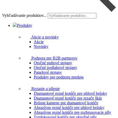
Vyhľadávanie produktov...
Produkty
Akcie a novinky
Akcie
Novinky
Podpora pre B2B partnerov
Otočné pultové stojany
Otočné podlahové stojany
Panelové stojany
Produkty pre podporu predaja
Rezanie a pílenie
Diamantové rezné kotúče pre uhlové brúsky
Diamantové rezné kotúče pre rezače škár
Brúsne kamene pre diamantové kotúče
Abrazívne rezné kotúče pre uhlové brúsky
Abrazívne rezné kotúče pre rozbrusovacie píly
Tvrdokovové kotúče pre okružné píly