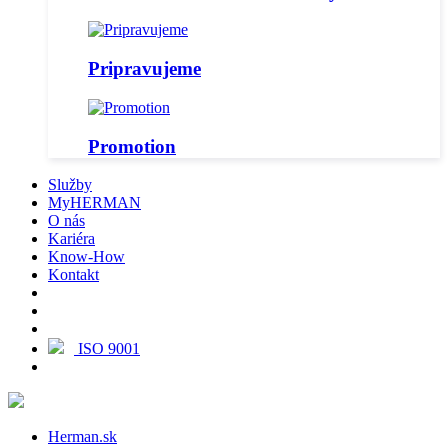
Pripravujeme
Promotion
Služby
MyHERMAN
O nás
Kariéra
Know-How
Kontakt
ISO 9001
Herman.sk