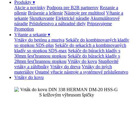
Produkty
▾
Akcie a novinky
Podpora pre B2B partnerov
Rezanie a
pílenie
Brúsenie a leštenie
Nástroje pre multitool
Vŕtanie a
sekanie
Skrutkovanie
Elektrické náradie
Akumulátorové
náradie
Príslušenstvo a náhradné diely
Pripravujeme
Promotion
Vŕtanie a sekanie
▾
Vrtáky do betónu a muriva
Sekáče do kombinovaných kladív
so stopkou SDS-plus
Sekáče do sekacích a kombinovaných
kladív so stopkou SDS-max
Sekáče do búracích kladív s
30mm šesťhrannou stopkou
Sekáče do búracích kladív s
28mm šesťhrannou stopkou
Vrtáky do kovu
Stupňovité
vrtáky a záhlbníky
Vrtáky do dreva
Vrtáky do iných
materiálov
Ostatné vŕtacie nástroje a systémové príslušenstvo
Vrtáky do kovu