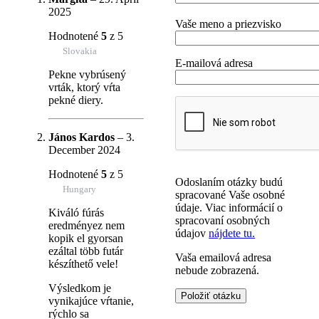
2025
Vaše meno a priezvisko
Hodnotené
5
z 5
Slovakia
E-mailová adresa
Pekne vybrúsený
vrták, ktorý vŕta
pekné diery.
János Kardos
–
3.
December 2024
Hodnotené
5
z 5
Odoslaním otázky budú
Hungary
spracované Vaše osobné
údaje. Viac informácií o
Kiváló fúrás
spracovaní osobných
eredményez nem
údajov
nájdete tu.
kopik el gyorsan
ezáltal több futár
Vaša emailová adresa
készíthető vele!
nebude zobrazená.
Výsledkom je
vynikajúce vŕtanie,
rýchlo sa