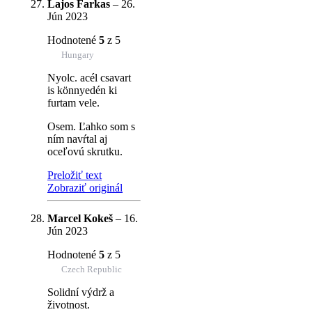
Lajos Farkas
–
26.
Jún 2023
Hodnotené
5
z 5
Hungary
Nyolc. acél csavart
is könnyedén ki
furtam vele.
Osem. Ľahko som s
ním navŕtal aj
oceľovú skrutku.
Preložiť text
Zobraziť originál
Marcel Kokeš
–
16.
Jún 2023
Hodnotené
5
z 5
Czech Republic
Solidní výdrž a
životnost.