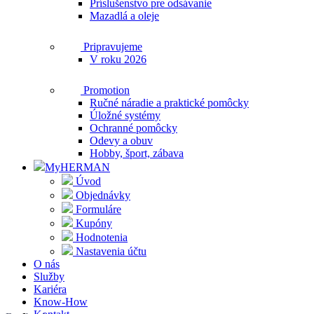
Príslušenstvo pre odsávanie
Mazadlá a oleje
Pripravujeme
V roku 2026
Promotion
Ručné náradie a praktické pomôcky
Úložné systémy
Ochranné pomôcky
Odevy a obuv
Hobby, šport, zábava
MyHERMAN
Úvod
Objednávky
Formuláre
Kupóny
Hodnotenia
Nastavenia účtu
O nás
Služby
Kariéra
Know-How