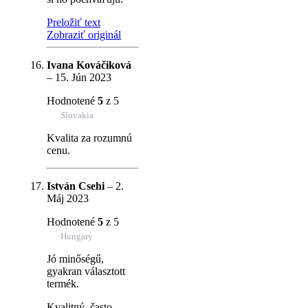
Preložiť text
Zobraziť originál
Ivana Kováčiková
–
15. Jún 2023
Hodnotené
5
z 5
Slovakia
Kvalita za rozumnú
cenu.
István Csehi
–
2.
Máj 2023
Hodnotené
5
z 5
Hungary
Jó minőségű,
gyakran választott
termék.
Kvalitný, často