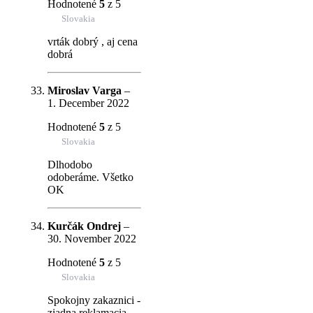
Hodnotené
5
z 5
Slovakia
vrták dobrý , aj cena
dobrá
Miroslav Varga
–
1. December 2022
Hodnotené
5
z 5
Slovakia
Dlhodobo
odoberáme. Všetko
OK
Kurčák Ondrej
–
30. November 2022
Hodnotené
5
z 5
Slovakia
Spokojny zakaznici -
ziadna reklamacia