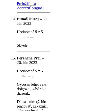
Preložiť text
Zobraziť originál
Ľuboš Huraj
–
30.
Jún 2023
Hodnotené
5
z 5
Slovakia
Skvelé
Ferencné Preil
–
26. Jún 2023
Hodnotené
5
z 5
Hungary
Gyorsan lehet vele
dolgozni, vásárlók
dícsérik.
Dá sa s ním rýchlo
pracovať, zákazníci
si ho pochvaľujú.