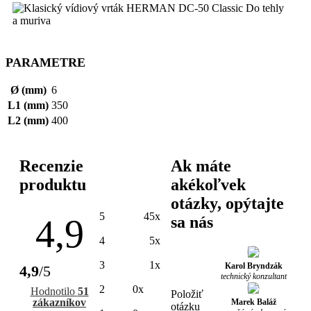
PARAMETRE
Ø (mm)
6
L1 (mm)
350
L2 (mm)
400
Recenzie
Ak máte
produktu
akékoľvek
otázky, opýtajte
5
45x
4,9
sa nás
4
5x
3
1x
Karol Bryndzák
4,9
/5
technický konzultant
2
0x
Hodnotilo
51
Položiť
zákazníkov
Marek Baláž
otázku