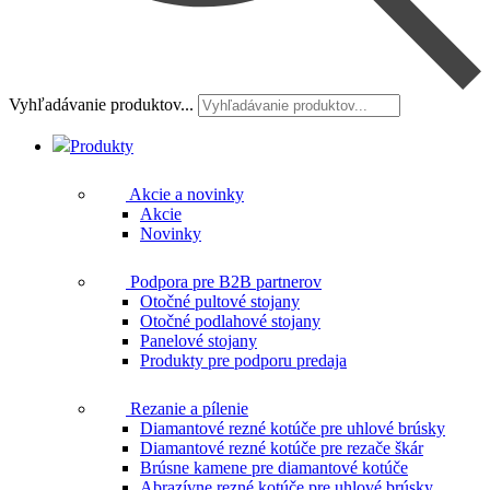
Vyhľadávanie produktov...
Produkty
Akcie a novinky
Akcie
Novinky
Podpora pre B2B partnerov
Otočné pultové stojany
Otočné podlahové stojany
Panelové stojany
Produkty pre podporu predaja
Rezanie a pílenie
Diamantové rezné kotúče pre uhlové brúsky
Diamantové rezné kotúče pre rezače škár
Brúsne kamene pre diamantové kotúče
Abrazívne rezné kotúče pre uhlové brúsky