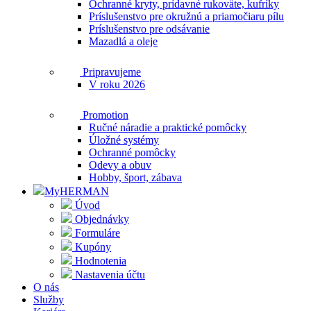
Ochranné kryty, prídavné rukoväte, kufríky
Príslušenstvo pre okružnú a priamočiaru pílu
Príslušenstvo pre odsávanie
Mazadlá a oleje
Pripravujeme
V roku 2026
Promotion
Ručné náradie a praktické pomôcky
Úložné systémy
Ochranné pomôcky
Odevy a obuv
Hobby, šport, zábava
MyHERMAN
Úvod
Objednávky
Formuláre
Kupóny
Hodnotenia
Nastavenia účtu
O nás
Služby