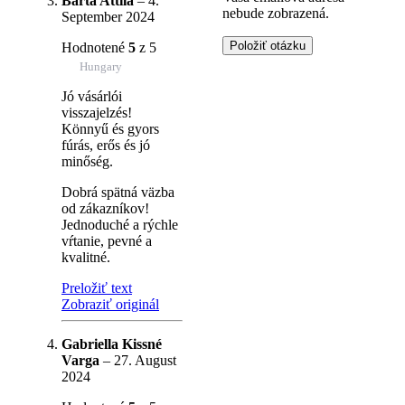
Barta Attila
–
4.
nebude zobrazená.
September 2024
Hodnotené
5
z 5
Hungary
Jó vásárlói
visszajelzés!
Könnyű és gyors
fúrás, erős és jó
minőség.
Dobrá spätná väzba
od zákazníkov!
Jednoduché a rýchle
vŕtanie, pevné a
kvalitné.
Preložiť text
Zobraziť originál
Gabriella Kissné
Varga
–
27. August
2024