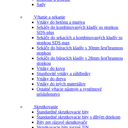
Sady
Vŕtanie a sekanie
Vrtáky do betónu a muriva
Sekáče do kombinovaných kladív so stopkou
SDS-plus
Sekáče do sekacích a kombinovaných kladív so
stopkou SDS-max
Sekáče do búracích kladív s 30mm šesťhrannou
stopkou
Sekáče do búracích kladív s 28mm šesťhrannou
stopkou
Vrtáky do kovu
Stupňovité vrtáky a záhlbníky
Vrtáky do dreva
Vrtáky do iných materiálov
Ostatné vŕtacie nástroje a systémové
príslušenstvo
Skrutkovanie
Štandardné skrutkovacie bity
Štandardné skrutkovacie bity s dlhým driekom
Bity pre rázové skrutkovače
Skrutkovacie bity torzné TiN