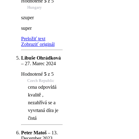
Hodnotené
5
z 5
Hungary
szuper
super
Preložiť text
Zobraziť originál
Libuše Ohrádková
–
27. Marec 2024
Hodnotené
5
z 5
Czech Republic
cena odpovídá
kvalitě ,
nezahřívá se a
vyvrtaná díra je
čistá
Peter Matoš
–
13.
December 2023