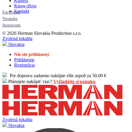
Kariéra
Know-How
Kontakt
Facebook
Youtube
Instagram
© 2026 Herman Slovakia Production s.r.o.
Zvolená lokalita
Slovakia
Nie ste prihlásený
Prihlásenie
Registrácia
Pre dopravu zadarmo nakúpte ešte aspoň za 50,00 €
Plánujete nakúpiť viac?
Vyžiadajte si ponuku
Zvolená lokalita
Slovakia