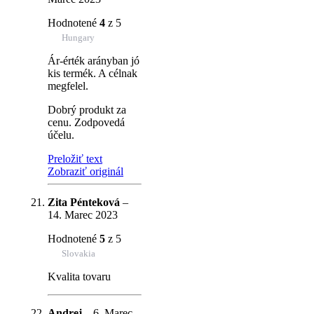
Hodnotené
4
z 5
Hungary
Ár-érték arányban jó
kis termék. A célnak
megfelel.
Dobrý produkt za
cenu. Zodpovedá
účelu.
Preložiť text
Zobraziť originál
Zita Pénteková
–
14. Marec 2023
Hodnotené
5
z 5
Slovakia
Kvalita tovaru
Andrej
–
6. Marec