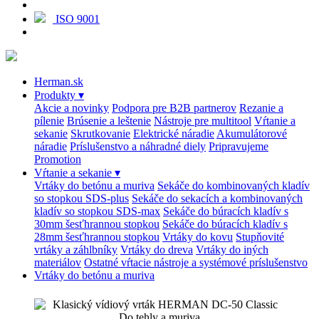
ISO 9001
Herman.sk
Produkty
▾
Akcie a novinky
Podpora pre B2B partnerov
Rezanie a
pílenie
Brúsenie a leštenie
Nástroje pre multitool
Vŕtanie a
sekanie
Skrutkovanie
Elektrické náradie
Akumulátorové
náradie
Príslušenstvo a náhradné diely
Pripravujeme
Promotion
Vŕtanie a sekanie
▾
Vrtáky do betónu a muriva
Sekáče do kombinovaných kladív
so stopkou SDS-plus
Sekáče do sekacích a kombinovaných
kladív so stopkou SDS-max
Sekáče do búracích kladív s
30mm šesťhrannou stopkou
Sekáče do búracích kladív s
28mm šesťhrannou stopkou
Vrtáky do kovu
Stupňovité
vrtáky a záhlbníky
Vrtáky do dreva
Vrtáky do iných
materiálov
Ostatné vŕtacie nástroje a systémové príslušenstvo
Vrtáky do betónu a muriva