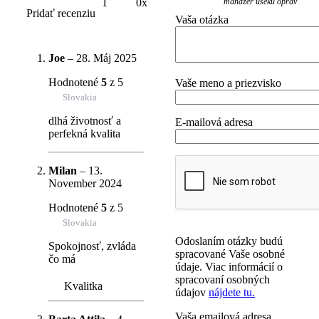
manažér úseku opráv
1
0x
Pridať recenziu
Vaša otázka
Joe
–
28. Máj 2025
Hodnotené
5
z 5
Vaše meno a priezvisko
Slovakia
dlhá životnosť a
E-mailová adresa
perfekná kvalita
Milan
–
13.
November 2024
Hodnotené
5
z 5
Slovakia
Odoslaním otázky budú
Spokojnosť, zvláda
spracované Vaše osobné
čo má
údaje. Viac informácií o
spracovaní osobných
Kvalitka
údajov
nájdete tu.
Vaša emailová adresa