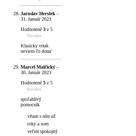
Jaroslav Herstek
–
31. Január 2023
Hodnotené
3
z 5
Slovakia
Klasicky vrtak
neviem čo dotať
Marcel Malčický
–
30. Január 2023
Hodnotené
5
z 5
Slovakia
spoľahlivý
pomocník
vŕtam s ním už
roky a som
veľmi spokojný