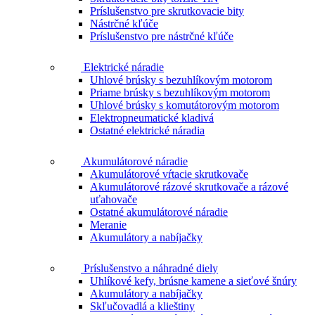
Príslušenstvo pre skrutkovacie bity
Nástrčné kľúče
Príslušenstvo pre nástrčné kľúče
Elektrické náradie
Uhlové brúsky s bezuhlíkovým motorom
Priame brúsky s bezuhlíkovým motorom
Uhlové brúsky s komutátorovým motorom
Elektropneumatické kladivá
Ostatné elektrické náradia
Akumulátorové náradie
Akumulátorové vŕtacie skrutkovače
Akumulátorové rázové skrutkovače a rázové
uťahovače
Ostatné akumulátorové náradie
Meranie
Akumulátory a nabíjačky
Príslušenstvo a náhradné diely
Uhlíkové kefy, brúsne kamene a sieťové šnúry
Akumulátory a nabíjačky
Skľučovadlá a klieštiny