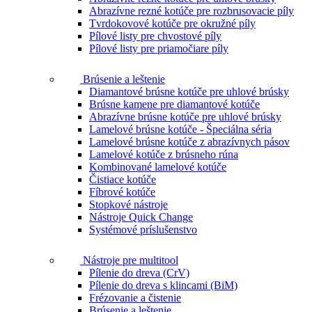
Abrazívne rezné kotúče pre rozbrusovacie píly
Tvrdokovové kotúče pre okružné píly
Pílové listy pre chvostové píly
Pílové listy pre priamočiare píly
Brúsenie a leštenie
Diamantové brúsne kotúče pre uhlové brúsky
Brúsne kamene pre diamantové kotúče
Abrazívne brúsne kotúče pre uhlové brúsky
Lamelové brúsne kotúče - Špeciálna séria
Lamelové brúsne kotúče z abrazívnych pásov
Lamelové kotúče z brúsneho rúna
Kombinované lamelové kotúče
Čistiace kotúče
Fíbrové kotúče
Stopkové nástroje
Nástroje Quick Change
Systémové príslušenstvo
Nástroje pre multitool
Pílenie do dreva (CrV)
Pílenie do dreva s klincami (BiM)
Frézovanie a čistenie
Brúsenie a leštenie