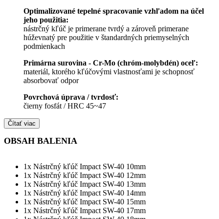
Optimalizované tepelné spracovanie vzhľadom na účel
jeho použitia:
nástrčný kľúč je primerane tvrdý a zároveň primerane
húževnatý pre použitie v štandardných priemyselných
podmienkach
Primárna surovina - Cr-Mo (chróm-molybdén) oceľ:
materiál, ktorého kľúčovými vlastnosťami je schopnosť
absorbovať odpor
Povrchová úprava / tvrdosť:
čierny fosfát / HRC 45~47
Čítať viac
OBSAH BALENIA
1x Nástrčný kľúč Impact SW-40 10mm
1x Nástrčný kľúč Impact SW-40 12mm
1x Nástrčný kľúč Impact SW-40 13mm
1x Nástrčný kľúč Impact SW-40 14mm
1x Nástrčný kľúč Impact SW-40 15mm
1x Nástrčný kľúč Impact SW-40 17mm