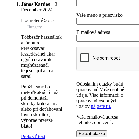
János Kardos
–
3.
December 2024
Vaše meno a priezvisko
Hodnotené
5
z 5
Hungary
E-mailová adresa
Többször használtuk
akár autó
kerékcsavar
leszedésénél akár
egyéb csavarok
meghúzásánál
teljesen jól álja a
sarat!
Odoslaním otázky budú
Použili sme ho
spracované Vaše osobné
niekoľkokrát, či už
údaje. Viac informácií o
pri demontáži
spracovaní osobných
skrutky kolesa auta
údajov
nájdete tu.
alebo pri doťahovaní
iných skrutiek,
Vaša emailová adresa
výborne prereže
nebude zobrazená.
blato!
Preložiť text