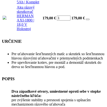
5Ah | Komplet
Aku rázový
skrutkovač
HERMAN
179,00 €
179,00
€
AXI-1800 |
18,0 V
Holostroj
URČENIE
Pre uťahovanie šesťhranných matíc a skrutiek so šesťhrannou
hlavou rázovými uťahovačmi v priemyselných podmienkach
Pre upevňovanie kotiev, pre montáž a demontáž skrutiek do
dreva so šesťhrannou hlavou a pod.
POPIS
Dva západkové otvory, umiestnené oproti sebe v stopke
nástrčného kľúča:
pre zvýšenie stability a presnosti spojenia s upínacím
mechanizmom rázového uťahovača