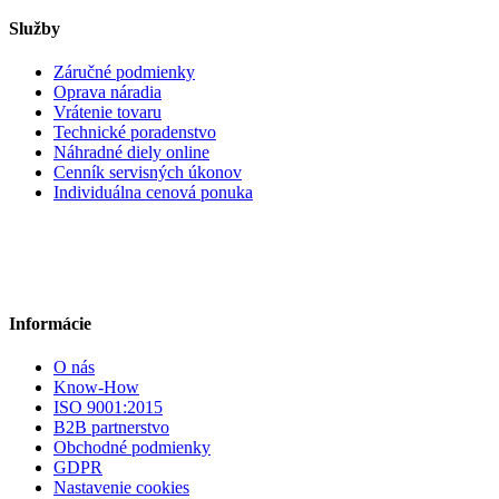
Služby
Záručné podmienky
Oprava náradia
Vrátenie tovaru
Technické poradenstvo
Náhradné diely online
Cenník servisných úkonov
Individuálna cenová ponuka
Informácie
O nás
Know-How
ISO 9001:2015
B2B partnerstvo
Obchodné podmienky
GDPR
Nastavenie cookies