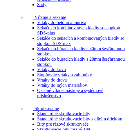
Sady
Vŕtanie a sekanie
Vrtáky do betónu a muriva
Sekáče do kombinovaných kladív so stopkou
SDS-plus
Sekáče do sekacích a kombinovaných kladív so
stopkou SDS-max
Sekáče do búracích kladív s 30mm šesťhrannou
stopkou
Sekáče do búracích kladív s 28mm šesťhrannou
stopkou
Vrtáky do kovu
Stupňovité vrtáky a záhlbníky
Vrtáky do dreva
Vrtáky do iných materiálov
Ostatné vŕtacie nástroje a systémové
príslušenstvo
Skrutkovanie
Štandardné skrutkovacie bity
Štandardné skrutkovacie bity s dlhým driekom
Bity pre rázové skrutkovače
Skrutkovacie bity torzné TiN