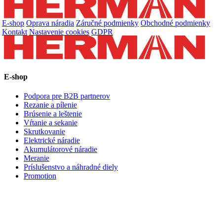
E-shop
Oprava náradia
Záručné podmienky
Obchodné podmienky
Kontakt
Nastavenie cookies
GDPR
E-shop
Podpora pre B2B partnerov
Rezanie a pílenie
Brúsenie a leštenie
Vŕtanie a sekanie
Skrutkovanie
Elektrické náradie
Akumulátorové náradie
Meranie
Príslušenstvo a náhradné diely
Promotion