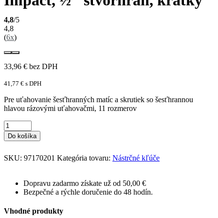
4,8
/5
4,8
(
6x
)
33,96
€
bez DPH
41,77
€
s DPH
Pre uťahovanie šesťhranných matíc a skrutiek so šesťhrannou
hlavou rázovými uťahovačmi, 11 rozmerov
Do košíka
SKU:
97170201
Kategória tovaru:
Nástrčné kľúče
Dopravu zadarmo získate už od 50,00 €
Bezpečné a rýchle doručenie do 48 hodín.
Vhodné produkty