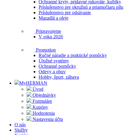
Ochranné kryty, prídavné rukoväte, kufríky
Príslušenstvo pre okružnú a priamočiaru pílu
Príslušenstvo pre odsávanie
Mazadlá a oleje
Pripravujeme
V roku 2026
Promotion
Ručné náradie a praktické pomôcky
Úložné systémy
Ochranné pomôcky
Odevy a obuv
Hobby, šport, zábava
MyHERMAN
Úvod
Objednávky
Formuláre
Kupóny
Hodnotenia
Nastavenia účtu
O nás
Služby