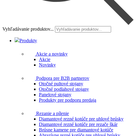
Vyhľadávanie produktov...
Produkty
Akcie a novinky
Akcie
Novinky
Podpora pre B2B partnerov
Otočné pultové stojany
Otočné podlahové stojany
Panelové stojany
Produkty pre podporu predaja
Rezanie a pílenie
Diamantové rezné kotúče pre uhlové brúsky
Diamantové rezné kotúče pre rezače škár
Brúsne kamene pre diamantové kotúče
Abrazívne rezné kotúče pre uhlové brúsky