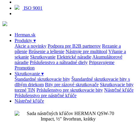
ISO 9001
Herman.sk
Produkty
▾
Akcie a novinky
Podpora pre B2B partnerov
Rezanie a
pílenie
Brúsenie a leštenie
Nástroje pre multitool
Vŕtanie a
sekanie
Skrutkovanie
Elektrické náradie
Akumulátorové
náradie
Príslušenstvo a náhradné diely
Pripravujeme
Promotion
Skrutkovanie
▾
Štandardné skrutkovacie bity
Štandardné skrutkovacie bity s
dlhým driekom
Bity pre rázové skrutkovače
Skrutkovacie bity
torzné TiN
Príslušenstvo pre skrutkovacie bity
Nástrčné kľúče
Príslušenstvo pre nástrčné kľúče
Nástrčné kľúče