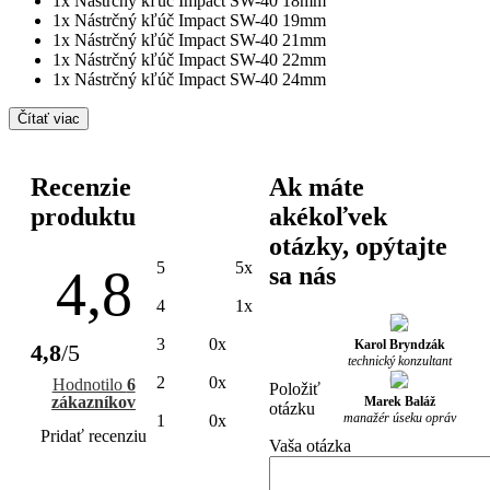
1x Nástrčný kľúč Impact SW-40 18mm
1x Nástrčný kľúč Impact SW-40 19mm
1x Nástrčný kľúč Impact SW-40 21mm
1x Nástrčný kľúč Impact SW-40 22mm
1x Nástrčný kľúč Impact SW-40 24mm
Čítať viac
Recenzie
Ak máte
produktu
akékoľvek
otázky, opýtajte
5
5x
4,8
sa nás
4
1x
3
0x
Karol Bryndzák
4,8
/5
technický konzultant
2
0x
Hodnotilo
6
Položiť
zákazníkov
Marek Baláž
otázku
manažér úseku opráv
1
0x
Pridať recenziu
Vaša otázka