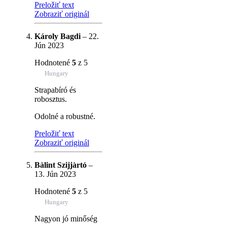
Preložiť text
Zobraziť originál
Károly Bagdi
–
22.
Jún 2023
Hodnotené
5
z 5
Hungary
Strapabíró és
robosztus.
Odolné a robustné.
Preložiť text
Zobraziť originál
Bàlint Szijjàrtó
–
13. Jún 2023
Hodnotené
5
z 5
Hungary
Nagyon jó minőség