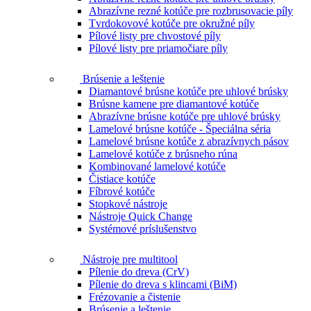
Abrazívne rezné kotúče pre rozbrusovacie píly
Tvrdokovové kotúče pre okružné píly
Pílové listy pre chvostové píly
Pílové listy pre priamočiare píly
Brúsenie a leštenie
Diamantové brúsne kotúče pre uhlové brúsky
Brúsne kamene pre diamantové kotúče
Abrazívne brúsne kotúče pre uhlové brúsky
Lamelové brúsne kotúče - Špeciálna séria
Lamelové brúsne kotúče z abrazívnych pásov
Lamelové kotúče z brúsneho rúna
Kombinované lamelové kotúče
Čistiace kotúče
Fíbrové kotúče
Stopkové nástroje
Nástroje Quick Change
Systémové príslušenstvo
Nástroje pre multitool
Pílenie do dreva (CrV)
Pílenie do dreva s klincami (BiM)
Frézovanie a čistenie
Brúsenie a leštenie