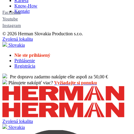
Kariéra
Know-How
Kontakt
Facebook
Youtube
Instagram
© 2026 Herman Slovakia Production s.r.o.
Zvolená lokalita
Slovakia
Nie ste prihlásený
Prihlásenie
Registrácia
Pre dopravu zadarmo nakúpte ešte aspoň za 50,00 €
Plánujete nakúpiť viac?
Vyžiadajte si ponuku
Zvolená lokalita
Slovakia