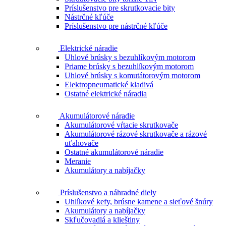
Príslušenstvo pre skrutkovacie bity
Nástrčné kľúče
Príslušenstvo pre nástrčné kľúče
Elektrické náradie
Uhlové brúsky s bezuhlíkovým motorom
Priame brúsky s bezuhlíkovým motorom
Uhlové brúsky s komutátorovým motorom
Elektropneumatické kladivá
Ostatné elektrické náradia
Akumulátorové náradie
Akumulátorové vŕtacie skrutkovače
Akumulátorové rázové skrutkovače a rázové
uťahovače
Ostatné akumulátorové náradie
Meranie
Akumulátory a nabíjačky
Príslušenstvo a náhradné diely
Uhlíkové kefy, brúsne kamene a sieťové šnúry
Akumulátory a nabíjačky
Skľučovadlá a klieštiny