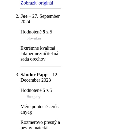
Zobraziť originál
Joe
–
27. September
2024
Hodnotené
5
z 5
Slovakia
Extrémne kvalitná
takmer nezničiteľná
sada orechov
Sándor Papp
–
12.
December 2023
Hodnotené
5
z 5
Hungary
Méretpontos és erős
anyag
Rozmerovo presný a
pevný materiál