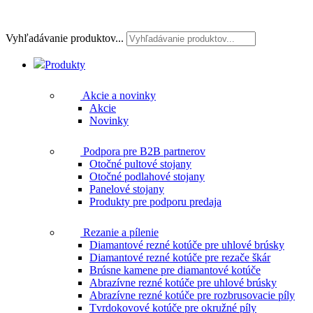
Vyhľadávanie produktov...
Produkty
Akcie a novinky
Akcie
Novinky
Podpora pre B2B partnerov
Otočné pultové stojany
Otočné podlahové stojany
Panelové stojany
Produkty pre podporu predaja
Rezanie a pílenie
Diamantové rezné kotúče pre uhlové brúsky
Diamantové rezné kotúče pre rezače škár
Brúsne kamene pre diamantové kotúče
Abrazívne rezné kotúče pre uhlové brúsky
Abrazívne rezné kotúče pre rozbrusovacie píly
Tvrdokovové kotúče pre okružné píly