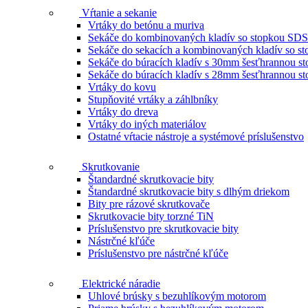
Vŕtanie a sekanie
Vrtáky do betónu a muriva
Sekáče do kombinovaných kladív so stopkou SDS
Sekáče do sekacích a kombinovaných kladív so 
Sekáče do búracích kladív s 30mm šesťhrannou s
Sekáče do búracích kladív s 28mm šesťhrannou s
Vrtáky do kovu
Stupňovité vrtáky a záhlbníky
Vrtáky do dreva
Vrtáky do iných materiálov
Ostatné vŕtacie nástroje a systémové príslušenstvo
Skrutkovanie
Štandardné skrutkovacie bity
Štandardné skrutkovacie bity s dlhým driekom
Bity pre rázové skrutkovače
Skrutkovacie bity torzné TiN
Príslušenstvo pre skrutkovacie bity
Nástrčné kľúče
Príslušenstvo pre nástrčné kľúče
Elektrické náradie
Uhlové brúsky s bezuhlíkovým motorom