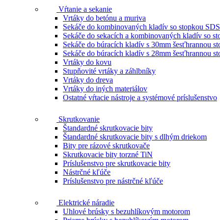
Vŕtanie a sekanie
Vrtáky do betónu a muriva
Sekáče do kombinovaných kladív so stopkou SDS
Sekáče do sekacích a kombinovaných kladív so 
Sekáče do búracích kladív s 30mm šesťhrannou s
Sekáče do búracích kladív s 28mm šesťhrannou s
Vrtáky do kovu
Stupňovité vrtáky a záhlbníky
Vrtáky do dreva
Vrtáky do iných materiálov
Ostatné vŕtacie nástroje a systémové príslušenstvo
Skrutkovanie
Štandardné skrutkovacie bity
Štandardné skrutkovacie bity s dlhým driekom
Bity pre rázové skrutkovače
Skrutkovacie bity torzné TiN
Príslušenstvo pre skrutkovacie bity
Nástrčné kľúče
Príslušenstvo pre nástrčné kľúče
Elektrické náradie
Uhlové brúsky s bezuhlíkovým motorom