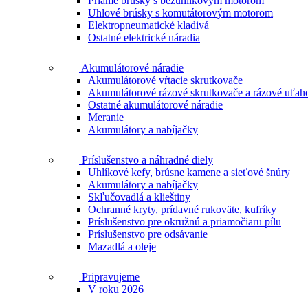
Priame brúsky s bezuhlíkovým motorom
Uhlové brúsky s komutátorovým motorom
Elektropneumatické kladivá
Ostatné elektrické náradia
Akumulátorové náradie
Akumulátorové vŕtacie skrutkovače
Akumulátorové rázové skrutkovače a rázové uťah
Ostatné akumulátorové náradie
Meranie
Akumulátory a nabíjačky
Príslušenstvo a náhradné diely
Uhlíkové kefy, brúsne kamene a sieťové šnúry
Akumulátory a nabíjačky
Skľučovadlá a klieštiny
Ochranné kryty, prídavné rukoväte, kufríky
Príslušenstvo pre okružnú a priamočiaru pílu
Príslušenstvo pre odsávanie
Mazadlá a oleje
Pripravujeme
V roku 2026