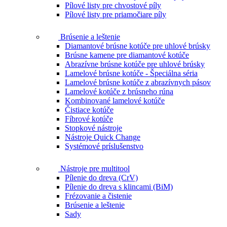
Pílové listy pre chvostové píly
Pílové listy pre priamočiare píly
Brúsenie a leštenie
Diamantové brúsne kotúče pre uhlové brúsky
Brúsne kamene pre diamantové kotúče
Abrazívne brúsne kotúče pre uhlové brúsky
Lamelové brúsne kotúče - Špeciálna séria
Lamelové brúsne kotúče z abrazívnych pásov
Lamelové kotúče z brúsneho rúna
Kombinované lamelové kotúče
Čistiace kotúče
Fíbrové kotúče
Stopkové nástroje
Nástroje Quick Change
Systémové príslušenstvo
Nástroje pre multitool
Pílenie do dreva (CrV)
Pílenie do dreva s klincami (BiM)
Frézovanie a čistenie
Brúsenie a leštenie
Sady