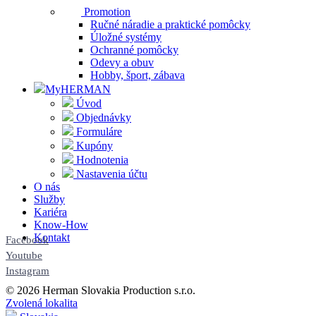
Promotion
Ručné náradie a praktické pomôcky
Úložné systémy
Ochranné pomôcky
Odevy a obuv
Hobby, šport, zábava
MyHERMAN
Úvod
Objednávky
Formuláre
Kupóny
Hodnotenia
Nastavenia účtu
O nás
Služby
Kariéra
Know-How
Kontakt
Facebook
Youtube
Instagram
© 2026 Herman Slovakia Production s.r.o.
Zvolená lokalita