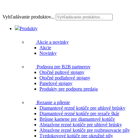
Vyhľadávanie produktov...
Produkty
Akcie a novinky
Akcie
Novinky
Podpora pre B2B partnerov
Otočné pultové stojany
Otočné podlahové stojany
Panelové stojany
Produkty pre podporu predaja
Rezanie a pílenie
Diamantové rezné kotúče pre uhlové brúsky
Diamantové rezné kotúče pre rezače škár
Brúsne kamene pre diamantové kotúče
Abrazívne rezné kotúče pre uhlové brúsky
Abrazívne rezné kotúče pre rozbrusovacie píly
Tvrdokovové kotúče pre okružné píly