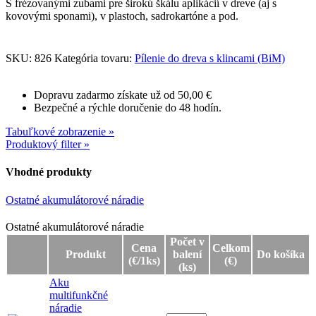
S frézovanými zubami pre širokú škálu aplikácií v dreve (aj s
kovovými sponami), v plastoch, sadrokartóne a pod.
SKU:
826
Kategória tovaru:
Pílenie do dreva s klincami (BiM)
Dopravu zadarmo získate už od 50,00 €
Bezpečné a rýchle doručenie do 48 hodín.
Tabuľkové zobrazenie »
Produktový filter »
Vhodné produkty
Ostatné akumulátorové náradie
Ostatné akumulátorové náradie
Ostatné akumulátorové náradie
Počet v
Cena
Celkom
Produkt
balení
Do košíka
(€/1ks)
(€)
(ks)
Aku
multifunkčné
náradie