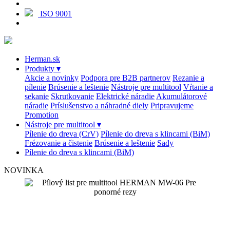
ISO 9001
Herman.sk
Produkty
▾
Akcie a novinky
Podpora pre B2B partnerov
Rezanie a
pílenie
Brúsenie a leštenie
Nástroje pre multitool
Vŕtanie a
sekanie
Skrutkovanie
Elektrické náradie
Akumulátorové
náradie
Príslušenstvo a náhradné diely
Pripravujeme
Promotion
Nástroje pre multitool
▾
Pílenie do dreva (CrV)
Pílenie do dreva s klincami (BiM)
Frézovanie a čistenie
Brúsenie a leštenie
Sady
Pílenie do dreva s klincami (BiM)
NOVINKA