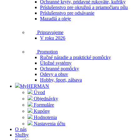
Ochranné kryty, prídavné rukoväte, kufríky
Príslušenstvo pre okružnú a priamočiaru pílu
Príslušenstvo pre odsávanie
Mazadlá a oleje
Pripravujeme
V roku 2026
Promotion
Ručné náradie a praktické pomôcky
Úložné systémy
Ochranné pomôcky
Odevy a obuv
Hobby, šport, zábava
MyHERMAN
Úvod
Objednávky
Formuláre
Kupóny
Hodnotenia
Nastavenia účtu
O nás
Služby