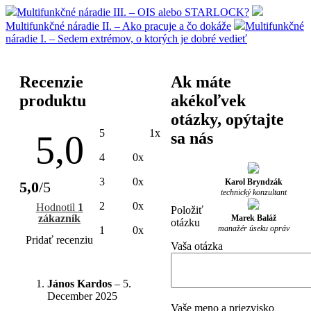
Multifunkčné náradie III. – OIS alebo STARLOCK?
Multifunkčné náradie II. – Ako pracuje a čo dokáže
Multifunkčné
náradie I. – Sedem extrémov, o ktorých je dobré vedieť
Recenzie
Ak máte
produktu
akékoľvek
otázky, opýtajte
5
1x
5,0
sa nás
4
0x
3
0x
Karol Bryndzák
5,0
/5
technický konzultant
2
0x
Hodnotil
1
Položiť
zákazník
Marek Baláž
otázku
manažér úseku opráv
1
0x
Pridať recenziu
Vaša otázka
János Kardos
–
5.
December 2025
Vaše meno a priezvisko