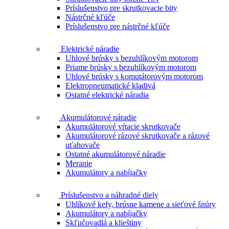
Príslušenstvo pre skrutkovacie bity
Nástrčné kľúče
Príslušenstvo pre nástrčné kľúče
Elektrické náradie
Uhlové brúsky s bezuhlíkovým motorom
Priame brúsky s bezuhlíkovým motorom
Uhlové brúsky s komutátorovým motorom
Elektropneumatické kladivá
Ostatné elektrické náradia
Akumulátorové náradie
Akumulátorové vŕtacie skrutkovače
Akumulátorové rázové skrutkovače a rázové
uťahovače
Ostatné akumulátorové náradie
Meranie
Akumulátory a nabíjačky
Príslušenstvo a náhradné diely
Uhlíkové kefy, brúsne kamene a sieťové šnúry
Akumulátory a nabíjačky
Skľučovadlá a klieštiny