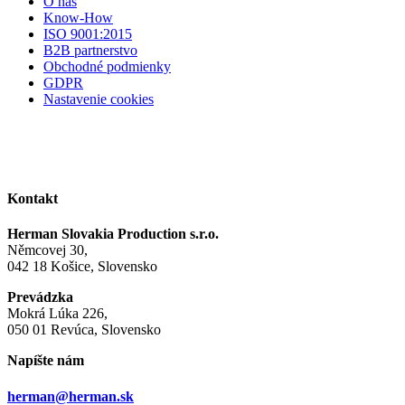
O nás
Know-How
ISO 9001:2015
B2B partnerstvo
Obchodné podmienky
GDPR
Nastavenie cookies
Kontakt
Herman Slovakia Production s.r.o.
Němcovej 30,
042 18 Košice, Slovensko
Prevádzka
Mokrá Lúka 226,
050 01 Revúca, Slovensko
Napíšte nám
herman@herman.sk