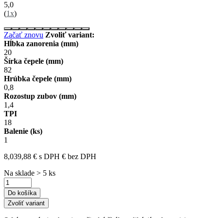
5,0
(
1x
)
Začať znovu
Zvoliť variant:
Hĺbka zanorenia (mm)
20
Šírka čepele (mm)
82
Hrúbka čepele (mm)
0,8
Rozostup zubov (mm)
1,4
TPI
18
Balenie (ks)
1
8,03
9,88
€
s DPH
€
bez DPH
Na sklade > 5 ks
Do košíka
Zvoliť variant