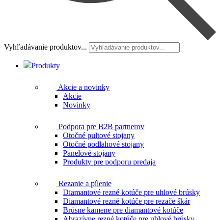
Vyhľadávanie produktov...
Produkty
Akcie a novinky
Akcie
Novinky
Podpora pre B2B partnerov
Otočné pultové stojany
Otočné podlahové stojany
Panelové stojany
Produkty pre podporu predaja
Rezanie a pílenie
Diamantové rezné kotúče pre uhlové brúsky
Diamantové rezné kotúče pre rezače škár
Brúsne kamene pre diamantové kotúče
Abrazívne rezné kotúče pre uhlové brúsky