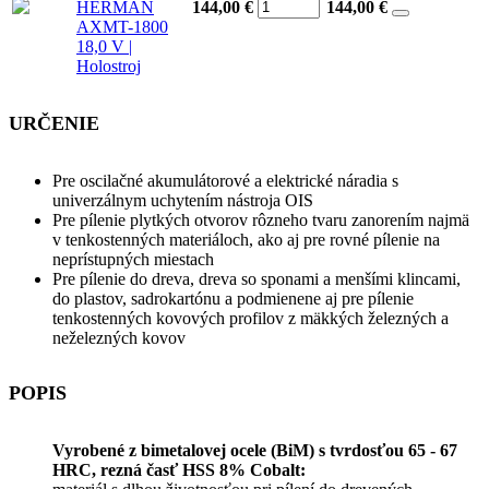
HERMAN
144,00 €
144,00
€
AXMT-1800
18,0 V |
Holostroj
URČENIE
Pre oscilačné akumulátorové a elektrické náradia s
univerzálnym uchytením nástroja OIS
Pre pílenie plytkých otvorov rôzneho tvaru zanorením najmä
v tenkostenných materiáloch, ako aj pre rovné pílenie na
neprístupných miestach
Pre pílenie do dreva, dreva so sponami a menšími klincami,
do plastov, sadrokartónu a podmienene aj pre pílenie
tenkostenných kovových profilov z mäkkých železných a
neželezných kovov
POPIS
Vyrobené z bimetalovej ocele (BiM) s tvrdosťou 65 - 67
HRC, rezná časť HSS 8% Cobalt: