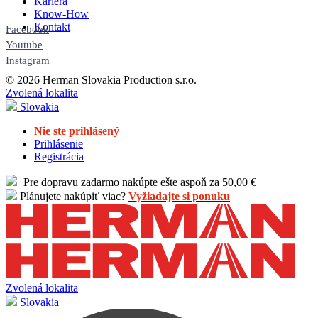
Kariéra
Know-How
Kontakt
Facebook
Youtube
Instagram
© 2026 Herman Slovakia Production s.r.o.
Zvolená lokalita
Slovakia
Nie ste prihlásený
Prihlásenie
Registrácia
Pre dopravu zadarmo nakúpte ešte aspoň za 50,00 €
Plánujete nakúpiť viac?
Vyžiadajte si ponuku
Zvolená lokalita
Slovakia