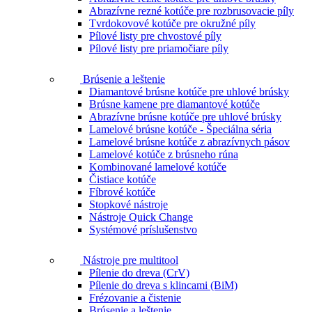
Abrazívne rezné kotúče pre rozbrusovacie píly
Tvrdokovové kotúče pre okružné píly
Pílové listy pre chvostové píly
Pílové listy pre priamočiare píly
Brúsenie a leštenie
Diamantové brúsne kotúče pre uhlové brúsky
Brúsne kamene pre diamantové kotúče
Abrazívne brúsne kotúče pre uhlové brúsky
Lamelové brúsne kotúče - Špeciálna séria
Lamelové brúsne kotúče z abrazívnych pásov
Lamelové kotúče z brúsneho rúna
Kombinované lamelové kotúče
Čistiace kotúče
Fíbrové kotúče
Stopkové nástroje
Nástroje Quick Change
Systémové príslušenstvo
Nástroje pre multitool
Pílenie do dreva (CrV)
Pílenie do dreva s klincami (BiM)
Frézovanie a čistenie
Brúsenie a leštenie