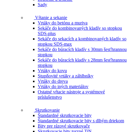
Sady
Vŕtanie a sekanie
Vrtáky do betónu a muriva
Sekáče do kombinovaných kladív so stopkou
SDS-plus
Sekáče do sekacích a kombinovaných kladív so
stopkou SDS-max
Sekáče do búracích kladív s 30mm šesťhrannou
stopkou
Sekáče do búracích kladív s 28mm šesťhrannou
stopkou
Vrtáky do kovu
Stupňovité vrtáky a záhlbníky
Vrtáky do dreva
Vrtáky do iných materiálov
Ostatné vŕtacie nástroje a systémové
príslušenstvo
Skrutkovanie
Štandardné skrutkovacie bity
Štandardné skrutkovacie bity s dlhým driekom
Bity pre rázové skrutkovače
Skrutkovacie bity torzné TiN