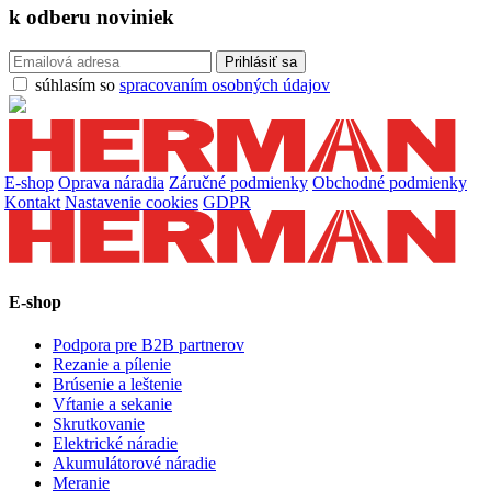
k odberu
noviniek
súhlasím so
spracovaním osobných údajov
E-shop
Oprava náradia
Záručné podmienky
Obchodné podmienky
Kontakt
Nastavenie cookies
GDPR
E-shop
Podpora pre B2B partnerov
Rezanie a pílenie
Brúsenie a leštenie
Vŕtanie a sekanie
Skrutkovanie
Elektrické náradie
Akumulátorové náradie
Meranie