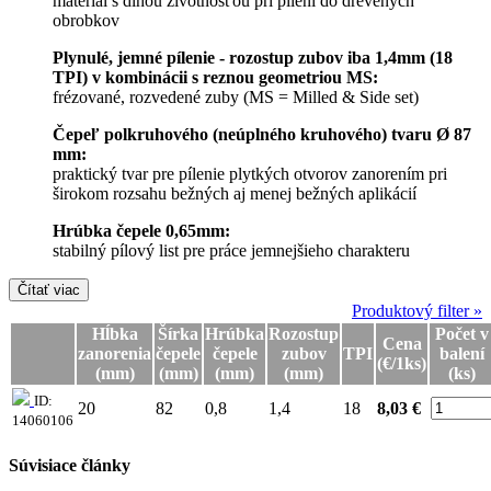
materiál s dlhou životnosťou pri pílení do drevených
obrobkov
Plynulé, jemné pílenie - rozostup zubov iba 1,4mm (18
TPI) v kombinácii s reznou geometriou MS:
frézované, rozvedené zuby (MS = Milled & Side set)
Čepeľ polkruhového (neúplného kruhového) tvaru Ø 87
mm:
praktický tvar pre pílenie plytkých otvorov zanorením pri
širokom rozsahu bežných aj menej bežných aplikácií
Hrúbka čepele 0,65mm:
stabilný pílový list pre práce jemnejšieho charakteru
Čítať viac
Produktový filter »
Hĺbka
Šírka
Hrúbka
Rozostup
Počet v
Cena
zanorenia
čepele
čepele
zubov
TPI
balení
(€/1ks)
(mm)
(mm)
(mm)
(mm)
(ks)
ID:
20
82
0,8
1,4
18
8,03 €
14060106
Súvisiace články