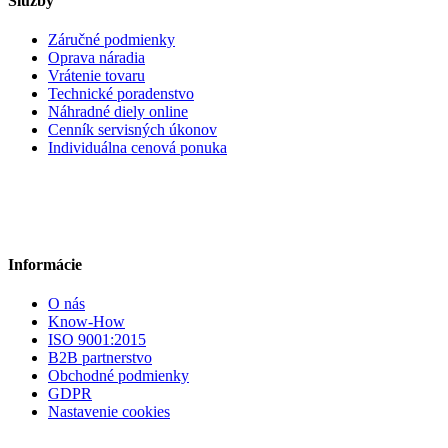
Služby
Záručné podmienky
Oprava náradia
Vrátenie tovaru
Technické poradenstvo
Náhradné diely online
Cenník servisných úkonov
Individuálna cenová ponuka
Informácie
O nás
Know-How
ISO 9001:2015
B2B partnerstvo
Obchodné podmienky
GDPR
Nastavenie cookies