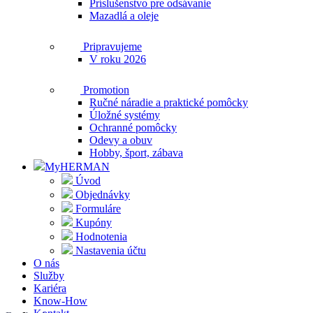
Príslušenstvo pre odsávanie
Mazadlá a oleje
Pripravujeme
V roku 2026
Promotion
Ručné náradie a praktické pomôcky
Úložné systémy
Ochranné pomôcky
Odevy a obuv
Hobby, šport, zábava
MyHERMAN
Úvod
Objednávky
Formuláre
Kupóny
Hodnotenia
Nastavenia účtu
O nás
Služby
Kariéra
Know-How