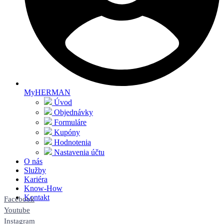
MyHERMAN
Úvod
Objednávky
Formuláre
Kupóny
Hodnotenia
Nastavenia účtu
O nás
Služby
Kariéra
Know-How
Kontakt
Facebook
Youtube
Instagram