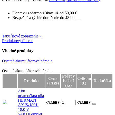
Dopravu zadarmo získate už od 50,00 €
Bezpečné a rýchle doručenie do 48 hodín.
Tabuľkové zobrazenie »
Produktový filter »
Vhodné produkty
Ostatné akumulátorové náradie
Ostatné akumulátorové náradie
Ostatné akumulátorové náradie
Počet v
Cena
Celkom
Produkt
balení
Do košíka
(€/1ks)
(€)
(ks)
Aku
priamočiara píla
HERMAN
352,00 €
352,00
€
AXJS-1801 |
18,0 V
5Ah | Komplet