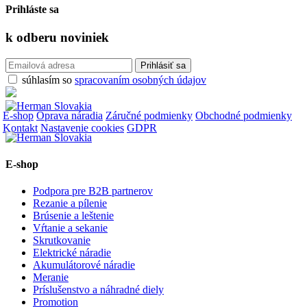
Prihláste sa
k odberu
noviniek
súhlasím so
spracovaním osobných údajov
E-shop
Oprava náradia
Záručné podmienky
Obchodné podmienky
Kontakt
Nastavenie cookies
GDPR
E-shop
Podpora pre B2B partnerov
Rezanie a pílenie
Brúsenie a leštenie
Vŕtanie a sekanie
Skrutkovanie
Elektrické náradie
Akumulátorové náradie
Meranie
Príslušenstvo a náhradné diely
Promotion