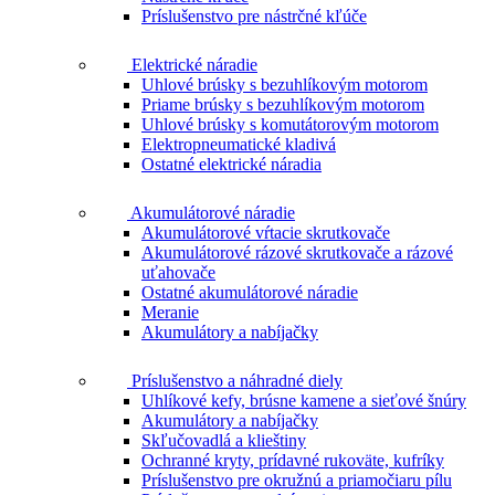
Príslušenstvo pre nástrčné kľúče
Elektrické náradie
Uhlové brúsky s bezuhlíkovým motorom
Priame brúsky s bezuhlíkovým motorom
Uhlové brúsky s komutátorovým motorom
Elektropneumatické kladivá
Ostatné elektrické náradia
Akumulátorové náradie
Akumulátorové vŕtacie skrutkovače
Akumulátorové rázové skrutkovače a rázové
uťahovače
Ostatné akumulátorové náradie
Meranie
Akumulátory a nabíjačky
Príslušenstvo a náhradné diely
Uhlíkové kefy, brúsne kamene a sieťové šnúry
Akumulátory a nabíjačky
Skľučovadlá a klieštiny
Ochranné kryty, prídavné rukoväte, kufríky
Príslušenstvo pre okružnú a priamočiaru pílu