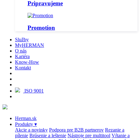
Pripravujeme
Promotion
Služby
MyHERMAN
O nás
Kariéra
Know-How
Kontakt
ISO 9001
Herman.sk
Produkty
▾
Akcie a novinky
Podpora pre B2B partnerov
Rezanie a
pílenie
Brúsenie a leštenie
Nástroje pre multitool
Vŕtanie a