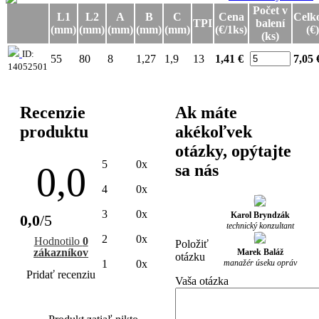
Počet v
L1
L2
A
B
C
Cena
Celk
TPI
balení
(mm)
(mm)
(mm)
(mm)
(mm)
(€/1ks)
(€)
(ks)
ID:
55
80
8
1,27
1,9
13
1,41 €
7,05
14052501
Recenzie
Ak máte
produktu
akékoľvek
otázky, opýtajte
5
0x
0,0
sa nás
4
0x
3
0x
Karol Bryndzák
0,0
/5
technický konzultant
2
0x
Hodnotilo
0
Položiť
zákazníkov
Marek Baláž
otázku
manažér úseku opráv
1
0x
Pridať recenziu
Vaša otázka