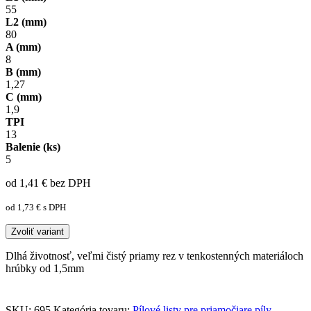
55
L2 (mm)
80
A (mm)
8
B (mm)
1,27
C (mm)
1,9
TPI
13
Balenie (ks)
5
od 1,41
€
bez DPH
od 1,73
€
s DPH
Zvoliť variant
Dlhá životnosť, veľmi čistý priamy rez v tenkostenných materiáloch
hrúbky od 1,5mm
SKU:
695
Kategória tovaru:
Pílové listy pre priamočiare píly