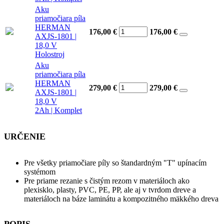
Aku
priamočiara píla
HERMAN
176,00 €
176,00
€
AXJS-1801 |
18,0 V
Holostroj
Aku
priamočiara píla
HERMAN
279,00 €
279,00
€
AXJS-1801 |
18,0 V
2Ah | Komplet
URČENIE
Pre všetky priamočiare píly so štandardným "T" upínacím
systémom
Pre priame rezanie s čistým rezom v materiáloch ako
plexisklo, plasty, PVC, PE, PP, ale aj v tvrdom dreve a
materiáloch na báze laminátu a kompozitného mäkkého dreva
POPIS