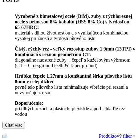
Vyrobené z bimetalovej ocele (BiM), zuby z rýchloreznej
ocele s prímesou 8% kobaltu (HSS 8% Co) s tvrdosťou
65-67HRC:
materiál s dlhou životnosťou a s vynikajúcou kombináciou
vysokej pružnosti a tvrdosti pílového listu
Čistý, rýchly rez - veľký rozostup zubov 1,9mm (13TPI) v
kombinácii s reznou geometriou CT:
diagonálne naostrené zuby + čepeľ s kužeľovým výbrusom
(CT = Crossground teeth & Taper ground)
Hrúbka čepele 1,27mm a konštantná šírka pílového listu
8mm v celej dĺžke:
pevné telo pílového listu minimalizuje vibrácie pri rezaní a
nevybočuje z rezu
Doporučenie:
pri dlhých rezoch a plastoch, plexiskle a pod. chlaďte rez
vodou
Čítať viac
Produktový filter »