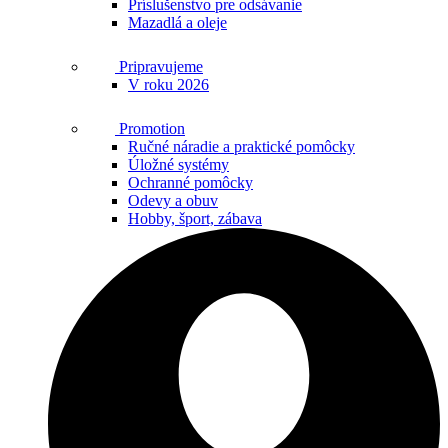
Príslušenstvo pre odsávanie
Mazadlá a oleje
Pripravujeme
V roku 2026
Promotion
Ručné náradie a praktické pomôcky
Úložné systémy
Ochranné pomôcky
Odevy a obuv
Hobby, šport, zábava