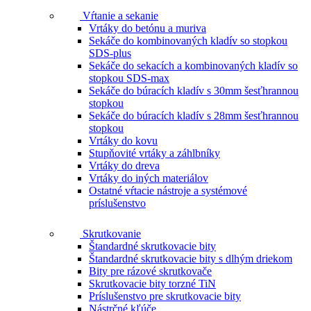
Vŕtanie a sekanie
Vrtáky do betónu a muriva
Sekáče do kombinovaných kladív so stopkou
SDS-plus
Sekáče do sekacích a kombinovaných kladív so
stopkou SDS-max
Sekáče do búracích kladív s 30mm šesťhrannou
stopkou
Sekáče do búracích kladív s 28mm šesťhrannou
stopkou
Vrtáky do kovu
Stupňovité vrtáky a záhlbníky
Vrtáky do dreva
Vrtáky do iných materiálov
Ostatné vŕtacie nástroje a systémové
príslušenstvo
Skrutkovanie
Štandardné skrutkovacie bity
Štandardné skrutkovacie bity s dlhým driekom
Bity pre rázové skrutkovače
Skrutkovacie bity torzné TiN
Príslušenstvo pre skrutkovacie bity
Nástrčné kľúče