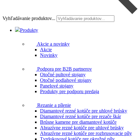
Vyhľadávanie produktov...
Produkty
Akcie a novinky
Akcie
Novinky
Podpora pre B2B partnerov
Otočné pultové stojany
Otočné podlahové stojany
Panelové stojany
Produkty pre podporu predaja
Rezanie a pílenie
Diamantové rezné kotúče pre uhlové brúsky
Diamantové rezné kotúče pre rezače škár
Brúsne kamene pre diamantové kotúče
Abrazívne rezné kotúče pre uhlové brúsky
Abrazívne rezné kotúče pre rozbrusovacie píly
Tvrdokovové kotúče pre okružné píly