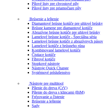
Pílové listy pre chvostové píly
Pílové listy pre priamočiare píly
Brúsenie a leštenie
Diamantové brúsne kotúče pre uhlové brúsky
Brúsne kamene pre diamantové kotúče
Abrazívne brúsne kotúče pre uhlové brúsky
Lamelové brúsne kotúče - Špeciálna séria
Lamelové brúsne kotúče z abrazívnych pásov
Lamelové kotúče z brúsneho rúna
Kombinované lamelové kotúče
Čistiace kotúče
Fíbrové kotúče
Stopkové nástroje
Nástroje Quick Change
Systémové príslušenstvo
Nástroje pre multitool
Pílenie do dreva (CrV)
Pílenie do dreva s klincami (BiM)
Frézovanie a čistenie
Brúsenie a leštenie
Sady