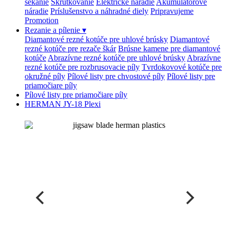
sekanie
Skrutkovanie
Elektrické náradie
Akumulátorové
náradie
Príslušenstvo a náhradné diely
Pripravujeme
Promotion
Rezanie a pílenie
▾
Diamantové rezné kotúče pre uhlové brúsky
Diamantové
rezné kotúče pre rezače škár
Brúsne kamene pre diamantové
kotúče
Abrazívne rezné kotúče pre uhlové brúsky
Abrazívne
rezné kotúče pre rozbrusovacie píly
Tvrdokovové kotúče pre
okružné píly
Pílové listy pre chvostové píly
Pílové listy pre
priamočiare píly
Pílové listy pre priamočiare píly
HERMAN JY-18 Plexi