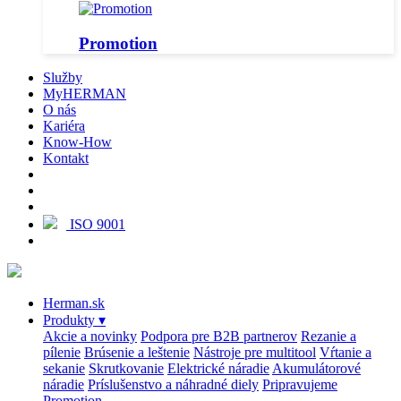
Promotion
Služby
MyHERMAN
O nás
Kariéra
Know-How
Kontakt
ISO 9001
Herman.sk
Produkty
▾
Akcie a novinky
Podpora pre B2B partnerov
Rezanie a
pílenie
Brúsenie a leštenie
Nástroje pre multitool
Vŕtanie a
sekanie
Skrutkovanie
Elektrické náradie
Akumulátorové
náradie
Príslušenstvo a náhradné diely
Pripravujeme
Promotion