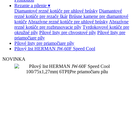
Rezanie a pílenie
▾
Diamantové rezné kotúče pre uhlové brúsky
Diamantové
rezné kotúče pre rezače škár
Brúsne kamene pre diamantové
kotúče
Abrazívne rezné kotúče pre uhlové brúsky
Abrazívne
rezné kotúče pre rozbrusovacie píly
Tvrdokovové kotúče pre
okružné píly
Pílové listy pre chvostové píly
Pílové listy pre
priamočiare píly
Pílové listy pre priamočiare píly
Pílový list HERMAN JW-60F Speed Cool
NOVINKA