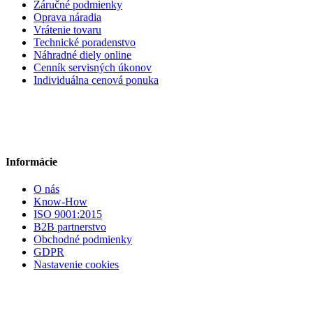
Záručné podmienky
Oprava náradia
Vrátenie tovaru
Technické poradenstvo
Náhradné diely online
Cenník servisných úkonov
Individuálna cenová ponuka
Informácie
O nás
Know-How
ISO 9001:2015
B2B partnerstvo
Obchodné podmienky
GDPR
Nastavenie cookies