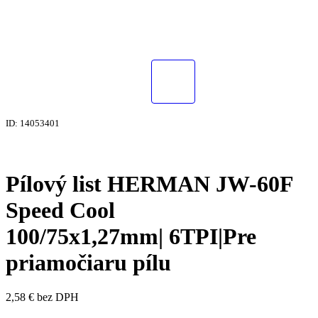
ID: 14053401
Pílový list HERMAN JW-60F
Speed Cool
100/75x1,27mm| 6TPI|Pre
priamočiaru pílu
2,58
€
bez DPH