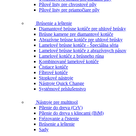
Pílové listy pre chvostové píly
Pílové listy pre priamočiare píly
Brúsenie a leštenie
Diamantové brúsne kotúče pre uhlové brúsky
Brúsne kamene pre diamantové kotúče
Abrazívne brúsne kotúče pre uhlové brúsky
Lamelové brúsne kotúče - Špeciálna séria
Lamelové brúsne kotúče z abrazívnych pásov
Lamelové kotúče z brúsneho rúna
Kombinované lamelové kotúče
Čistiace kotúče
Fíbrové kotúče
Stopkové nástroje
Nástroje Quick Change
Systémové príslušenstvo
Nástroje pre multitool
Pílenie do dreva (CrV)
Pílenie do dreva s klincami (BiM)
Frézovanie a čistenie
Brúsenie a leštenie
Sady