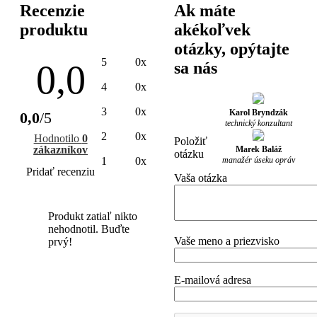
Recenzie
Ak máte
produktu
akékoľvek
otázky, opýtajte
5
0x
0,0
sa nás
4
0x
3
0x
Karol Bryndzák
0,0
/5
technický konzultant
2
0x
Hodnotilo
0
Položiť
zákazníkov
Marek Baláž
otázku
manažér úseku opráv
1
0x
Pridať recenziu
Vaša otázka
Produkt zatiaľ nikto
nehodnotil. Buďte
Vaše meno a priezvisko
prvý!
E-mailová adresa