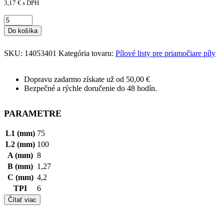
3,17
€
s DPH
Do košíka
SKU:
14053401
Kategória tovaru:
Pílové listy pre priamočiare píly
Dopravu zadarmo získate už od 50,00 €
Bezpečné a rýchle doručenie do 48 hodín.
PARAMETRE
L1 (mm)
75
L2 (mm)
100
A (mm)
8
B (mm)
1,27
C (mm)
4,2
TPI
6
Čítať viac