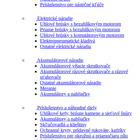
Príslušenstvo pre nástrčné kľúče
Elektrické náradie
Uhlové brúsky s bezuhlíkovým motorom
Priame brúsky s bezuhlíkovým motorom
Uhlové brúsky s komutátorovým motorom
Elektropneumatické kladivá
Ostatné elektrické náradia
Akumulátorové náradie
Akumulátorové vŕtacie skrutkovače
Akumulátorové rázové skrutkovače a rázové
uťahovače
Ostatné akumulátorové náradie
Meranie
Akumulátory a nabíjačky
Príslušenstvo a náhradné diely
Uhlíkové kefy, brúsne kamene a sieťové šnúry
Akumulátory a nabíjačky
Skľučovadlá a klieštiny
Ochranné kryty, prídavné rukoväte, kufríky
Príslušenstvo pre okružnú a priamočiaru pílu