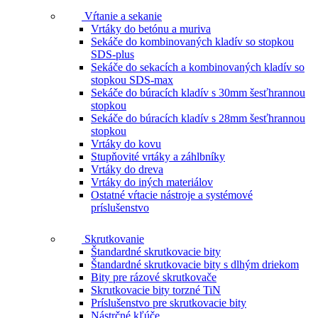
Vŕtanie a sekanie
Vrtáky do betónu a muriva
Sekáče do kombinovaných kladív so stopkou
SDS-plus
Sekáče do sekacích a kombinovaných kladív so
stopkou SDS-max
Sekáče do búracích kladív s 30mm šesťhrannou
stopkou
Sekáče do búracích kladív s 28mm šesťhrannou
stopkou
Vrtáky do kovu
Stupňovité vrtáky a záhlbníky
Vrtáky do dreva
Vrtáky do iných materiálov
Ostatné vŕtacie nástroje a systémové
príslušenstvo
Skrutkovanie
Štandardné skrutkovacie bity
Štandardné skrutkovacie bity s dlhým driekom
Bity pre rázové skrutkovače
Skrutkovacie bity torzné TiN
Príslušenstvo pre skrutkovacie bity
Nástrčné kľúče