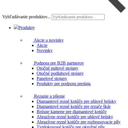
Vyhľadávanie produktov...
Produkty
Akcie a novinky
Akcie
Novinky
Podpora pre B2B partnerov
Otočné pultové stojany
Otočné podlahové stojany
Panelové stojany
Produkty pre podporu predaja
Rezanie a pílenie
Diamantové rezné kotúče pre uhlové brúsky
Diamantové rezné kotúče pre rezače škár
Brúsne kamene pre diamantové kotúče
Abrazívne rezné kotúče pre uhlové brúsky
Abrazívne rezné kotúče pre rozbrusovacie píly
Tvrdokovové kotúče pre okružné píly