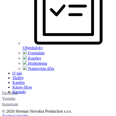
Objednávky
Formuláre
Kupóny
Hodnotenia
Nastavenia účtu
O nás
Služby
Kariéra
Know-How
Kontakt
Facebook
Youtube
Instagram
© 2026 Herman Slovakia Production s.r.o.
Zvolená lokalita