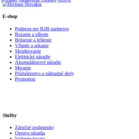
E-shop
Podpora pre B2B partnerov
Rezanie a pílenie
Brúsenie a leštenie
Vŕtanie a sekanie
Skrutkovanie
Elektrické náradie
Akumulátorové náradie
Meranie
Príslušenstvo a náhradné diely
Promotion
Služby
Záručné podmienky
Oprava náradia
Vrátenie tovaru