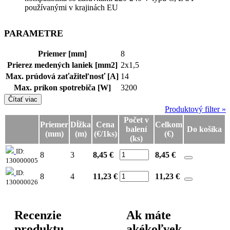
používanými v krajinách EU
PARAMETRE
Priemer [mm]
8
Prierez medených laniek [mm2]
2x1,5
Max. prúdová zaťažiteľnosť [A]
14
Max. príkon spotrebiča [W]
3200
Čítať viac
Produktový filter »
Počet v
Priemer
Dĺžka
Cena
Celkom
balení
Do košíka
(mm)
(m)
(€/1ks)
(€)
(ks)
ID:
8
3
8,45 €
8,45
€
130000005
ID:
8
4
11,23 €
11,23
€
130000026
Recenzie
Ak máte
produktu
akékoľvek