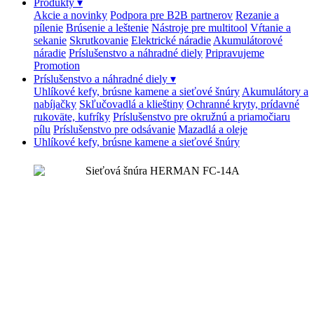
Produkty
▾
Akcie a novinky
Podpora pre B2B partnerov
Rezanie a
pílenie
Brúsenie a leštenie
Nástroje pre multitool
Vŕtanie a
sekanie
Skrutkovanie
Elektrické náradie
Akumulátorové
náradie
Príslušenstvo a náhradné diely
Pripravujeme
Promotion
Príslušenstvo a náhradné diely
▾
Uhlíkové kefy, brúsne kamene a sieťové šnúry
Akumulátory a
nabíjačky
Skľučovadlá a klieštiny
Ochranné kryty, prídavné
rukoväte, kufríky
Príslušenstvo pre okružnú a priamočiaru
pílu
Príslušenstvo pre odsávanie
Mazadlá a oleje
Uhlíkové kefy, brúsne kamene a sieťové šnúry