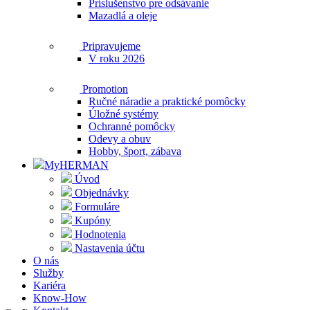
Príslušenstvo pre odsávanie
Mazadlá a oleje
Pripravujeme
V roku 2026
Promotion
Ručné náradie a praktické pomôcky
Úložné systémy
Ochranné pomôcky
Odevy a obuv
Hobby, šport, zábava
MyHERMAN
Úvod
Objednávky
Formuláre
Kupóny
Hodnotenia
Nastavenia účtu
O nás
Služby
Kariéra
Know-How