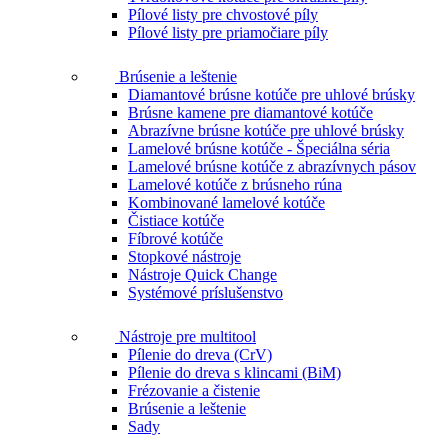
Pílové listy pre chvostové píly
Pílové listy pre priamočiare píly
Brúsenie a leštenie
Diamantové brúsne kotúče pre uhlové brúsky
Brúsne kamene pre diamantové kotúče
Abrazívne brúsne kotúče pre uhlové brúsky
Lamelové brúsne kotúče - Špeciálna séria
Lamelové brúsne kotúče z abrazívnych pásov
Lamelové kotúče z brúsneho rúna
Kombinované lamelové kotúče
Čistiace kotúče
Fíbrové kotúče
Stopkové nástroje
Nástroje Quick Change
Systémové príslušenstvo
Nástroje pre multitool
Pílenie do dreva (CrV)
Pílenie do dreva s klincami (BiM)
Frézovanie a čistenie
Brúsenie a leštenie
Sady