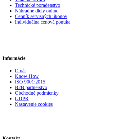
Technické poradenstvo
Náhradné diely online
Cenník servisných úkonov
Individuálna cenová ponuka
Informácie
O nás
Know-How
ISO 9001:2015
B2B partnerstvo
Obchodné podmienky
GDPR
Nastavenie cookies
Kontakt