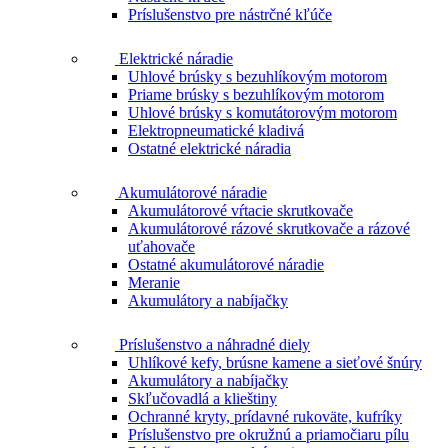
Príslušenstvo pre nástrčné kľúče
Elektrické náradie
Uhlové brúsky s bezuhlíkovým motorom
Priame brúsky s bezuhlíkovým motorom
Uhlové brúsky s komutátorovým motorom
Elektropneumatické kladivá
Ostatné elektrické náradia
Akumulátorové náradie
Akumulátorové vŕtacie skrutkovače
Akumulátorové rázové skrutkovače a rázové
uťahovače
Ostatné akumulátorové náradie
Meranie
Akumulátory a nabíjačky
Príslušenstvo a náhradné diely
Uhlíkové kefy, brúsne kamene a sieťové šnúry
Akumulátory a nabíjačky
Skľučovadlá a klieštiny
Ochranné kryty, prídavné rukoväte, kufríky
Príslušenstvo pre okružnú a priamočiaru pílu