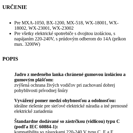
URČENIE
Pre MXA-1050, BX-1200, MX-518, WX-18001, WX-
18002, WX-23001, WX-23002
Pre všetky elektrické spotrebiče s dvojitou izoláciou, s
napájaním 220-240V, s prúdovým odberom do 14A (príkon
max. 3200W)
POPIS
Jadro z medeného lanka chránené gumovou izoláciou a
gumovým plášťom:
zvýšená ochrana živých vodičov pri zachovaní dobrej
pohyblivosti prívodnej šnúry
Vyvážený pomer medzi ohybnosťou a odolnosťou:
ideálne riešenie pre sieťové elektrické náradia a iné prenosné
elektrické zariadenia
Štandardne dodávané so zástrčkou (vidlicou) typu C
(podľa IEC 60884-1):
kompatibilita so zásuvkami 220-240 V typu C, E a F