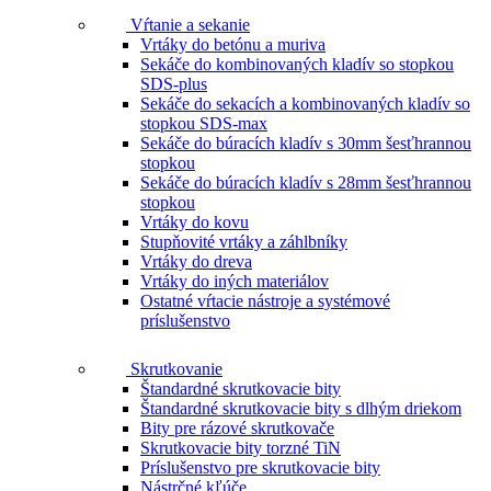
Vŕtanie a sekanie
Vrtáky do betónu a muriva
Sekáče do kombinovaných kladív so stopkou
SDS-plus
Sekáče do sekacích a kombinovaných kladív so
stopkou SDS-max
Sekáče do búracích kladív s 30mm šesťhrannou
stopkou
Sekáče do búracích kladív s 28mm šesťhrannou
stopkou
Vrtáky do kovu
Stupňovité vrtáky a záhlbníky
Vrtáky do dreva
Vrtáky do iných materiálov
Ostatné vŕtacie nástroje a systémové
príslušenstvo
Skrutkovanie
Štandardné skrutkovacie bity
Štandardné skrutkovacie bity s dlhým driekom
Bity pre rázové skrutkovače
Skrutkovacie bity torzné TiN
Príslušenstvo pre skrutkovacie bity
Nástrčné kľúče