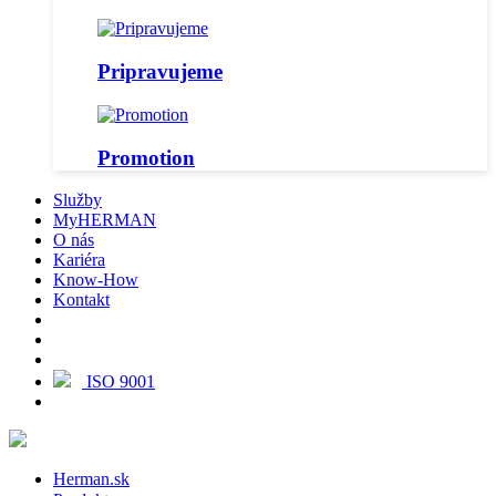
Pripravujeme
Promotion
Služby
MyHERMAN
O nás
Kariéra
Know-How
Kontakt
ISO 9001
Herman.sk