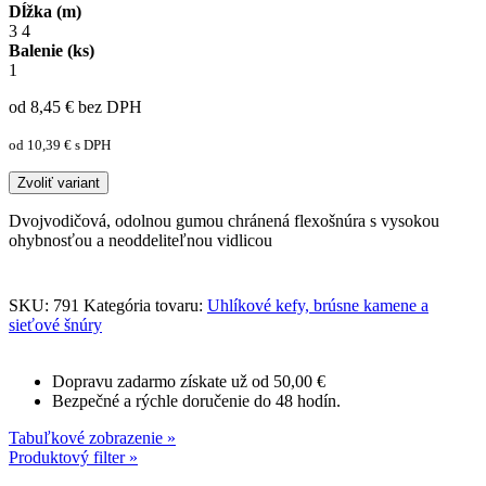
Dĺžka (m)
3
4
Balenie (ks)
1
od 8,45
€
bez DPH
od 10,39
€
s DPH
Zvoliť variant
Dvojvodičová, odolnou gumou chránená flexošnúra s vysokou
ohybnosťou a neoddeliteľnou vidlicou
SKU:
791
Kategória tovaru:
Uhlíkové kefy, brúsne kamene a
sieťové šnúry
Dopravu zadarmo získate už od 50,00 €
Bezpečné a rýchle doručenie do 48 hodín.
Tabuľkové zobrazenie »
Produktový filter »