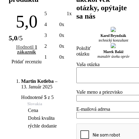
otázky, opýtajte
5
1x
5,0
sa nás
4
0x
3
0x
Karol Bryndzák
5,0
/5
technický konzultant
2
0x
Hodnotil
1
Položiť
zákazník
Marek Baláž
otázku
manažér úseku opráv
1
0x
Pridať recenziu
Vaša otázka
Martin Kotleba
–
13. Január 2025
Vaše meno a priezvisko
Hodnotené
5
z 5
Slovakia
E-mailová adresa
Cena
Dobrá kvalita
rýchle dodanie