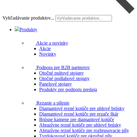
Vyhľadávanie produktov...
Produkty
Akcie a novinky
Akcie
Novinky
Podpora pre B2B partnerov
Otočné pultové stojany
Otočné podlahové stojany
Panelové stojany
Produkty pre podporu predaja
Rezanie a pílenie
Diamantové rezné kotúče pre uhlové brúsky
Diamantové rezné kotúče pre rezače škár
Brúsne kamene pre diamantové kotúče
Abrazívne rezné kotúče pre uhlové brúsky
Abrazívne rezné kotúče pre rozbrusovacie píly
Tvrdokovové kotúče pre okružné píly