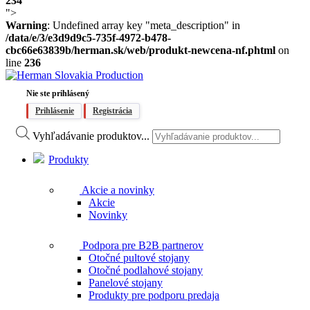
234
">
Warning
: Undefined array key "meta_description" in
/data/e/3/e3d9d9c5-735f-4972-b478-
cbc66e63839b/herman.sk/web/produkt-newcena-nf.phtml
on
line
236
Nie ste prihlásený
Prihlásenie
Registrácia
Vyhľadávanie produktov...
Produkty
Akcie a novinky
Akcie
Novinky
Podpora pre B2B partnerov
Otočné pultové stojany
Otočné podlahové stojany
Panelové stojany
Produkty pre podporu predaja