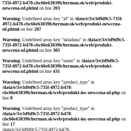
735f-4972-b478-cbc66e63839b/herman.sk/web/produkt-
newcena-nf.phtml
on line
203
Warning
: Undefined array key "id" in
/data/e/3/e3d9d9c5-735f-
4972-b478-cbc66e63839b/herman.sk/web/produkt-newcena-
nf.phtml
on line
207
Warning
: Undefined array key "skladana" in
/data/e/3/e3d9d9c5-
735f-4972-b478-cbc66e63839b/herman.sk/web/produkt-
newcena-nf.phtml
on line
305
Warning
: Undefined array key "name" in
/data/e/3/e3d9d9c5-
735f-4972-b478-cbc66e63839b/herman.sk/web/produkt-
newcena-nf.phtml
on line
431
Warning
: Undefined array key "product_type" in
/data/e/3/e3d9d9c5-735f-4972-b478-
cbc66e63839b/herman.sk/web/produkt-inc-newcena-nf.php
on
line
8
Warning
: Undefined array key "product_type" in
/data/e/3/e3d9d9c5-735f-4972-b478-
cbc66e63839b/herman.sk/web/produkt-inc-newcena-nf.php
on
line
17
/data/e/3/e3d9d9c5-735f-4972-b478-