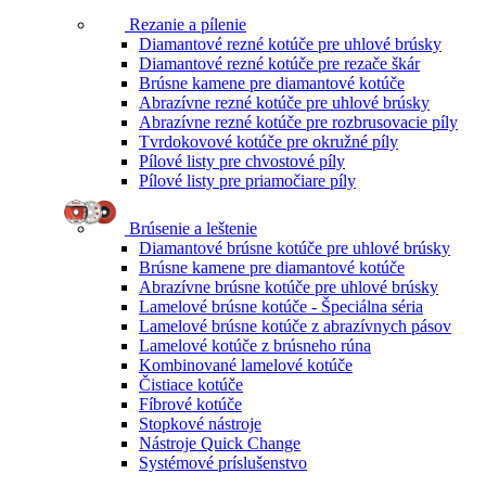
Rezanie a pílenie
Diamantové rezné kotúče pre uhlové brúsky
Diamantové rezné kotúče pre rezače škár
Brúsne kamene pre diamantové kotúče
Abrazívne rezné kotúče pre uhlové brúsky
Abrazívne rezné kotúče pre rozbrusovacie píly
Tvrdokovové kotúče pre okružné píly
Pílové listy pre chvostové píly
Pílové listy pre priamočiare píly
Brúsenie a leštenie
Diamantové brúsne kotúče pre uhlové brúsky
Brúsne kamene pre diamantové kotúče
Abrazívne brúsne kotúče pre uhlové brúsky
Lamelové brúsne kotúče - Špeciálna séria
Lamelové brúsne kotúče z abrazívnych pásov
Lamelové kotúče z brúsneho rúna
Kombinované lamelové kotúče
Čistiace kotúče
Fíbrové kotúče
Stopkové nástroje
Nástroje Quick Change
Systémové príslušenstvo