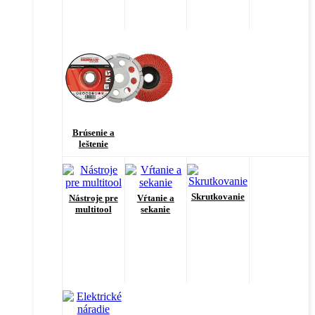
Brúsenie a
leštenie
Skrutkovanie
Nástroje pre
Vŕtanie a
multitool
sekanie