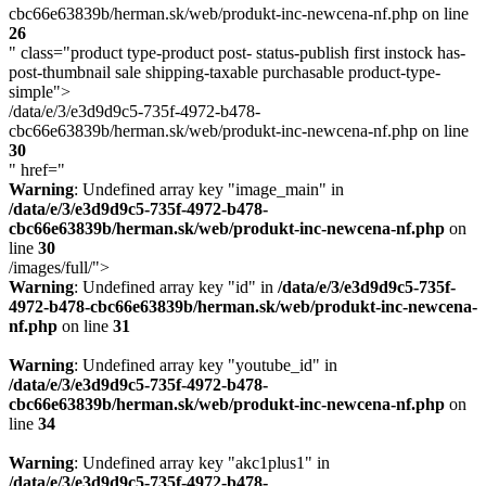
cbc66e63839b/herman.sk/web/produkt-inc-newcena-nf.php on line
26
" class="product type-product post- status-publish first instock has-
post-thumbnail sale shipping-taxable purchasable product-type-
simple">
/data/e/3/e3d9d9c5-735f-4972-b478-
cbc66e63839b/herman.sk/web/produkt-inc-newcena-nf.php on line
30
" href="
Warning
: Undefined array key "image_main" in
/data/e/3/e3d9d9c5-735f-4972-b478-
cbc66e63839b/herman.sk/web/produkt-inc-newcena-nf.php
on
line
30
/images/full/">
Warning
: Undefined array key "id" in
/data/e/3/e3d9d9c5-735f-
4972-b478-cbc66e63839b/herman.sk/web/produkt-inc-newcena-
nf.php
on line
31
Warning
: Undefined array key "youtube_id" in
/data/e/3/e3d9d9c5-735f-4972-b478-
cbc66e63839b/herman.sk/web/produkt-inc-newcena-nf.php
on
line
34
Warning
: Undefined array key "akc1plus1" in
/data/e/3/e3d9d9c5-735f-4972-b478-