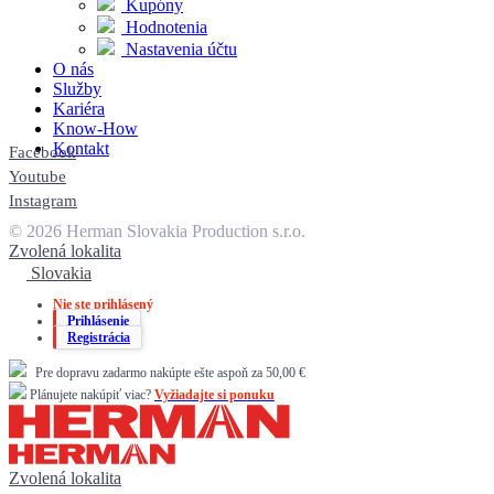
Kupóny
Hodnotenia
Nastavenia účtu
O nás
Služby
Kariéra
Know-How
Kontakt
Facebook
Youtube
Instagram
© 2026 Herman Slovakia Production s.r.o.
Zvolená lokalita
Slovakia
Nie ste prihlásený
Prihlásenie
Registrácia
Pre dopravu zadarmo nakúpte ešte aspoň za 50,00 €
Plánujete nakúpiť viac?
Vyžiadajte si ponuku
Zvolená lokalita