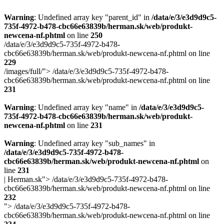
Warning
: Undefined array key "parent_id" in
/data/e/3/e3d9d9c5-
735f-4972-b478-cbc66e63839b/herman.sk/web/produkt-
newcena-nf.phtml
on line
250
/data/e/3/e3d9d9c5-735f-4972-b478-
cbc66e63839b/herman.sk/web/produkt-newcena-nf.phtml on line
229
/images/full/">
/data/e/3/e3d9d9c5-735f-4972-b478-
cbc66e63839b/herman.sk/web/produkt-newcena-nf.phtml on line
231
Warning
: Undefined array key "name" in
/data/e/3/e3d9d9c5-
735f-4972-b478-cbc66e63839b/herman.sk/web/produkt-
newcena-nf.phtml
on line
231
Warning
: Undefined array key "sub_names" in
/data/e/3/e3d9d9c5-735f-4972-b478-
cbc66e63839b/herman.sk/web/produkt-newcena-nf.phtml
on
line
231
| Herman.sk">
/data/e/3/e3d9d9c5-735f-4972-b478-
cbc66e63839b/herman.sk/web/produkt-newcena-nf.phtml on line
232
">
/data/e/3/e3d9d9c5-735f-4972-b478-
cbc66e63839b/herman.sk/web/produkt-newcena-nf.phtml on line