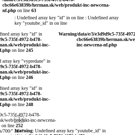
cbc66e63839b/herman.sk/web/produkt-inc-newcena-
nf.php
on line
63
: Undefined array key "id" in
on line
: Undefined array
key "youtube_id" in
on line
Warning
/data/e/3/e3d9d9c5-735f-4972-b478-
253
cbc66e63839b/herman.sk/web/produkt-
-
inc-newcena-nf.php
Warning
n
-
-
ena-
Warning
: Undefined array key "youtube_id" in