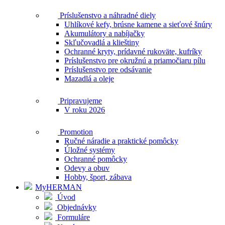
Príslušenstvo a náhradné diely
Uhlíkové kefy, brúsne kamene a sieťové šnúry
Akumulátory a nabíjačky
Skľučovadlá a klieštiny
Ochranné kryty, prídavné rukoväte, kufríky
Príslušenstvo pre okružnú a priamočiaru pílu
Príslušenstvo pre odsávanie
Mazadlá a oleje
Pripravujeme
V roku 2026
Promotion
Ručné náradie a praktické pomôcky
Úložné systémy
Ochranné pomôcky
Odevy a obuv
Hobby, šport, zábava
MyHERMAN
Úvod
Objednávky
Formuláre