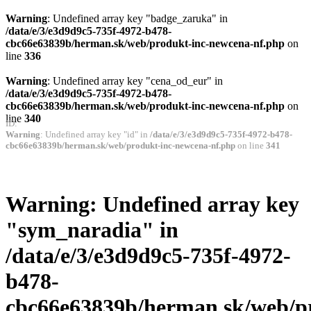
Warning
: Undefined array key "badge_zaruka" in
/data/e/3/e3d9d9c5-735f-4972-b478-
cbc66e63839b/herman.sk/web/produkt-inc-newcena-nf.php
on
line
336
Warning
: Undefined array key "cena_od_eur" in
/data/e/3/e3d9d9c5-735f-4972-b478-
cbc66e63839b/herman.sk/web/produkt-inc-newcena-nf.php
on
line
340
ID:
Warning
: Undefined array key "id" in
/data/e/3/e3d9d9c5-735f-4972-b478-
cbc66e63839b/herman.sk/web/produkt-inc-newcena-nf.php
on line
341
Warning
: Undefined array key
"sym_naradia" in
/data/e/3/e3d9d9c5-735f-4972-
b478-
cbc66e63839b/herman.sk/web/p