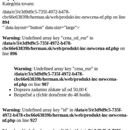
Kategória tovaru:
/data/e/3/e3d9d9c5-735f-4972-b478-
cbc66e63839b/herman.sk/web/produkt-inc-newcena-nf.php on line
894
" data-layout="button" data-size="large">
Warning
: Undefined array key "cena_od_eur" in
/data/e/3/e3d9d9c5-735f-4972-b478-
cbc66e63839b/herman.sk/web/produkt-inc-newcena-nf.php
on
line
896
Warning
: Undefined array key "cena_eur" in
/data/e/3/e3d9d9c5-735f-4972-b478-
cbc66e63839b/herman.sk/web/produkt-inc-newcena-
nf.php
on line
907
Dopravu zadarmo získate už od 50,00 €
Bezpečné a rýchle doručenie do 48 hodín.
Warning
: Undefined array key "id" in
/data/e/3/e3d9d9c5-735f-
4972-b478-cbc66e63839b/herman.sk/web/produkt-inc-newcena-
nf.php
on line
927