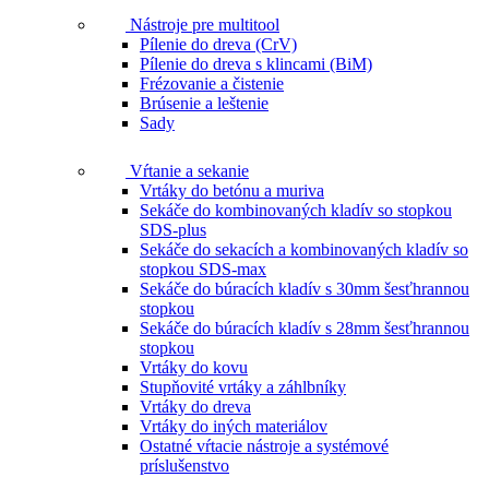
Nástroje pre multitool
Pílenie do dreva (CrV)
Pílenie do dreva s klincami (BiM)
Frézovanie a čistenie
Brúsenie a leštenie
Sady
Vŕtanie a sekanie
Vrtáky do betónu a muriva
Sekáče do kombinovaných kladív so stopkou
SDS-plus
Sekáče do sekacích a kombinovaných kladív so
stopkou SDS-max
Sekáče do búracích kladív s 30mm šesťhrannou
stopkou
Sekáče do búracích kladív s 28mm šesťhrannou
stopkou
Vrtáky do kovu
Stupňovité vrtáky a záhlbníky
Vrtáky do dreva
Vrtáky do iných materiálov
Ostatné vŕtacie nástroje a systémové
príslušenstvo