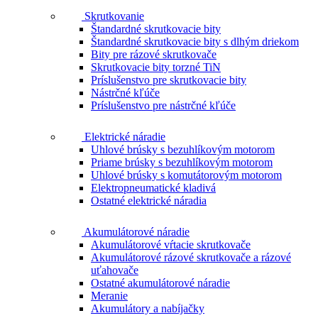
Skrutkovanie
Štandardné skrutkovacie bity
Štandardné skrutkovacie bity s dlhým driekom
Bity pre rázové skrutkovače
Skrutkovacie bity torzné TiN
Príslušenstvo pre skrutkovacie bity
Nástrčné kľúče
Príslušenstvo pre nástrčné kľúče
Elektrické náradie
Uhlové brúsky s bezuhlíkovým motorom
Priame brúsky s bezuhlíkovým motorom
Uhlové brúsky s komutátorovým motorom
Elektropneumatické kladivá
Ostatné elektrické náradia
Akumulátorové náradie
Akumulátorové vŕtacie skrutkovače
Akumulátorové rázové skrutkovače a rázové
uťahovače
Ostatné akumulátorové náradie
Meranie
Akumulátory a nabíjačky