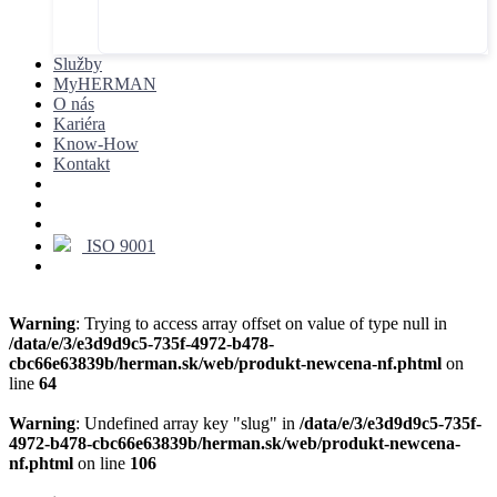
Služby
MyHERMAN
O nás
Kariéra
Know-How
Kontakt
ISO 9001
Warning
: Trying to access array offset on value of type null in
/data/e/3/e3d9d9c5-735f-4972-b478-
cbc66e63839b/herman.sk/web/produkt-newcena-nf.phtml
on
line
64
Warning
: Undefined array key "slug" in
/data/e/3/e3d9d9c5-735f-
4972-b478-cbc66e63839b/herman.sk/web/produkt-newcena-
nf.phtml
on line
106