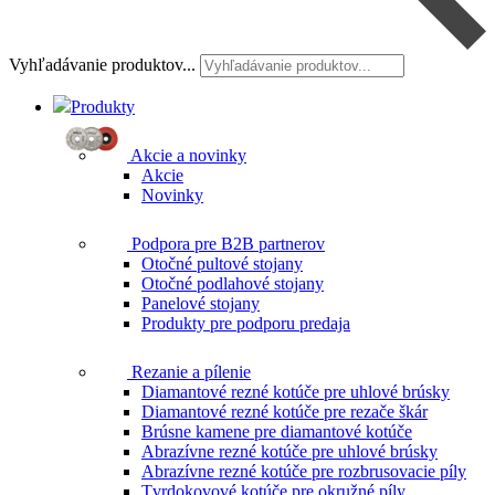
Vyhľadávanie produktov...
Produkty
Akcie a novinky
Akcie
Novinky
Podpora pre B2B partnerov
Otočné pultové stojany
Otočné podlahové stojany
Panelové stojany
Produkty pre podporu predaja
Rezanie a pílenie
Diamantové rezné kotúče pre uhlové brúsky
Diamantové rezné kotúče pre rezače škár
Brúsne kamene pre diamantové kotúče
Abrazívne rezné kotúče pre uhlové brúsky
Abrazívne rezné kotúče pre rozbrusovacie píly
Tvrdokovové kotúče pre okružné píly