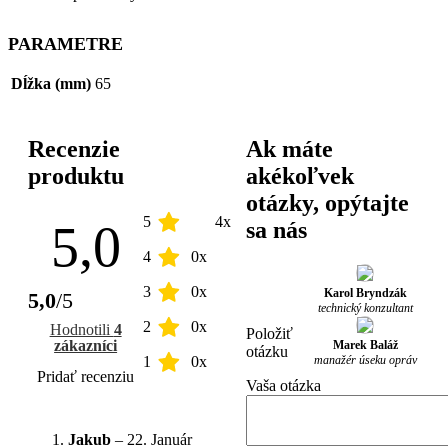
PARAMETRE
Dĺžka (mm)
65
Recenzie
Ak máte
produktu
akékoľvek
otázky, opýtajte
5
4x
5,0
sa nás
4
0x
3
0x
Karol Bryndzák
5,0
/5
technický konzultant
2
0x
Hodnotili
4
Položiť
zákazníci
Marek Baláž
otázku
manažér úseku opráv
1
0x
Pridať recenziu
Vaša otázka
Jakub
–
22. Január