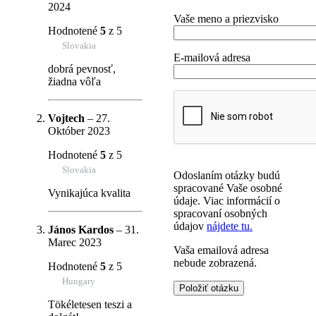
2024
Vaše meno a priezvisko
Hodnotené
5
z 5
Slovakia
E-mailová adresa
dobrá pevnosť,
žiadna vôľa
Vojtech
–
27.
Október 2023
Hodnotené
5
z 5
Slovakia
Odoslaním otázky budú
spracované Vaše osobné
Vynikajúca kvalita
údaje. Viac informácií o
spracovaní osobných
údajov
nájdete tu.
János Kardos
–
31.
Marec 2023
Vaša emailová adresa
nebude zobrazená.
Hodnotené
5
z 5
Hungary
Tökéletesen teszi a