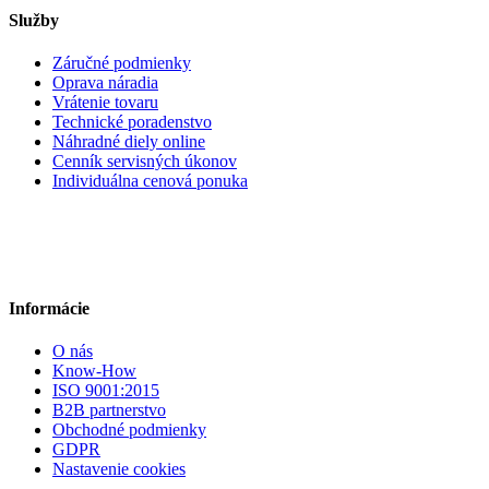
Služby
Záručné podmienky
Oprava náradia
Vrátenie tovaru
Technické poradenstvo
Náhradné diely online
Cenník servisných úkonov
Individuálna cenová ponuka
Informácie
O nás
Know-How
ISO 9001:2015
B2B partnerstvo
Obchodné podmienky
GDPR
Nastavenie cookies