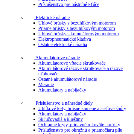
Príslušenstvo pre nástrčné kľúče
Elektrické náradie
Uhlové brúsky s bezuhlíkovým motorom
Priame brúsky s bezuhlíkovým motorom
Uhlové brúsky s komutátorovým motorom
Elektropneumatické kladivá
Ostatné elektrické náradia
Akumulátorové náradie
Akumulátorové vŕtacie skrutkovače
Akumulátorové rázové skrutkovače a rázové
uťahovače
Ostatné akumulátorové náradie
Meranie
Akumulátory a nabíjačky
Príslušenstvo a náhradné diely
Uhlíkové kefy, brúsne kamene a sieťové šnúry
Akumulátory a nabíjačky
Skľučovadlá a klieštiny
Ochranné kryty, prídavné rukoväte, kufríky
Príslušenstvo pre okružnú a priamočiaru pílu