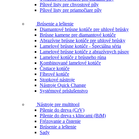
Pílové listy pre chvostové píly
Pílové listy pre priamočiare píly
Brúsenie a leštenie
Diamantové brúsne kotúče pre uhlové brúsky
Brúsne kamene pre diamantové kotúče
Abrazívne brúsne kotúče pre uhlové brúsky
Lamelové brúsne kotúče - Špeciálna séria
Lamelové brúsne kotúče z abrazívnych pásov
Lamelové kotúče z brúsneho rúna
Kombinované lamelové kotúče
Čistiace kotúče
Fíbrové kotúče
Stopkové nástroje
Nástroje Quick Change
Systémové príslušenstvo
Nástroje pre multitool
Pílenie do dreva (CrV)
Pílenie do dreva s klincami (BiM)
Frézovanie a čistenie
Brúsenie a leštenie
Sady