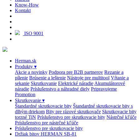
Know-How
Kontakt
ISO 9001
Herman.sk
Produkty
▾
Akcie a novinky
Podpora pre B2B partnerov
Rezanie a
pílenie
Brúsenie a leštenie
Nástroje pre multitool
Vŕtanie a
sekanie
Skrutkovanie
Elektrické náradie
Akumulátorové
náradie
Príslušenstvo a náhradné diely
Pripravujeme
Promotion
Skrutkovanie
▾
Štandardné skrutkovacie bity
Štandardné skrutkovacie bity s
dlhým driekom
Bity pre rázové skrutkovače
Skrutkovacie bity
torzné TiN
Príslušenstvo pre skrutkovacie bity
Nástrčné kľúče
Príslušenstvo pre nástrčné kľúče
Príslušenstvo pre skrutkovacie bity
Držiak bitov HERMAN SB-81