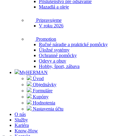
Príslušenstvo pre odsávanie
Mazadlá a oleje
Pripravujeme
V roku 2026
Promotion
Ručné náradie a praktické pomôcky
Úložné systémy
Ochranné pomôcky
Odevy a obuv
Hobby, šport, zábava
MyHERMAN
Úvod
Objednávky
Formuláre
Kupóny
Hodnotenia
Nastavenia účtu
O nás
Služby
Kariéra
Know-How