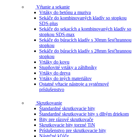
Vŕtanie a sekanie
Vrtáky do betónu a muriva
Sekáče do kombinovaných kladív so stopkou
SDS-plus
Sekáče do sekacích a kombinovaných kladív so
stopkou SDS-max
Sekáče do búracích kladív s 30mm šesťhrannou
stopkou
Sekáče do búracích kladív s 28mm šesťhrannou
stopkou
Vrtáky do kovu
Stupňovité vrtáky a záhlbníky
Vrtáky do dreva
Vrtáky do iných materiálov
Ostatné vŕtacie nástroje a systémové
príslušenstvo
Skrutkovanie
Štandardné skrutkovacie bity
Štandardné skrutkovacie bity s dlhým driekom
Bity pre rázové skrutkovače
Skrutkovacie bity torzné TiN
Príslušenstvo pre skrutkovacie bity
Nástrčné kľúče