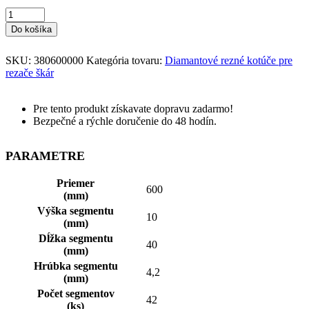
Do košíka
SKU:
380600000
Kategória tovaru:
Diamantové rezné kotúče pre
rezače škár
Pre tento produkt získavate dopravu zadarmo!
Bezpečné a rýchle doručenie do 48 hodín.
PARAMETRE
Priemer
600
(mm)
Výška segmentu
10
(mm)
Dĺžka segmentu
40
(mm)
Hrúbka segmentu
4,2
(mm)
Počet segmentov
42
(ks)