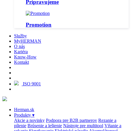
Pripravujeme
Promotion
Služby
MyHERMAN
O nás
Kariéra
Know-How
Kontakt
ISO 9001
Herman.sk
Produkty
▾
Akcie a novinky
Podpora pre B2B partnerov
Rezanie a
pílenie
Brúsenie a leštenie
Nástroje pre multitool
Vŕtanie a
sekanie
Skrutkovanie
Elektrické náradie
Akumulátorové