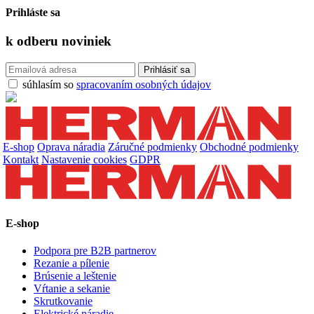
Prihláste sa
k odberu
noviniek
súhlasím so
spracovaním osobných údajov
E-shop
Oprava náradia
Záručné podmienky
Obchodné podmienky
Kontakt
Nastavenie cookies
GDPR
E-shop
Podpora pre B2B partnerov
Rezanie a pílenie
Brúsenie a leštenie
Vŕtanie a sekanie
Skrutkovanie
Elektrické náradie