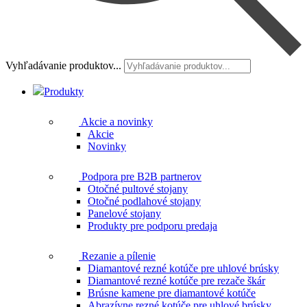
Vyhľadávanie produktov...
Produkty
Akcie a novinky
Akcie
Novinky
Podpora pre B2B partnerov
Otočné pultové stojany
Otočné podlahové stojany
Panelové stojany
Produkty pre podporu predaja
Rezanie a pílenie
Diamantové rezné kotúče pre uhlové brúsky
Diamantové rezné kotúče pre rezače škár
Brúsne kamene pre diamantové kotúče
Abrazívne rezné kotúče pre uhlové brúsky