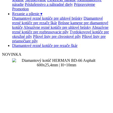
náradie
Príslušenstvo a náhradné diely
Pripravujeme
Promotion
Rezanie a pílenie
▾
Diamantové rezné kotúče pre uhlové brúsky
Diamantové
rezné kotúče pre rezače škár
Brúsne kamene pre diamantové
kotúče
Abrazívne rezné kotúče pre uhlové brúsky
Abrazívne
rezné kotúče pre rozbrusovacie píly
Tvrdokovové kotúče pre
okružné píly
Pílové listy pre chvostové píly
Pílové listy pre
priamočiare píly
Diamantové rezné kotúče pre rezače škár
NOVINKA