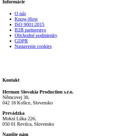
Informácie
O nás
Know-How
ISO 9001:2015
B2B partnerstvo
Obchodné podmienky
GDPR
Nastavenie cookies
Kontakt
Herman Slovakia Production s.r.o.
Němcovej 30,
042 18 Košice, Slovensko
Prevádzka
Mokrá Lúka 226,
050 01 Revúca, Slovensko
Napíšte nám