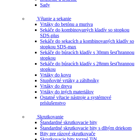
Sady
Vŕtanie a sekanie
Vrtáky do betónu a muriva
Sekáče do kombinovaných kladív so stopkou
SDS-plus
Sekáče do sekacích a kombinovaných kladív so
stopkou SDS-max
Sekáče do búracích kladív s 30mm šesťhrannou
stopkou
Sekáče do búracích kladív s 28mm šesťhrannou
stopkou
Vrtáky do kovu
Stupňovité vrtáky a záhlbníky
Vrtáky do dreva
Vrtáky do iných materiálov
Ostatné vŕtacie nástroje a systémové
príslušenstvo
Skrutkovanie
Štandardné skrutkovacie bity
Štandardné skrutkovacie bity s dlhým driekom
Bity pre rázové skrutkovače
Skrutkovacie bity torzné TiN