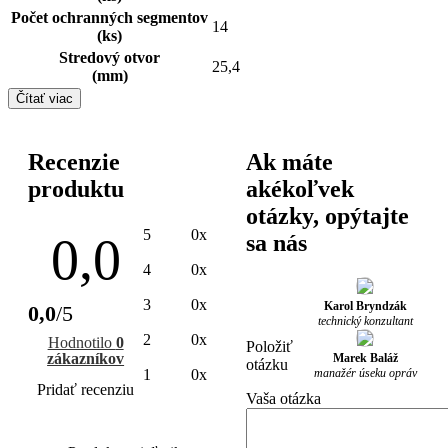
Počet ochranných segmentov
14
(ks)
Stredový otvor
25,4
(mm)
Čítať viac
Recenzie
Ak máte
produktu
akékoľvek
otázky, opýtajte
5
0x
0,0
sa nás
4
0x
3
0x
Karol Bryndzák
0,0
/5
technický konzultant
2
0x
Hodnotilo
0
Položiť
zákazníkov
Marek Baláž
otázku
manažér úseku opráv
1
0x
Pridať recenziu
Vaša otázka