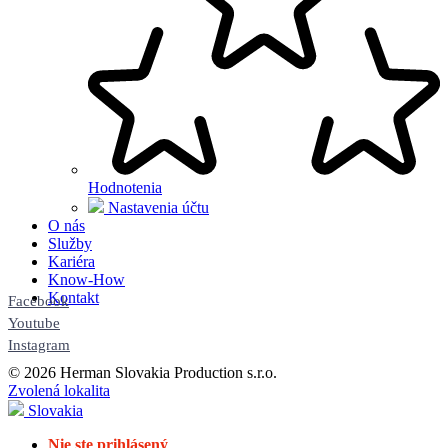
Hodnotenia
Nastavenia účtu
O nás
Služby
Kariéra
Know-How
Kontakt
Facebook
Youtube
Instagram
© 2026 Herman Slovakia Production s.r.o.
Zvolená lokalita
Slovakia
Nie ste prihlásený