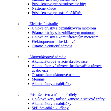
Príslušenstvo pre skrutkovacie bity
Nástrčné kľúče
Príslušenstvo pre nástrčné kľúče
Elektrické náradie
Uhlové brúsky s bezuhlíkovým motorom
Priame brúsky s bezuhlíkovým motorom
Uhlové brúsky s komutátorovým motorom
Elektropneumatické kladivá
Ostatné elektrické náradia
Akumulátorové náradie
Akumulátorové vŕtacie skrutkovače
Akumulátorové rázové skrutkovače a rázové
uťahovače
Ostatné akumulátorové náradie
Meranie
Akumulátory a nabíjačky
Príslušenstvo a náhradné diely
Uhlíkové kefy, brúsne kamene a sieťové šnúry
Akumulátory a nabíjačky
Skľučovadlá a klieštiny