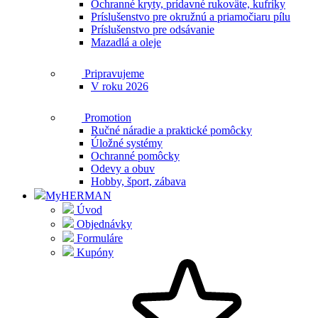
Ochranné kryty, prídavné rukoväte, kufríky
Príslušenstvo pre okružnú a priamočiaru pílu
Príslušenstvo pre odsávanie
Mazadlá a oleje
Pripravujeme
V roku 2026
Promotion
Ručné náradie a praktické pomôcky
Úložné systémy
Ochranné pomôcky
Odevy a obuv
Hobby, šport, zábava
MyHERMAN
Úvod
Objednávky
Formuláre
Kupóny