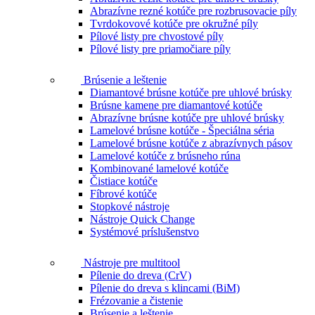
Abrazívne rezné kotúče pre rozbrusovacie píly
Tvrdokovové kotúče pre okružné píly
Pílové listy pre chvostové píly
Pílové listy pre priamočiare píly
Brúsenie a leštenie
Diamantové brúsne kotúče pre uhlové brúsky
Brúsne kamene pre diamantové kotúče
Abrazívne brúsne kotúče pre uhlové brúsky
Lamelové brúsne kotúče - Špeciálna séria
Lamelové brúsne kotúče z abrazívnych pásov
Lamelové kotúče z brúsneho rúna
Kombinované lamelové kotúče
Čistiace kotúče
Fíbrové kotúče
Stopkové nástroje
Nástroje Quick Change
Systémové príslušenstvo
Nástroje pre multitool
Pílenie do dreva (CrV)
Pílenie do dreva s klincami (BiM)
Frézovanie a čistenie
Brúsenie a leštenie