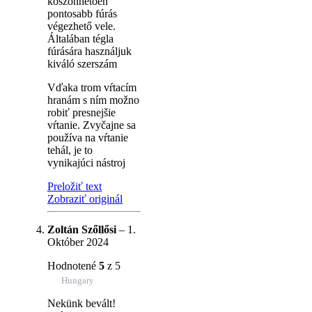
köszönhetően
pontosabb fúrás
végezhető vele.
Általában tégla
fúrására használjuk
kiváló szerszám
Vďaka trom vŕtacím
hranám s ním možno
robiť presnejšie
vŕtanie. Zvyčajne sa
používa na vŕtanie
tehál, je to
vynikajúci nástroj
Preložiť text
Zobraziť originál
Zoltán Szőllősi
–
1.
Október 2024
Hodnotené
5
z 5
Hungary
Nekünk bevált!