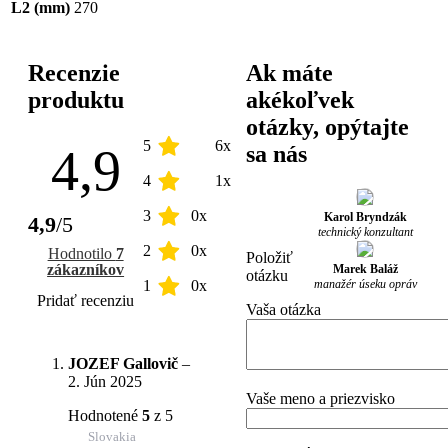
L2 (mm)
270
Recenzie
Ak máte
produktu
akékoľvek
otázky, opýtajte
5
6x
4,9
sa nás
4
1x
3
0x
Karol Bryndzák
4,9
/5
technický konzultant
2
0x
Hodnotilo
7
Položiť
zákazníkov
Marek Baláž
otázku
manažér úseku opráv
1
0x
Pridať recenziu
Vaša otázka
JOZEF Gallovič
–
2. Jún 2025
Vaše meno a priezvisko
Hodnotené
5
z 5
Slovakia