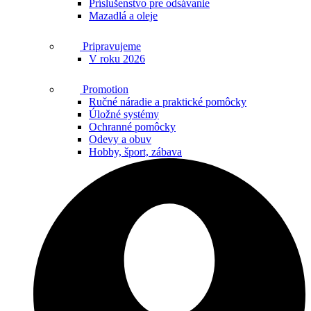
Príslušenstvo pre odsávanie
Mazadlá a oleje
Pripravujeme
V roku 2026
Promotion
Ručné náradie a praktické pomôcky
Úložné systémy
Ochranné pomôcky
Odevy a obuv
Hobby, šport, zábava