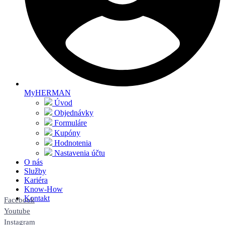
MyHERMAN
Úvod
Objednávky
Formuláre
Kupóny
Hodnotenia
Nastavenia účtu
O nás
Služby
Kariéra
Know-How
Kontakt
Facebook
Youtube
Instagram