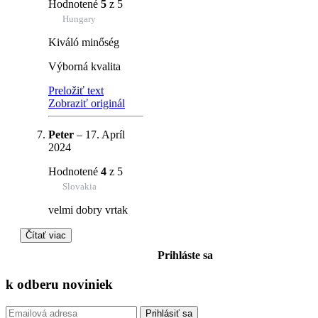
Hodnotené
5
z 5
Hungary
Kiváló minőség
Výborná kvalita
Preložiť text
Zobraziť originál
Peter
–
17. Apríl
2024
Hodnotené
4
z 5
Slovakia
velmi dobry vrtak
Čítať viac
Prihláste sa
k odberu
noviniek