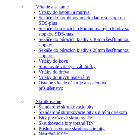
Vŕtanie a sekanie
Vrtáky do betónu a muriva
Sekáče do kombinovaných kladív so stopkou
SDS-plus
Sekáče do sekacích a kombinovaných kladív so
stopkou SDS-max
Sekáče do búracích kladív s 30mm šesťhrannou
stopkou
Sekáče do búracích kladív s 28mm šesťhrannou
stopkou
Vrtáky do kovu
Stupňovité vrtáky a záhlbníky
Vrtáky do dreva
Vrtáky do iných materiálov
Ostatné vŕtacie nástroje a systémové
príslušenstvo
Skrutkovanie
Štandardné skrutkovacie bity
Štandardné skrutkovacie bity s dlhým driekom
Bity pre rázové skrutkovače
Skrutkovacie bity torzné TiN
Príslušenstvo pre skrutkovacie bity
Nástrčné kľúče