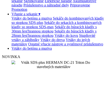
sekanie
Skrutkovanie
Elektrické náradie
Akumulátorové
náradie
Príslušenstvo a náhradné diely
Pripravujeme
Promotion
Vŕtanie a sekanie
▾
Vrtáky do betónu a muriva
Sekáče do kombinovaných kladív
so stopkou SDS-plus
Sekáče do sekacích a kombinovaných
kladív so stopkou SDS-max
Sekáče do búracích kladív s
30mm šesťhrannou stopkou
Sekáče do búracích kladív s
28mm šesťhrannou stopkou
Vrtáky do kovu
Stupňovité
vrtáky a záhlbníky
Vrtáky do dreva
Vrtáky do iných
materiálov
Ostatné vŕtacie nástroje a systémové príslušenstvo
Vrtáky do betónu a muriva
NOVINKA