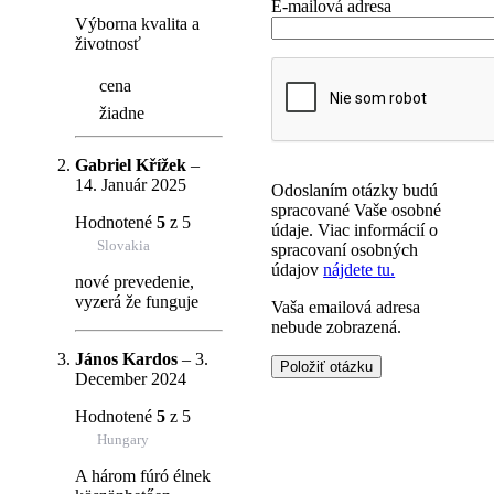
E-mailová adresa
Výborna kvalita a
životnosť
cena
žiadne
Gabriel Křížek
–
14. Január 2025
Odoslaním otázky budú
spracované Vaše osobné
Hodnotené
5
z 5
údaje. Viac informácií o
Slovakia
spracovaní osobných
údajov
nájdete tu.
nové prevedenie,
vyzerá že funguje
Vaša emailová adresa
nebude zobrazená.
János Kardos
–
3.
December 2024
Hodnotené
5
z 5
Hungary
A három fúró élnek