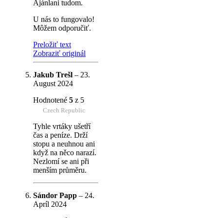
Ajánlani tudom.
U nás to fungovalo!
Môžem odporučiť.
Preložiť text
Zobraziť originál
Jakub Trešl
–
23.
August 2024
Hodnotené
5
z 5
Czech Republic
Tyhle vrtáky ušetří
čas a peníze. Drží
stopu a neuhnou ani
když na něco narazí.
Nezlomí se ani při
menším průměru.
Sándor Papp
–
24.
Apríl 2024