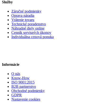
Služby
Záručné podmienky
Oprava náradia
Vrátenie tovaru
Technické poradenstvo
Náhradné diely online
Cenník servisných úkonov
Individuálna cenová ponuka
Informácie
O nás
Know-How
ISO 9001:2015
B2B partnerstvo
Obchodné podmienky
GDPR
Nastavenie cookies