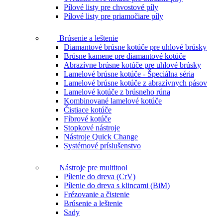
Pílové listy pre chvostové píly
Pílové listy pre priamočiare píly
Brúsenie a leštenie
Diamantové brúsne kotúče pre uhlové brúsky
Brúsne kamene pre diamantové kotúče
Abrazívne brúsne kotúče pre uhlové brúsky
Lamelové brúsne kotúče - Špeciálna séria
Lamelové brúsne kotúče z abrazívnych pásov
Lamelové kotúče z brúsneho rúna
Kombinované lamelové kotúče
Čistiace kotúče
Fíbrové kotúče
Stopkové nástroje
Nástroje Quick Change
Systémové príslušenstvo
Nástroje pre multitool
Pílenie do dreva (CrV)
Pílenie do dreva s klincami (BiM)
Frézovanie a čistenie
Brúsenie a leštenie
Sady