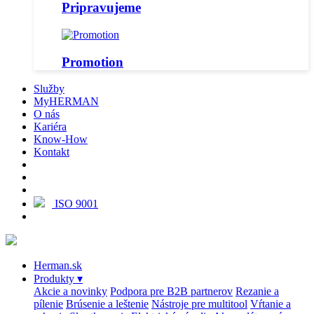
Pripravujeme
Promotion
Služby
MyHERMAN
O nás
Kariéra
Know-How
Kontakt
ISO 9001
Herman.sk
Produkty
▾
Akcie a novinky
Podpora pre B2B partnerov
Rezanie a
pílenie
Brúsenie a leštenie
Nástroje pre multitool
Vŕtanie a