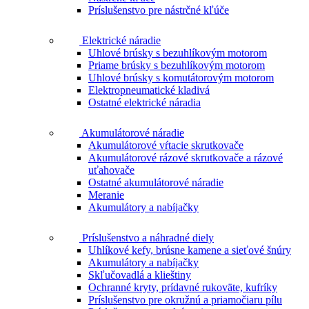
Príslušenstvo pre nástrčné kľúče
Elektrické náradie
Uhlové brúsky s bezuhlíkovým motorom
Priame brúsky s bezuhlíkovým motorom
Uhlové brúsky s komutátorovým motorom
Elektropneumatické kladivá
Ostatné elektrické náradia
Akumulátorové náradie
Akumulátorové vŕtacie skrutkovače
Akumulátorové rázové skrutkovače a rázové
uťahovače
Ostatné akumulátorové náradie
Meranie
Akumulátory a nabíjačky
Príslušenstvo a náhradné diely
Uhlíkové kefy, brúsne kamene a sieťové šnúry
Akumulátory a nabíjačky
Skľučovadlá a klieštiny
Ochranné kryty, prídavné rukoväte, kufríky
Príslušenstvo pre okružnú a priamočiaru pílu