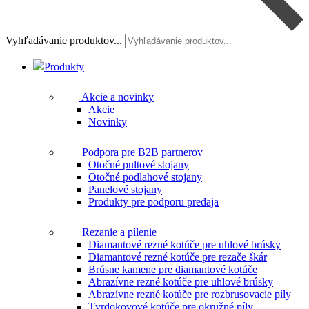
Vyhľadávanie produktov...
Produkty
Akcie a novinky
Akcie
Novinky
Podpora pre B2B partnerov
Otočné pultové stojany
Otočné podlahové stojany
Panelové stojany
Produkty pre podporu predaja
Rezanie a pílenie
Diamantové rezné kotúče pre uhlové brúsky
Diamantové rezné kotúče pre rezače škár
Brúsne kamene pre diamantové kotúče
Abrazívne rezné kotúče pre uhlové brúsky
Abrazívne rezné kotúče pre rozbrusovacie píly
Tvrdokovové kotúče pre okružné píly