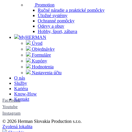
Promotion
Ručné náradie a praktické pomôcky
Úložné systémy
Ochranné pomôcky
Odevy a obuv
Hobby, šport, zábava
MyHERMAN
Úvod
Objednávky
Formuláre
Kupóny
Hodnotenia
Nastavenia účtu
O nás
Služby
Kariéra
Know-How
Kontakt
Facebook
Youtube
Instagram
© 2026 Herman Slovakia Production s.r.o.
Zvolená lokalita