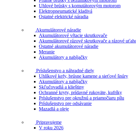
Priame brúsky s bezuhlíkovým motorom
Uhlové brúsky s komutátorovým motorom
Elektropneumatické kladivá
Ostatné elektrické náradia
Akumulátorové náradie
Akumulátorové vŕtacie skrutkovače
Akumulátorové rázové skrutkovače a rázové uťah
Ostatné akumulátorové náradie
Meranie
Akumulátory a nabíjačky
Príslušenstvo a náhradné diely
Uhlíkové kefy, brúsne kamene a sieťové šnúry
Akumulátory a nabíjačky
Skľučovadlá a klieštiny
Ochranné kryty, prídavné rukoväte, kufríky
Príslušenstvo pre okružnú a priamočiaru pílu
Príslušenstvo pre odsávanie
Mazadlá a oleje
Pripravujeme
V roku 2026