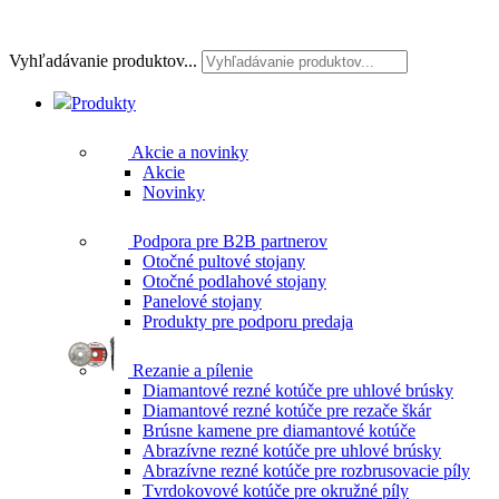
Vyhľadávanie produktov...
Produkty
Akcie a novinky
Akcie
Novinky
Podpora pre B2B partnerov
Otočné pultové stojany
Otočné podlahové stojany
Panelové stojany
Produkty pre podporu predaja
Rezanie a pílenie
Diamantové rezné kotúče pre uhlové brúsky
Diamantové rezné kotúče pre rezače škár
Brúsne kamene pre diamantové kotúče
Abrazívne rezné kotúče pre uhlové brúsky
Abrazívne rezné kotúče pre rozbrusovacie píly
Tvrdokovové kotúče pre okružné píly