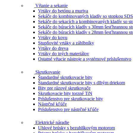
Vŕtanie a sekanie
Vrtáky do betónu a muriva
Sekáče do kombinovaných kladív so stopkou SDS
Sekáče do sekacích a kombinovaných kladív so 
Sekáče do búracích kladív s 30mm šesťhrannou s
Sekáče do búracích kladív s 28mm šesťhrannou s
Vrtáky do kovu
Stupňovité vrtáky a záhlbníky
Vrtáky do dreva
Vrtáky do iných materiálov
Ostatné vŕtacie nástroje a systémové príslušenstvo
Skrutkovanie
Štandardné skrutkovacie bity
Štandardné skrutkovacie bity s dlhým driekom
Bity pre rázové skrutkovače
Skrutkovacie bity torzné TiN
Príslušenstvo pre skrutkovacie bity
Nástrčné kľúče
Príslušenstvo pre nástrčné kľúče
Elektrické náradie
Uhlové brúsky s bezuhlíkovým motorom