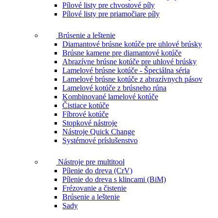
Pílové listy pre chvostové píly
Pílové listy pre priamočiare píly
Brúsenie a leštenie
Diamantové brúsne kotúče pre uhlové brúsky
Brúsne kamene pre diamantové kotúče
Abrazívne brúsne kotúče pre uhlové brúsky
Lamelové brúsne kotúče - Špeciálna séria
Lamelové brúsne kotúče z abrazívnych pásov
Lamelové kotúče z brúsneho rúna
Kombinované lamelové kotúče
Čistiace kotúče
Fíbrové kotúče
Stopkové nástroje
Nástroje Quick Change
Systémové príslušenstvo
Nástroje pre multitool
Pílenie do dreva (CrV)
Pílenie do dreva s klincami (BiM)
Frézovanie a čistenie
Brúsenie a leštenie
Sady