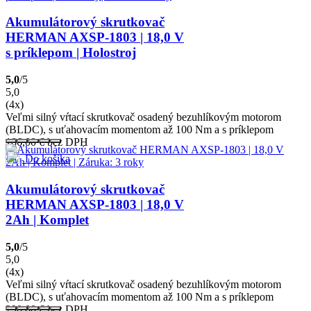
Akumulátorový skrutkovač
HERMAN AXSP-1803 | 18,0 V
s príklepom | Holostroj
5,0
/5
5,0
(4x)
Veľmi silný vŕtací skrutkovač osadený bezuhlíkovým motorom
(BLDC), s uťahovacím momentom až 100 Nm a s príklepom
186,00
€
bez DPH
Do košíka
Akumulátorový skrutkovač
HERMAN AXSP-1803 | 18,0 V
2Ah | Komplet
5,0
/5
5,0
(4x)
Veľmi silný vŕtací skrutkovač osadený bezuhlíkovým motorom
(BLDC), s uťahovacím momentom až 100 Nm a s príklepom
290,00
€
bez DPH