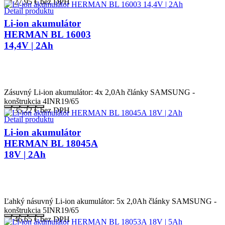
od 27,95
€
bez DPH
Detail produktu
Li-ion akumulátor
HERMAN BL 16003
14,4V | 2Ah
Zásuvný Li-ion akumulátor: 4x 2,0Ah články SAMSUNG -
konštrukcia 4INR19/65
od 35,22
€
bez DPH
Detail produktu
Li-ion akumulátor
HERMAN BL 18045A
18V | 2Ah
Ľahký násuvný Li-ion akumulátor: 5x 2,0Ah články SAMSUNG -
konštrukcia 5INR19/65
od 46,65
€
bez DPH