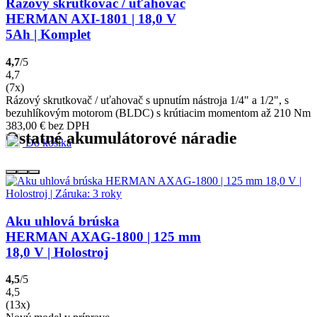
Rázový skrutkovač / uťahovač
HERMAN AXI-1801 | 18,0 V
5Ah | Komplet
4,7
/5
4,7
(7x)
Rázový skrutkovač / uťahovač s upnutím nástroja 1/4" a 1/2", s
bezuhlíkovým motorom (BLDC) s krútiacim momentom až 210 Nm
383,00
€
bez DPH
Ostatné akumulátorové náradie
Do košíka
Aku uhlová brúska
HERMAN AXAG-1800 | 125 mm
18,0 V | Holostroj
4,5
/5
4,5
(13x)