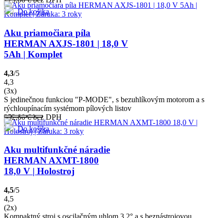
Do košíka
Aku priamočiara píla
HERMAN AXJS-1801 | 18,0 V
5Ah | Komplet
4,3
/5
4,3
(3x)
S jedinečnou funkciou "P-MODE", s bezuhlíkovým motorom a s
rýchloupínacím systémom pílových listov
352,00
€
bez DPH
Do košíka
Aku multifunkčné náradie
HERMAN AXMT-1800
18,0 V | Holostroj
4,5
/5
4,5
(2x)
Kompaktný stroj s oscilačným uhlom 3,2° a s beznástrojovou