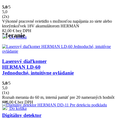
5,0
/5
5,0
(2x)
Výkonné pracovné svietidlo s možnosťou napájania zo siete alebo
ktorýmkoľvek 18V akumulátorom HERMAN
82,00
€
bez DPH
Meranie
Do košíka
Laserový diaľkomer
HERMAN LD-60
Jednoduché, intuitívne ovládanie
5,0
/5
5,0
(1x)
Rozsah merania do 60 m, interná pamäť pre 20 nameraných hodnôt
118,00
€
bez DPH
Do košíka
Digitálny detektor