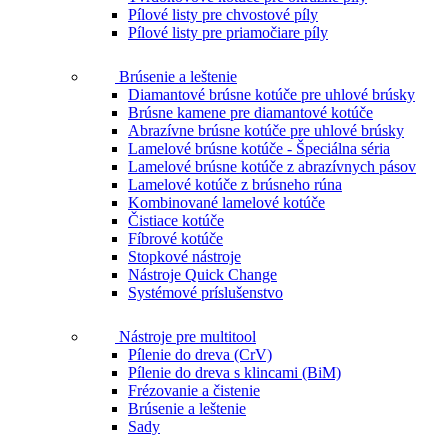
Pílové listy pre chvostové píly
Pílové listy pre priamočiare píly
Brúsenie a leštenie
Diamantové brúsne kotúče pre uhlové brúsky
Brúsne kamene pre diamantové kotúče
Abrazívne brúsne kotúče pre uhlové brúsky
Lamelové brúsne kotúče - Špeciálna séria
Lamelové brúsne kotúče z abrazívnych pásov
Lamelové kotúče z brúsneho rúna
Kombinované lamelové kotúče
Čistiace kotúče
Fíbrové kotúče
Stopkové nástroje
Nástroje Quick Change
Systémové príslušenstvo
Nástroje pre multitool
Pílenie do dreva (CrV)
Pílenie do dreva s klincami (BiM)
Frézovanie a čistenie
Brúsenie a leštenie
Sady