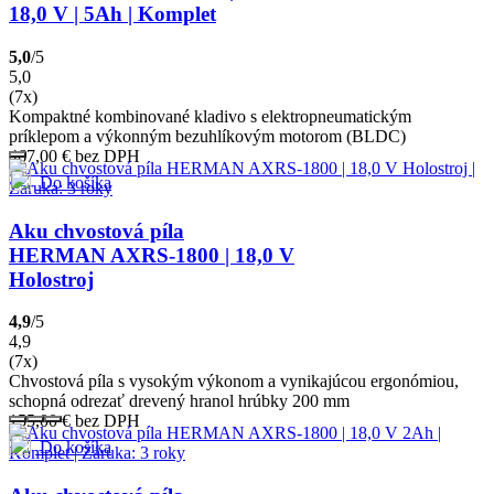
18,0 V | 5Ah | Komplet
5,0
/5
5,0
(7x)
Kompaktné kombinované kladivo s elektropneumatickým
príklepom a výkonným bezuhlíkovým motorom (BLDC)
467,00
€
bez DPH
Do košíka
Aku chvostová píla
HERMAN AXRS-1800 | 18,0 V
Holostroj
4,9
/5
4,9
(7x)
Chvostová píla s vysokým výkonom a vynikajúcou ergonómiou,
schopná odrezať drevený hranol hrúbky 200 mm
155,00
€
bez DPH
Do košíka