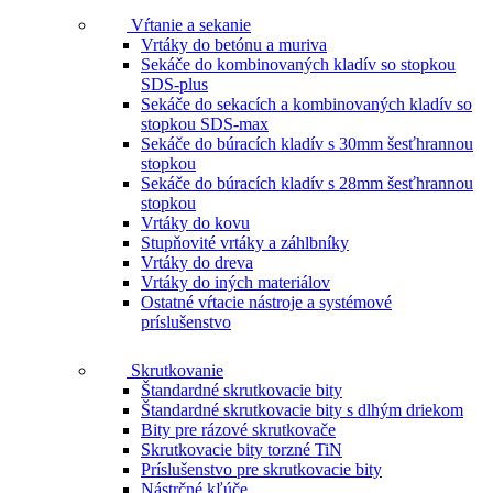
Vŕtanie a sekanie
Vrtáky do betónu a muriva
Sekáče do kombinovaných kladív so stopkou
SDS-plus
Sekáče do sekacích a kombinovaných kladív so
stopkou SDS-max
Sekáče do búracích kladív s 30mm šesťhrannou
stopkou
Sekáče do búracích kladív s 28mm šesťhrannou
stopkou
Vrtáky do kovu
Stupňovité vrtáky a záhlbníky
Vrtáky do dreva
Vrtáky do iných materiálov
Ostatné vŕtacie nástroje a systémové
príslušenstvo
Skrutkovanie
Štandardné skrutkovacie bity
Štandardné skrutkovacie bity s dlhým driekom
Bity pre rázové skrutkovače
Skrutkovacie bity torzné TiN
Príslušenstvo pre skrutkovacie bity
Nástrčné kľúče