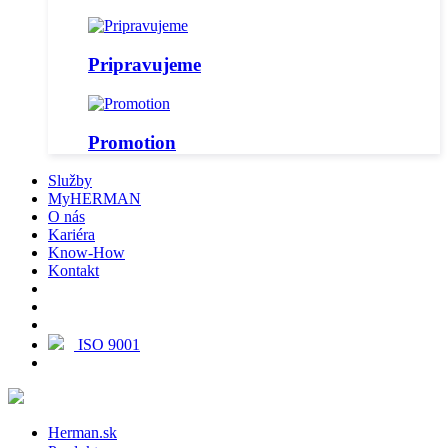
Pripravujeme
Promotion
Služby
MyHERMAN
O nás
Kariéra
Know-How
Kontakt
ISO 9001
Herman.sk