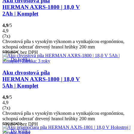
Aku chvostová píla
HERMAN AXRS-1800 | 18,0 V
2Ah | Komplet
4,9
/5
4,9
(7x)
Chvostová píla s vysokým výkonom a vynikajúcou ergonómiou,
schopná odrezať drevený hranol hrúbky 200 mm
259,00
€
bez DPH
Do košíka
Aku chvostová píla
HERMAN AXRS-1800 | 18,0 V
5Ah | Komplet
4,9
/5
4,9
(7x)
Chvostová píla s vysokým výkonom a vynikajúcou ergonómiou,
schopná odrezať drevený hranol hrúbky 200 mm
331,00
€
bez DPH
Do košíka