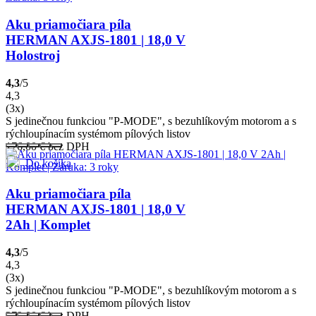
Aku priamočiara píla
HERMAN AXJS-1801 | 18,0 V
Holostroj
4,3
/5
4,3
(3x)
S jedinečnou funkciou "P-MODE", s bezuhlíkovým motorom a s
rýchloupínacím systémom pílových listov
176,00
€
bez DPH
Do košíka
Aku priamočiara píla
HERMAN AXJS-1801 | 18,0 V
2Ah | Komplet
4,3
/5
4,3
(3x)
S jedinečnou funkciou "P-MODE", s bezuhlíkovým motorom a s
rýchloupínacím systémom pílových listov
279,00
€
bez DPH