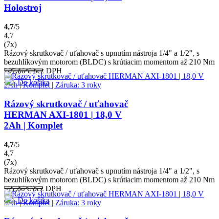
Holostroj
4,7
/5
4,7
(7x)
Rázový skrutkovač / uťahovač s upnutím nástroja 1/4" a 1/2", s
bezuhlíkovým motorom (BLDC) s krútiacim momentom až 210 Nm
207,00
€
bez DPH
Do košíka
Rázový skrutkovač / uťahovač
HERMAN AXI-1801 | 18,0 V
2Ah | Komplet
4,7
/5
4,7
(7x)
Rázový skrutkovač / uťahovač s upnutím nástroja 1/4" a 1/2", s
bezuhlíkovým motorom (BLDC) s krútiacim momentom až 210 Nm
311,00
€
bez DPH
Do košíka