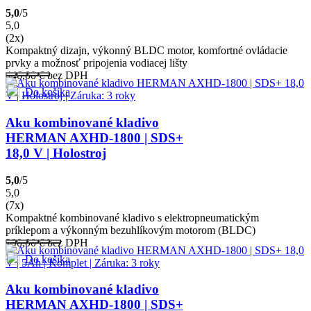
5,0
/5
5,0
(2x)
Kompaktný dizajn, výkonný BLDC motor, komfortné ovládacie
prvky a možnosť pripojenia vodiacej lišty
446,00
€
bez DPH
Do košíka
Aku kombinované kladivo
HERMAN AXHD-1800 | SDS+
18,0 V | Holostroj
5,0
/5
5,0
(7x)
Kompaktné kombinované kladivo s elektropneumatickým
príklepom a výkonným bezuhlíkovým motorom (BLDC)
290,00
€
bez DPH
Do košíka
Aku kombinované kladivo
HERMAN AXHD-1800 | SDS+