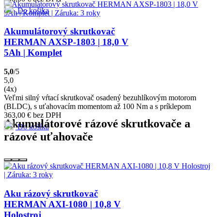
Do košíka
Akumulátorový skrutkovač
HERMAN AXSP-1803 | 18,0 V
5Ah | Komplet
5,0
/5
5,0
(4x)
Veľmi silný vŕtací skrutkovač osadený bezuhlíkovým motorom
(BLDC), s uťahovacím momentom až 100 Nm a s príklepom
363,00
€
bez DPH
Akumulátorové rázové skrutkovače a
Do košíka
rázové uťahovače
Aku rázový skrutkovač
HERMAN AXI-1080 | 10,8 V
Holostroj