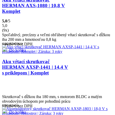
HERMAN AXS-1080 | 10,8 V
Komplet
5,0
/5
5,0
(9x)
Spoľahlivý, precízny a veľmi obľúbený vŕtací skrutkovač s dĺžkou
iba 200 mm a hmotnosťou 0,8 kg
144,00
€
bez DPH
Do košíka
Aku vŕtací skrutkovač
HERMAN AXSP-1441 | 14,4 V
s príklepom | Komplet
Skrutkovač s dĺžkou iba 180 mm, s motorom BLDC a malým
obvodovým úchopom pre pohodlnú prácu
259,00
€
bez DPH
Do košíka