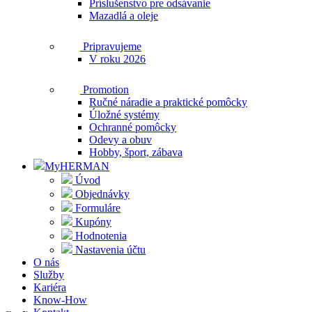
Príslušenstvo pre odsávanie
Mazadlá a oleje
Pripravujeme
V roku 2026
Promotion
Ručné náradie a praktické pomôcky
Úložné systémy
Ochranné pomôcky
Odevy a obuv
Hobby, šport, zábava
MyHERMAN
Úvod
Objednávky
Formuláre
Kupóny
Hodnotenia
Nastavenia účtu
O nás
Služby
Kariéra
Know-How