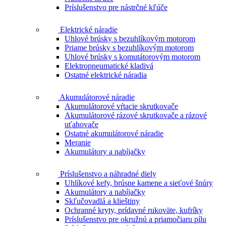
Príslušenstvo pre nástrčné kľúče
Elektrické náradie
Uhlové brúsky s bezuhlíkovým motorom
Priame brúsky s bezuhlíkovým motorom
Uhlové brúsky s komutátorovým motorom
Elektropneumatické kladivá
Ostatné elektrické náradia
Akumulátorové náradie
Akumulátorové vŕtacie skrutkovače
Akumulátorové rázové skrutkovače a rázové
uťahovače
Ostatné akumulátorové náradie
Meranie
Akumulátory a nabíjačky
Príslušenstvo a náhradné diely
Uhlíkové kefy, brúsne kamene a sieťové šnúry
Akumulátory a nabíjačky
Skľučovadlá a klieštiny
Ochranné kryty, prídavné rukoväte, kufríky
Príslušenstvo pre okružnú a priamočiaru pílu