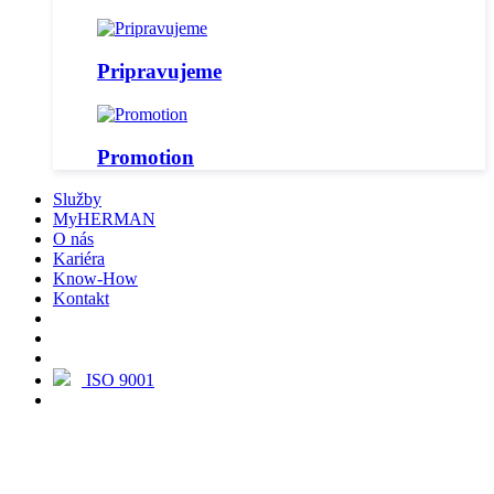
Pripravujeme
Promotion
Služby
MyHERMAN
O nás
Kariéra
Know-How
Kontakt
ISO 9001