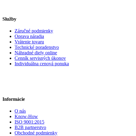
Služby
Záručné podmienky
Oprava náradia
Vrátenie tovaru
Technické poradenstvo
Náhradné diely online
Cenník servisných úkonov
Individuálna cenová ponuka
Informácie
O nás
Know-How
ISO 9001:2015
B2B partnerstvo
Obchodné podmienky