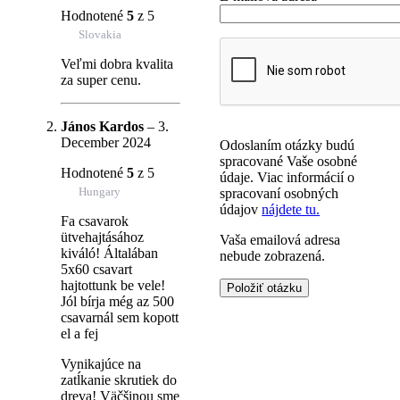
Hodnotené
5
z 5
Slovakia
Veľmi dobra kvalita
za super cenu.
János Kardos
–
3.
December 2024
Odoslaním otázky budú
spracované Vaše osobné
Hodnotené
5
z 5
údaje. Viac informácií o
Hungary
spracovaní osobných
údajov
nájdete tu.
Fa csavarok
ütvehajtásához
Vaša emailová adresa
kiváló! Általában
nebude zobrazená.
5x60 csavart
hajtottunk be vele!
Jól bírja még az 500
csavarnál sem kopott
el a fej
Vynikajúce na
zatĺkanie skrutiek do
dreva! Väčšinou sme