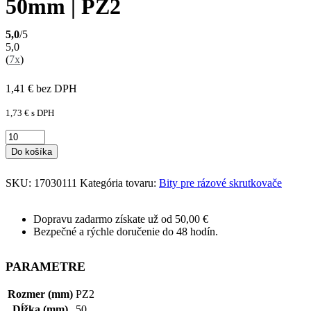
50mm | PZ2
5,0
/5
5,0
(
7x
)
1,41
€
bez DPH
1,73
€
s DPH
Do košíka
SKU:
17030111
Kategória tovaru:
Bity pre rázové skrutkovače
Dopravu zadarmo získate už od 50,00 €
Bezpečné a rýchle doručenie do 48 hodín.
PARAMETRE
Rozmer (mm)
PZ2
Dĺžka (mm)
50