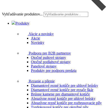
Vyhľadávanie produktov...
Produkty
Akcie a novinky
Akcie
Novinky
Podpora pre B2B partnerov
Otočné pultové stojany
Otočné podlahové stojany
Panelové stojany
Produkty pre podporu predaja
Rezanie a pílenie
Diamantové rezné kotúče pre uhlové brúsky
Diamantové rezné kotúče pre rezače škár
Brúsne kamene pre diamantové kotúče
Abrazívne rezné kotúče pre uhlové brúsky
Abrazívne rezné kotúče pre rozbrusovacie píly
Tvrdokovové kotúče pre okružné píly