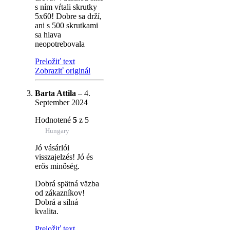
s ním vŕtali skrutky
5x60! Dobre sa drží,
ani s 500 skrutkami
sa hlava
neopotrebovala
Preložiť text
Zobraziť originál
Barta Attila
–
4.
September 2024
Hodnotené
5
z 5
Hungary
Jó vásárlói
visszajelzés! Jó és
erős minőség.
Dobrá spätná väzba
od zákazníkov!
Dobrá a silná
kvalita.
Preložiť text