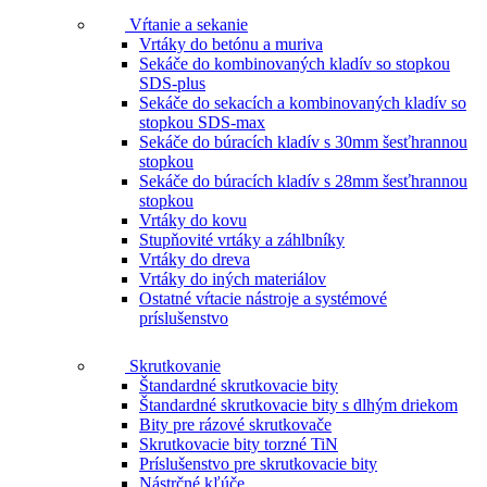
Vŕtanie a sekanie
Vrtáky do betónu a muriva
Sekáče do kombinovaných kladív so stopkou
SDS-plus
Sekáče do sekacích a kombinovaných kladív so
stopkou SDS-max
Sekáče do búracích kladív s 30mm šesťhrannou
stopkou
Sekáče do búracích kladív s 28mm šesťhrannou
stopkou
Vrtáky do kovu
Stupňovité vrtáky a záhlbníky
Vrtáky do dreva
Vrtáky do iných materiálov
Ostatné vŕtacie nástroje a systémové
príslušenstvo
Skrutkovanie
Štandardné skrutkovacie bity
Štandardné skrutkovacie bity s dlhým driekom
Bity pre rázové skrutkovače
Skrutkovacie bity torzné TiN
Príslušenstvo pre skrutkovacie bity
Nástrčné kľúče