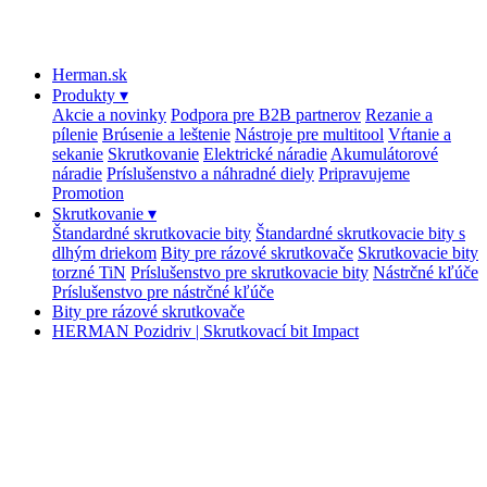
Herman.sk
Produkty
▾
Akcie a novinky
Podpora pre B2B partnerov
Rezanie a
pílenie
Brúsenie a leštenie
Nástroje pre multitool
Vŕtanie a
sekanie
Skrutkovanie
Elektrické náradie
Akumulátorové
náradie
Príslušenstvo a náhradné diely
Pripravujeme
Promotion
Skrutkovanie
▾
Štandardné skrutkovacie bity
Štandardné skrutkovacie bity s
dlhým driekom
Bity pre rázové skrutkovače
Skrutkovacie bity
torzné TiN
Príslušenstvo pre skrutkovacie bity
Nástrčné kľúče
Príslušenstvo pre nástrčné kľúče
Bity pre rázové skrutkovače
HERMAN Pozidriv | Skrutkovací bit Impact