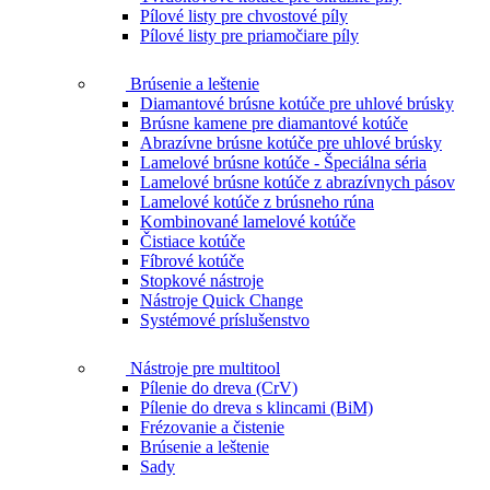
Pílové listy pre chvostové píly
Pílové listy pre priamočiare píly
Brúsenie a leštenie
Diamantové brúsne kotúče pre uhlové brúsky
Brúsne kamene pre diamantové kotúče
Abrazívne brúsne kotúče pre uhlové brúsky
Lamelové brúsne kotúče - Špeciálna séria
Lamelové brúsne kotúče z abrazívnych pásov
Lamelové kotúče z brúsneho rúna
Kombinované lamelové kotúče
Čistiace kotúče
Fíbrové kotúče
Stopkové nástroje
Nástroje Quick Change
Systémové príslušenstvo
Nástroje pre multitool
Pílenie do dreva (CrV)
Pílenie do dreva s klincami (BiM)
Frézovanie a čistenie
Brúsenie a leštenie
Sady