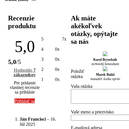
Recenzie
Ak máte
produktu
akékoľvek
otázky, opýtajte
5
7x
5,0
sa nás
4
0x
3
0x
Karol Bryndzák
5,0
/5
technický konzultant
2
0x
Hodnotilo
7
Položiť
zákazníkov
Marek Baláž
otázku
manažér úseku opráv
1
0x
Pre pridanie
Vaša otázka
vlastnej recenzie
sa prihláste
Prihlásiť sa
Vaše meno a priezvisko
Ján Francisci
–
16.
Júl 2025
E-mailová adresa