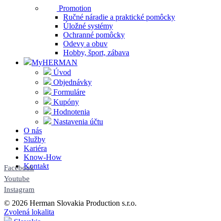
Promotion
Ručné náradie a praktické pomôcky
Úložné systémy
Ochranné pomôcky
Odevy a obuv
Hobby, šport, zábava
MyHERMAN
Úvod
Objednávky
Formuláre
Kupóny
Hodnotenia
Nastavenia účtu
O nás
Služby
Kariéra
Know-How
Kontakt
Facebook
Youtube
Instagram
© 2026 Herman Slovakia Production s.r.o.
Zvolená lokalita