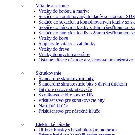
Vŕtanie a sekanie
Vrtáky do betónu a muriva
Sekáče do kombinovaných kladív so stopkou SDS
Sekáče do sekacích a kombinovaných kladív so 
Sekáče do búracích kladív s 30mm šesťhrannou s
Sekáče do búracích kladív s 28mm šesťhrannou s
Vrtáky do kovu
Stupňovité vrtáky a záhlbníky
Vrtáky do dreva
Vrtáky do iných materiálov
Ostatné vŕtacie nástroje a systémové príslušenstvo
Skrutkovanie
Štandardné skrutkovacie bity
Štandardné skrutkovacie bity s dlhým driekom
Bity pre rázové skrutkovače
Skrutkovacie bity torzné TiN
Príslušenstvo pre skrutkovacie bity
Nástrčné kľúče
Príslušenstvo pre nástrčné kľúče
Elektrické náradie
Uhlové brúsky s bezuhlíkovým motorom