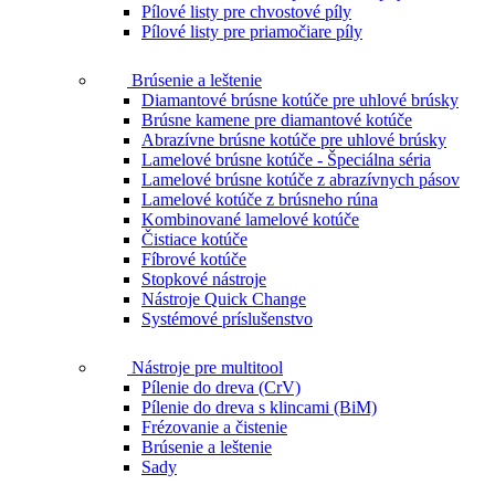
Pílové listy pre chvostové píly
Pílové listy pre priamočiare píly
Brúsenie a leštenie
Diamantové brúsne kotúče pre uhlové brúsky
Brúsne kamene pre diamantové kotúče
Abrazívne brúsne kotúče pre uhlové brúsky
Lamelové brúsne kotúče - Špeciálna séria
Lamelové brúsne kotúče z abrazívnych pásov
Lamelové kotúče z brúsneho rúna
Kombinované lamelové kotúče
Čistiace kotúče
Fíbrové kotúče
Stopkové nástroje
Nástroje Quick Change
Systémové príslušenstvo
Nástroje pre multitool
Pílenie do dreva (CrV)
Pílenie do dreva s klincami (BiM)
Frézovanie a čistenie
Brúsenie a leštenie
Sady