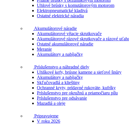
Priame brúsky s bezuhlíkovým motorom
Uhlové brúsky s komutátorovým motorom
Elektropneumatické kladivá
Ostatné elektrické náradia
Akumulátorové náradie
Akumulátorové vŕtacie skrutkovače
Akumulátorové rázové skrutkovače a rázové uťah
Ostatné akumulátorové náradie
Meranie
Akumulátory a nabíjačky
Príslušenstvo a náhradné diely
Uhlíkové kefy, brúsne kamene a sieťové šnúry
Akumulátory a nabíjačky
Skľučovadlá a klieštiny
Ochranné kryty, prídavné rukoväte, kufríky
Príslušenstvo pre okružnú a priamočiaru pílu
Príslušenstvo pre odsávanie
Mazadlá a oleje
Pripravujeme
V roku 2026