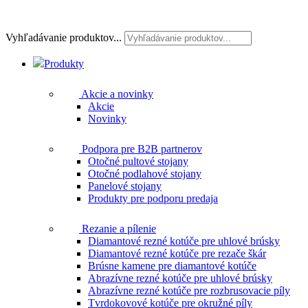
Vyhľadávanie produktov...
Produkty
Akcie a novinky
Akcie
Novinky
Podpora pre B2B partnerov
Otočné pultové stojany
Otočné podlahové stojany
Panelové stojany
Produkty pre podporu predaja
Rezanie a pílenie
Diamantové rezné kotúče pre uhlové brúsky
Diamantové rezné kotúče pre rezače škár
Brúsne kamene pre diamantové kotúče
Abrazívne rezné kotúče pre uhlové brúsky
Abrazívne rezné kotúče pre rozbrusovacie píly
Tvrdokovové kotúče pre okružné píly