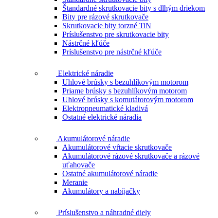
Štandardné skrutkovacie bity s dlhým driekom
Bity pre rázové skrutkovače
Skrutkovacie bity torzné TiN
Príslušenstvo pre skrutkovacie bity
Nástrčné kľúče
Príslušenstvo pre nástrčné kľúče
Elektrické náradie
Uhlové brúsky s bezuhlíkovým motorom
Priame brúsky s bezuhlíkovým motorom
Uhlové brúsky s komutátorovým motorom
Elektropneumatické kladivá
Ostatné elektrické náradia
Akumulátorové náradie
Akumulátorové vŕtacie skrutkovače
Akumulátorové rázové skrutkovače a rázové
uťahovače
Ostatné akumulátorové náradie
Meranie
Akumulátory a nabíjačky
Príslušenstvo a náhradné diely