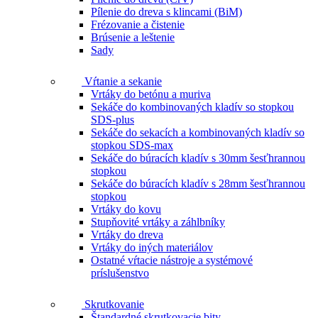
Pílenie do dreva s klincami (BiM)
Frézovanie a čistenie
Brúsenie a leštenie
Sady
Vŕtanie a sekanie
Vrtáky do betónu a muriva
Sekáče do kombinovaných kladív so stopkou
SDS-plus
Sekáče do sekacích a kombinovaných kladív so
stopkou SDS-max
Sekáče do búracích kladív s 30mm šesťhrannou
stopkou
Sekáče do búracích kladív s 28mm šesťhrannou
stopkou
Vrtáky do kovu
Stupňovité vrtáky a záhlbníky
Vrtáky do dreva
Vrtáky do iných materiálov
Ostatné vŕtacie nástroje a systémové
príslušenstvo
Skrutkovanie
Štandardné skrutkovacie bity