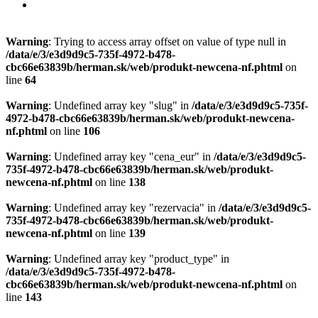
Warning
: Trying to access array offset on value of type null in
/data/e/3/e3d9d9c5-735f-4972-b478-
cbc66e63839b/herman.sk/web/produkt-newcena-nf.phtml
on
line
64
Warning
: Undefined array key "slug" in
/data/e/3/e3d9d9c5-735f-
4972-b478-cbc66e63839b/herman.sk/web/produkt-newcena-
nf.phtml
on line
106
Warning
: Undefined array key "cena_eur" in
/data/e/3/e3d9d9c5-
735f-4972-b478-cbc66e63839b/herman.sk/web/produkt-
newcena-nf.phtml
on line
138
Warning
: Undefined array key "rezervacia" in
/data/e/3/e3d9d9c5-
735f-4972-b478-cbc66e63839b/herman.sk/web/produkt-
newcena-nf.phtml
on line
139
Warning
: Undefined array key "product_type" in
/data/e/3/e3d9d9c5-735f-4972-b478-
cbc66e63839b/herman.sk/web/produkt-newcena-nf.phtml
on
line
143