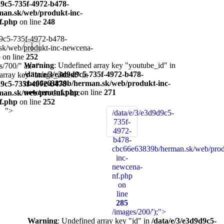
-
ena-
Warning
: Undefined array key "youtube_id" in
/data/e/3/e3d9d9c5-735f-4972-b478-
in
cbc66e63839b/herman.sk/web/produkt-inc-
newcena-nf.php
on line
271
-
/data/e/3/e3d9d9c5-
735f-
4972-
b478-
cbc66e63839b/herman.sk/web/prod
inc-
newcena-
nf.php
on
line
285
/images/200/');">
Warning
: Undefined array key "id" in
/data/e/3/e3d9d9c5-