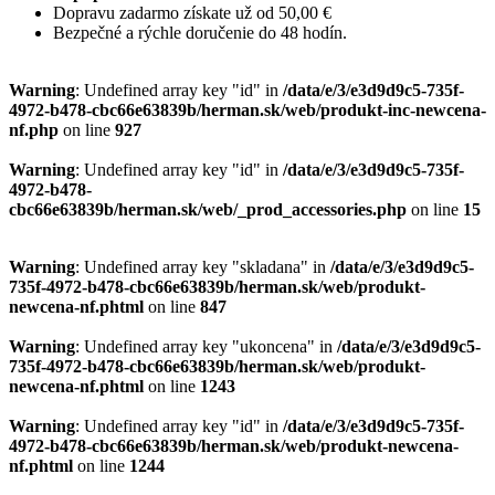
Dopravu zadarmo získate už od 50,00 €
Bezpečné a rýchle doručenie do 48 hodín.
Warning
: Undefined array key "id" in
/data/e/3/e3d9d9c5-735f-
4972-b478-cbc66e63839b/herman.sk/web/produkt-inc-newcena-
nf.php
on line
927
Warning
: Undefined array key "id" in
/data/e/3/e3d9d9c5-735f-
4972-b478-
cbc66e63839b/herman.sk/web/_prod_accessories.php
on line
15
Warning
: Undefined array key "skladana" in
/data/e/3/e3d9d9c5-
735f-4972-b478-cbc66e63839b/herman.sk/web/produkt-
newcena-nf.phtml
on line
847
Warning
: Undefined array key "ukoncena" in
/data/e/3/e3d9d9c5-
735f-4972-b478-cbc66e63839b/herman.sk/web/produkt-
newcena-nf.phtml
on line
1243
Warning
: Undefined array key "id" in
/data/e/3/e3d9d9c5-735f-
4972-b478-cbc66e63839b/herman.sk/web/produkt-newcena-
nf.phtml
on line
1244