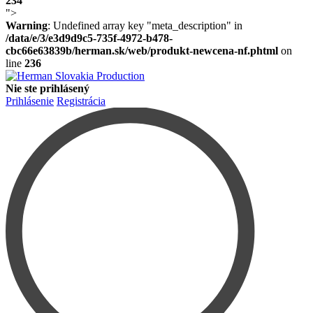
234
">
Warning
: Undefined array key "meta_description" in
/data/e/3/e3d9d9c5-735f-4972-b478-
cbc66e63839b/herman.sk/web/produkt-newcena-nf.phtml
on
line
236
Nie ste prihlásený
Prihlásenie
Registrácia