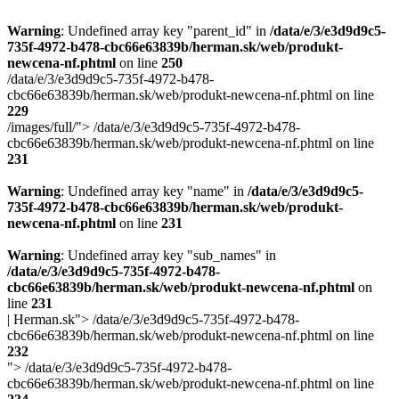
Warning
: Undefined array key "parent_id" in
/data/e/3/e3d9d9c5-
735f-4972-b478-cbc66e63839b/herman.sk/web/produkt-
newcena-nf.phtml
on line
250
/data/e/3/e3d9d9c5-735f-4972-b478-
cbc66e63839b/herman.sk/web/produkt-newcena-nf.phtml on line
229
/images/full/">
/data/e/3/e3d9d9c5-735f-4972-b478-
cbc66e63839b/herman.sk/web/produkt-newcena-nf.phtml on line
231
Warning
: Undefined array key "name" in
/data/e/3/e3d9d9c5-
735f-4972-b478-cbc66e63839b/herman.sk/web/produkt-
newcena-nf.phtml
on line
231
Warning
: Undefined array key "sub_names" in
/data/e/3/e3d9d9c5-735f-4972-b478-
cbc66e63839b/herman.sk/web/produkt-newcena-nf.phtml
on
line
231
| Herman.sk">
/data/e/3/e3d9d9c5-735f-4972-b478-
cbc66e63839b/herman.sk/web/produkt-newcena-nf.phtml on line
232
">
/data/e/3/e3d9d9c5-735f-4972-b478-
cbc66e63839b/herman.sk/web/produkt-newcena-nf.phtml on line