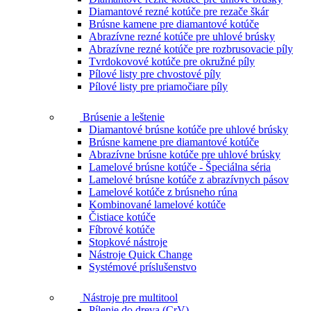
Diamantové rezné kotúče pre rezače škár
Brúsne kamene pre diamantové kotúče
Abrazívne rezné kotúče pre uhlové brúsky
Abrazívne rezné kotúče pre rozbrusovacie píly
Tvrdokovové kotúče pre okružné píly
Pílové listy pre chvostové píly
Pílové listy pre priamočiare píly
Brúsenie a leštenie
Diamantové brúsne kotúče pre uhlové brúsky
Brúsne kamene pre diamantové kotúče
Abrazívne brúsne kotúče pre uhlové brúsky
Lamelové brúsne kotúče - Špeciálna séria
Lamelové brúsne kotúče z abrazívnych pásov
Lamelové kotúče z brúsneho rúna
Kombinované lamelové kotúče
Čistiace kotúče
Fíbrové kotúče
Stopkové nástroje
Nástroje Quick Change
Systémové príslušenstvo
Nástroje pre multitool
Pílenie do dreva (CrV)