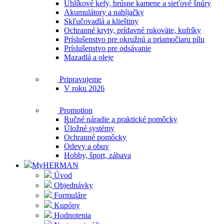
Uhlíkové kefy, brúsne kamene a sieťové šnúry
Akumulátory a nabíjačky
Skľučovadlá a klieštiny
Ochranné kryty, prídavné rukoväte, kufríky
Príslušenstvo pre okružnú a priamočiaru pílu
Príslušenstvo pre odsávanie
Mazadlá a oleje
Pripravujeme
V roku 2026
Promotion
Ručné náradie a praktické pomôcky
Úložné systémy
Ochranné pomôcky
Odevy a obuv
Hobby, šport, zábava
MyHERMAN
Úvod
Objednávky
Formuláre
Kupóny
Hodnotenia