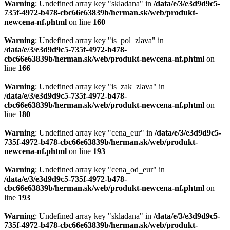
Warning
: Undefined array key "skladana" in
/data/e/3/e3d9d9c5-
735f-4972-b478-cbc66e63839b/herman.sk/web/produkt-
newcena-nf.phtml
on line
160
Warning
: Undefined array key "is_pol_zlava" in
/data/e/3/e3d9d9c5-735f-4972-b478-
cbc66e63839b/herman.sk/web/produkt-newcena-nf.phtml
on
line
166
Warning
: Undefined array key "is_zak_zlava" in
/data/e/3/e3d9d9c5-735f-4972-b478-
cbc66e63839b/herman.sk/web/produkt-newcena-nf.phtml
on
line
180
Warning
: Undefined array key "cena_eur" in
/data/e/3/e3d9d9c5-
735f-4972-b478-cbc66e63839b/herman.sk/web/produkt-
newcena-nf.phtml
on line
193
Warning
: Undefined array key "cena_od_eur" in
/data/e/3/e3d9d9c5-735f-4972-b478-
cbc66e63839b/herman.sk/web/produkt-newcena-nf.phtml
on
line
193
Warning
: Undefined array key "skladana" in
/data/e/3/e3d9d9c5-
735f-4972-b478-cbc66e63839b/herman.sk/web/produkt-