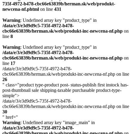
735f-4972-b478-cbc66e63839b/herman.sk/web/produkt-
newcena-nf.phtml
on line
431
Warning
: Undefined array key "product_type" in
/data/e/3/e3d9d9c5-735f-4972-b478-
cbc66e63839b/herman.sk/web/produkt-inc-newcena-nf.php
on
line
8
Warning
: Undefined array key "product_type" in
/data/e/3/e3d9d9c5-735f-4972-b478-
cbc66e63839b/herman.sk/web/produkt-inc-newcena-nf.php
on
line
17
/data/e/3/e3d9d9c5-735f-4972-b478-
cbc66e63839b/herman.sk/web/produkt-inc-newcena-nf.php on line
26
" class="product type-product post- status-publish first instock has-
post-thumbnail sale shipping-taxable purchasable product-type-
simple">
/data/e/3/e3d9d9c5-735f-4972-b478-
cbc66e63839b/herman.sk/web/produkt-inc-newcena-nf.php on line
30
" href="
Warning
: Undefined array key "image_main" in
/data/e/3/e3d9d9c5-735f-4972-b478-
cbc66e63839b/herman.sk/web/produkt-inc-newcena-nf.php
on