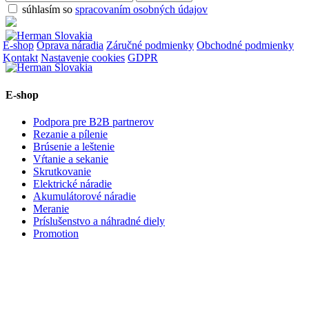
súhlasím so
spracovaním osobných údajov
E-shop
Oprava náradia
Záručné podmienky
Obchodné podmienky
Kontakt
Nastavenie cookies
GDPR
E-shop
Podpora pre B2B partnerov
Rezanie a pílenie
Brúsenie a leštenie
Vŕtanie a sekanie
Skrutkovanie
Elektrické náradie
Akumulátorové náradie
Meranie
Príslušenstvo a náhradné diely
Promotion