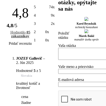
otázky, opýtajte
5
74x
4,8
sa nás
4
9x
3
2x
Karol Bryndzák
4,8
/5
technický konzultant
2
0x
Hodnotilo
85
Položiť
zákazníkov
Marek Baláž
otázku
manažér úseku opráv
1
0x
Pridať recenziu
Vaša otázka
JOZEF Gallovič
–
2. Jún 2025
Vaše meno a priezvisko
Hodnotené
5
z 5
Slovakia
E-mailová adresa
kvalitný kotúč a
životnosť
cena
žiadne