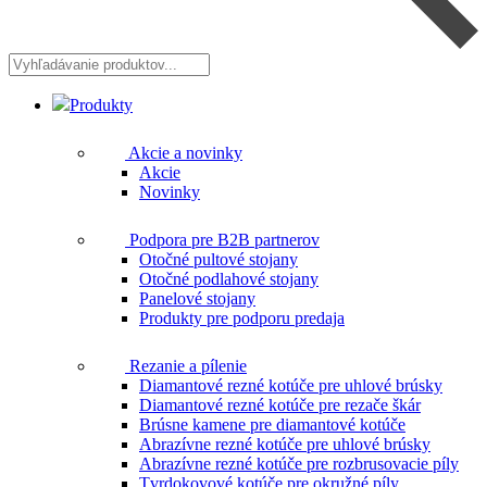
Vyhľadávanie
produktov...
Produkty
Akcie a novinky
Akcie
Novinky
Podpora pre B2B partnerov
Otočné pultové stojany
Otočné podlahové stojany
Panelové stojany
Produkty pre podporu predaja
Rezanie a pílenie
Diamantové rezné kotúče pre uhlové brúsky
Diamantové rezné kotúče pre rezače škár
Brúsne kamene pre diamantové kotúče
Abrazívne rezné kotúče pre uhlové brúsky
Abrazívne rezné kotúče pre rozbrusovacie píly
Tvrdokovové kotúče pre okružné píly