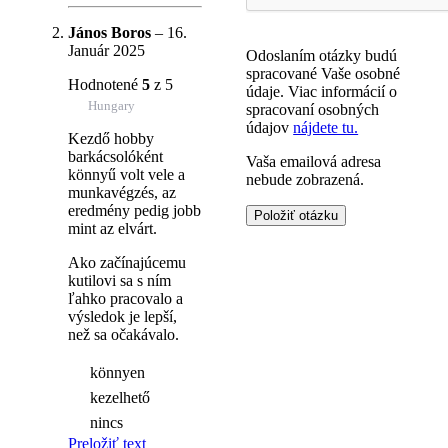
János Boros
–
16.
Január 2025
Odoslaním otázky budú
spracované Vaše osobné
Hodnotené
5
z 5
údaje. Viac informácií o
Hungary
spracovaní osobných
údajov
nájdete tu.
Kezdő hobby
barkácsolóként
Vaša emailová adresa
könnyű volt vele a
nebude zobrazená.
munkavégzés, az
eredmény pedig jobb
mint az elvárt.
Ako začínajúcemu
kutilovi sa s ním
ľahko pracovalo a
výsledok je lepší,
než sa očakávalo.
könnyen
kezelhető
nincs
Preložiť text