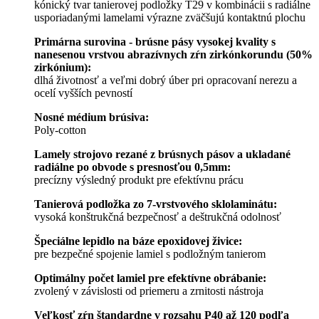
kónický tvar tanierovej podložky T29 v kombinácii s radiálne
usporiadanými lamelami výrazne zväčšujú kontaktnú plochu
Primárna surovina - brúsne pásy vysokej kvality s
nanesenou vrstvou abrazívnych zŕn zirkónkorundu (50%
zirkónium):
dlhá životnosť a veľmi dobrý úber pri opracovaní nerezu a
ocelí vyšších pevností
Nosné médium brúsiva:
Poly-cotton
Lamely strojovo rezané z brúsnych pásov a ukladané
radiálne po obvode s presnosťou 0,5mm:
precízny výsledný produkt pre efektívnu prácu
Tanierová podložka zo 7-vrstvového sklolaminátu:
vysoká konštrukčná bezpečnosť a deštrukčná odolnosť
Špeciálne lepidlo na báze epoxidovej živice:
pre bezpečné spojenie lamiel s podložným tanierom
Optimálny počet lamiel pre efektívne obrábanie:
zvolený v závislosti od priemeru a zrnitosti nástroja
Veľkosť zŕn štandardne v rozsahu P40 až 120 podľa