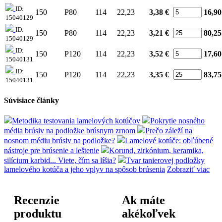
ID:
150
P80
114
22,23
3,38 €
16,90
15040129
ID:
150
P80
114
22,23
3,21 €
80,25
15040129
ID:
150
P120
114
22,23
3,52 €
17,60
15040131
ID:
150
P120
114
22,23
3,35 €
83,75
15040131
Súvisiace články
Metodika testovania lamelových kotúčov
Pokrytie nosného
média brúsiv na podložke brúsnym zrnom
Prečo záleží na
nosnom médiu brúsiv na podložke?
Lamelové kotúče: obľúbené
nástroje pre brúsenie a leštenie
Korund, zirkónium, keramika,
silícium karbid... Viete, čím sa líšia?
Tvar tanierovej podložky
lamelového kotúča a jeho vplyv na spôsob brúsenia
Zobraziť viac
Recenzie
Ak máte
produktu
akékoľvek