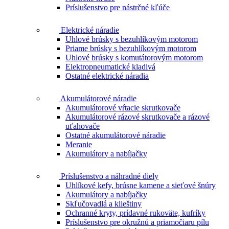
Príslušenstvo pre nástrčné kľúče
Elektrické náradie
Uhlové brúsky s bezuhlíkovým motorom
Priame brúsky s bezuhlíkovým motorom
Uhlové brúsky s komutátorovým motorom
Elektropneumatické kladivá
Ostatné elektrické náradia
Akumulátorové náradie
Akumulátorové vŕtacie skrutkovače
Akumulátorové rázové skrutkovače a rázové
uťahovače
Ostatné akumulátorové náradie
Meranie
Akumulátory a nabíjačky
Príslušenstvo a náhradné diely
Uhlíkové kefy, brúsne kamene a sieťové šnúry
Akumulátory a nabíjačky
Skľučovadlá a klieštiny
Ochranné kryty, prídavné rukoväte, kufríky
Príslušenstvo pre okružnú a priamočiaru pílu