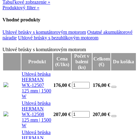
Tabuľkové zobrazenie »
Produktový filter »
Vhodné produkty
Uhlové brúsky s komutátorovým motorom
Ostatné akumulátorové
náradie
Uhlové brúsky s bezuhlíkovým motorom
Uhlové brúsky s komutátorovým motorom
Uhlové brúsky s komutátorovým motorom
Počet v
Cena
Celkom
Produkt
balení
Do košíka
(€/1ks)
(€)
(ks)
Uhlová brúska
HERMAN
WX-12507
176,00 €
176,00
€
125 mm | 1500
W
Uhlová brúska
HERMAN
WX-12508
207,00 €
207,00
€
125 mm | 1500
W
Uhlová brúska
HERMAN