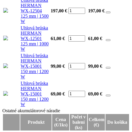
Uhlová brúska
HERMAN
WX-12504
197,00 €
197,00
€
125 mm | 1500
W
Uhlová brúska
HERMAN
WX-12501
61,00 €
61,00
€
125 mm | 1000
W
Uhlová brúska
HERMAN
WX-15001
99,00 €
99,00
€
150 mm | 1200
W
Uhlová brúska
HERMAN
WX-15001
69,00 €
69,00
€
150 mm | 1200
W
Ostatné akumulátorové náradie
Ostatné akumulátorové náradie
Počet v
Cena
Celkom
Produkt
balení
Do košíka
(€/1ks)
(€)
(ks)