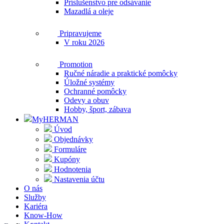
Príslušenstvo pre odsávanie
Mazadlá a oleje
Pripravujeme
V roku 2026
Promotion
Ručné náradie a praktické pomôcky
Úložné systémy
Ochranné pomôcky
Odevy a obuv
Hobby, šport, zábava
MyHERMAN
Úvod
Objednávky
Formuláre
Kupóny
Hodnotenia
Nastavenia účtu
O nás
Služby
Kariéra
Know-How