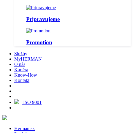
Pripravujeme
Promotion
Služby
MyHERMAN
O nás
Kariéra
Know-How
Kontakt
ISO 9001
Herman.sk