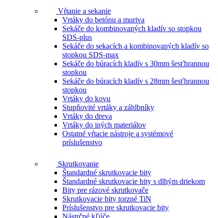
Vŕtanie a sekanie
Vrtáky do betónu a muriva
Sekáče do kombinovaných kladív so stopkou
SDS-plus
Sekáče do sekacích a kombinovaných kladív so
stopkou SDS-max
Sekáče do búracích kladív s 30mm šesťhrannou
stopkou
Sekáče do búracích kladív s 28mm šesťhrannou
stopkou
Vrtáky do kovu
Stupňovité vrtáky a záhlbníky
Vrtáky do dreva
Vrtáky do iných materiálov
Ostatné vŕtacie nástroje a systémové
príslušenstvo
Skrutkovanie
Štandardné skrutkovacie bity
Štandardné skrutkovacie bity s dlhým driekom
Bity pre rázové skrutkovače
Skrutkovacie bity torzné TiN
Príslušenstvo pre skrutkovacie bity
Nástrčné kľúče