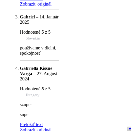
Zobraziť originál
Gabriel
–
14. Január
2025
Hodnotené
5
z 5
Slovakia
používame v dielni,
spokojnosť
Gabriella Kissné
Varga
–
27. August
2024
Hodnotené
5
z 5
Hungary
szuper
super
Preložiť text
Zobraziť originál