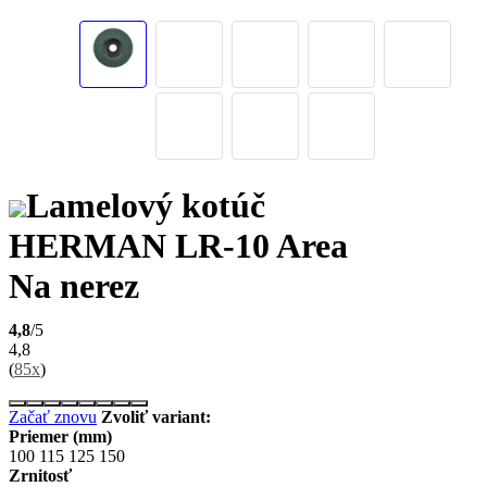
Lamelový kotúč
HERMAN LR-10 Area
Na nerez
4,8
/5
4,8
(
85x
)
Začať znovu
Zvoliť variant:
Priemer (mm)
100
115
125
150
Zrnitosť