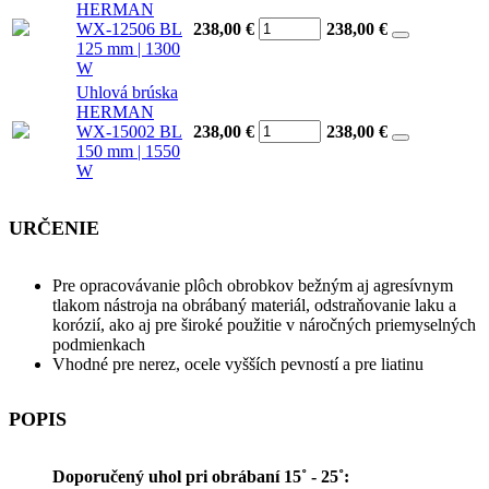
HERMAN
WX-12506 BL
238,00 €
238,00
€
125 mm | 1300
W
Uhlová brúska
HERMAN
WX-15002 BL
238,00 €
238,00
€
150 mm | 1550
W
URČENIE
Pre opracovávanie plôch obrobkov bežným aj agresívnym
tlakom nástroja na obrábaný materiál, odstraňovanie laku a
korózií, ako aj pre široké použitie v náročných priemyselných
podmienkach
Vhodné pre nerez, ocele vyšších pevností a pre liatinu
POPIS
Doporučený uhol pri obrábaní 15˚ - 25˚: