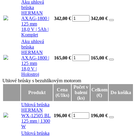
Aku uhlová
brúska
HERMAN
AXAG-1800 |
342,00 €
342,00
€
125 mm
18,0 V | 5Ah |
Komplet
Aku uhlová
brúska
HERMAN
AXAG-1800 |
165,00 €
165,00
€
125 mm
18,0 V |
Holostroj
Uhlové brúsky s bezuhlíkovým motorom
Uhlové brúsky s bezuhlíkovým motorom
Počet v
Cena
Celkom
Produkt
balení
Do košíka
(€/1ks)
(€)
(ks)
Uhlová brúska
HERMAN
WX-12505 BL
196,00 €
196,00
€
125 mm | 1300
W
Uhlová brúska