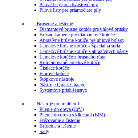
Pílové listy pre chvostové píly
Pílové listy pre priamočiare píly
Brúsenie a leštenie
Diamantové brúsne kotúče pre uhlové brúsky
Brúsne kamene pre diamantové kotúče
Abrazívne brúsne kotúče pre uhlové brúsky
Lamelové brúsne kotúče - Špeciálna séria
Lamelové brúsne kotúče z abrazívnych pásov
Lamelové kotúče z brúsneho rúna
Kombinované lamelové kotúče
Čistiace kotúče
Fíbrové kotúče
Stopkové nástroje
Nástroje Quick Change
Systémové príslušenstvo
Nástroje pre multitool
Pílenie do dreva (CrV)
Pílenie do dreva s klincami (BiM)
Frézovanie a čistenie
Brúsenie a leštenie
Sady