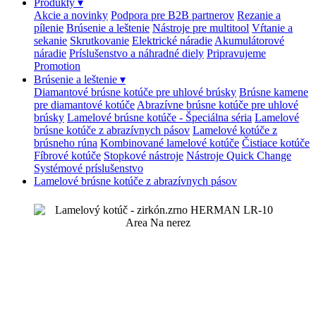
Produkty
▾
Akcie a novinky
Podpora pre B2B partnerov
Rezanie a
pílenie
Brúsenie a leštenie
Nástroje pre multitool
Vŕtanie a
sekanie
Skrutkovanie
Elektrické náradie
Akumulátorové
náradie
Príslušenstvo a náhradné diely
Pripravujeme
Promotion
Brúsenie a leštenie
▾
Diamantové brúsne kotúče pre uhlové brúsky
Brúsne kamene
pre diamantové kotúče
Abrazívne brúsne kotúče pre uhlové
brúsky
Lamelové brúsne kotúče - Špeciálna séria
Lamelové
brúsne kotúče z abrazívnych pásov
Lamelové kotúče z
brúsneho rúna
Kombinované lamelové kotúče
Čistiace kotúče
Fíbrové kotúče
Stopkové nástroje
Nástroje Quick Change
Systémové príslušenstvo
Lamelové brúsne kotúče z abrazívnych pásov