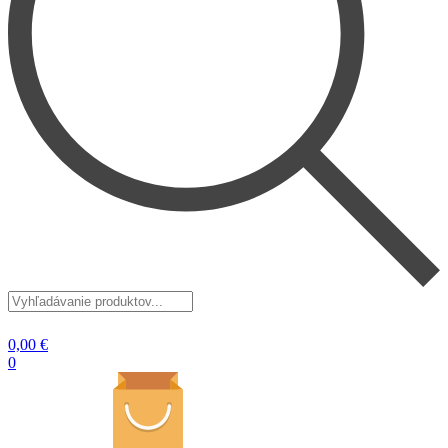
Vyhľadávanie
produktov...
0,00
€
0